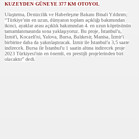
KUZEYDEN GÜNEYE 377 KM OTOYOL
00
Ulaştırma, Denizcilik ve Haberleşme Bakanı Binali Yıldırım;
01
“Türkiye'nin en uzun, dünyanın toplam açıklığı bakımından
ikinci, ayaklar arası açıklık bakımından 4. en uzun köprüsünün
ILARI
tamamlanmasında sona yaklaşıyoruz. Bu proje, İstanbul'u,
İzmit'i, Kocaeli'ni, Yalova, Bursa, Balıkesir, Manisa, İzmir'i
birbirine daha da yakınlaştıracak. İzmir ile İstanbul'u 3,5 saate
indirecek. Bursa ile İstanbul'u 1 saatin altına indirecek proje
2023 Türkiyesi'nin en önemli, en prestijli projelerinden biri
LÇİLERİNDEN
olacaktır” dedi.
U’NDA PASAPORT YENİLENMESİ
EKLEŞTİRDİ
ORU GELDİ
ANiK ZEYTiNYAGI
AM BAŞKONSOLOSUNU ZİYARET ETTİ