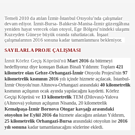
Temeli 2010 da atılan İzmir-İstanbul Otoyolu’nda çalışmalar
devam ediyor. İzmit-Bursa- Balıkesir-Manisa-İzmir güzergâhına
yeniden hayat verecek olan otoyol, Ege Bölgesi’nindeki ulaşımı
Kuzeyden Güneye büyük oranda rahatlatacak. İnşaat
çalışmalarının 2016 sonuna kadar tamamlanması bekleniyor.
SAYILARLA PROJE ÇALIŞMASI
İzmit Körfez Geçiş Köprüsü'nü
Mart 2016
da bitirmeyi
com
hedefliyoruz diye konuşan Bakan Binali Yıldırım: Toplam
421
kilometre olan Gebze-Orhangazi-İzmir
Otoyolu Projesi'nin
97
200
kilometrelik kısmının 2016
yılı içinde hizmete açılacak. İstanbul-
İzmir Otoyolu'nun Altınova-Orhangazi arasındaki
40 kilometrelik
41
kısmının açılışının ocak ayında yapılacağını kaydetti. Körfez
Geçişi Köprüsü ve
13 kilometrelik
TEM (Dilovası)-Yalova
14 ... 2304-2494
(Altınova) yolunun açılışının Nisanda, 20 kilometrelik
Kemalpaşa-İzmir Bornova Otogar kavşağı arasındaki
22
otoyolun ise Eylül 2016 da
hizmete alacağını anlatan Yıldırım,
25 kilometrelik Orhangazi-Bursa
arasındaki otoyolun ise
2016
642
yılı sonuna
kadar tamamlanacağını sözlerine ekledi.