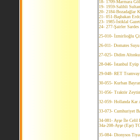
18- 1709-Marmara Gölü
19- 1959-Salihli Sultanl
20- 2184-Bozadağlar 
21- 051-Başbakan Erd
23- 1985-İstiklal Gazete
24- 277-Şairler Sardes
25-010- İzmirlioğlu Çi
26-011- Domates Suyu 
27-025- Didim Altınkum
28-046- İstanbul Eyüp 
29-048- RET Tramvay
30-055- Kurban Bay
31-056- Traktör Zeytin
32-059- Hollanda Kar A
33-073- Cumhuriyet Ba
34-081- Ayşe İle Celil
34a-208-Ayşe (Eşe) T
35-084- Dionysos Tiy