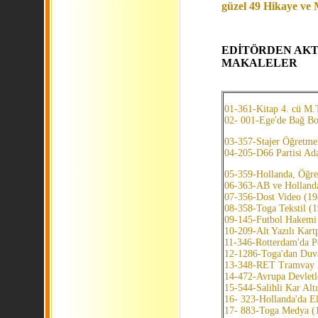
güzel 49 Hikaye ve
EDİTÖRDEN
MAKALELER
01-361-Kitap 4. cü M.
02- 001-Ege'de Bağ B
03-357-Stajer Öğretm
04-205-D66 Partisi 
05-359-Hollanda, Öğre
06-363-AB ve Hollanda
07-356-Dost Video (1
08-358-Toga Tekstil (
09-145-Futbol Hakemi
10-209-Alt Yazılı Kart
11-346-Rotterdam'da P
12-1286-Toga'dan Duva
13-348-RET Tramvay 
14-472-Avrupa Devletle
15-544-Salihli Kar Alt
16- 323-Hollanda'da El
17- 883-Toga Medya (10