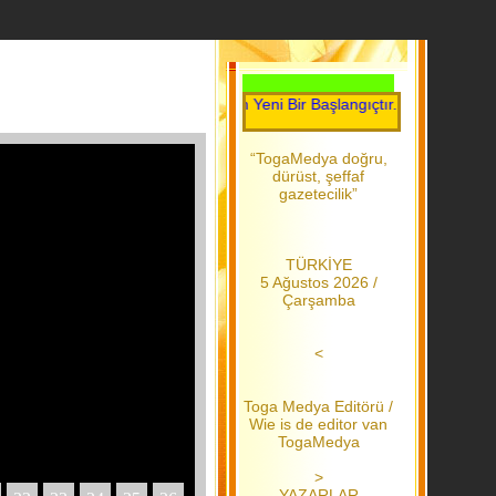
Her Gün Yeni Bir Başlangıçtır.....Toga Medya..
“TogaMedya doğru,
dürüst, şeffaf
gazetecilik”
TÜRKİYE
5 Ağustos 2026 /
Çarşamba
<
Toga Medya Editörü /
Wie is de editor van
TogaMedya
>
YAZARLAR