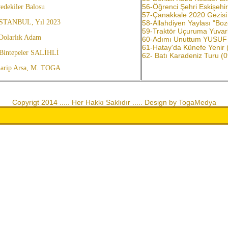
56-Öğrenci Şehri Eskişeh
edekiler Balosu
57-Çanakkale 2020 Gezisi (
 İSTANBUL, Yıl 2023
58-Allahdiyen Yaylası "Bozd
59-Traktör Uçuruma Yuvarla
Dolarlık Adam
60-Adımı Unuttum YUSUF (0
61-Hatay'da Künefe Yenir (
ı Bintepeler SALİHLİ
62- Batı Karadeniz Turu 
Garip Arsa, M. TOGA
Copyrigt 2014 ..... Her Hakkı Saklıdır ..... Design by TogaMedya