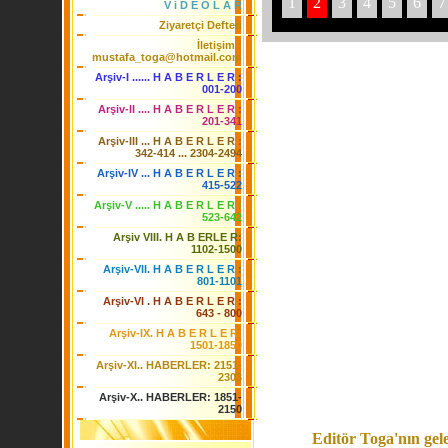
1
2
3
4
5
6
7
V i D E O L A R
Ziyaretçi Defteri
İletişim :
mustafa_toga@hotmail.com
Arşiv-I ...... H A B E R L E R :
001-200
Arşiv-II .... H A B E R L E R :
201-341
Arşiv-III ... H A B E R L E R :
342-414 ... 2304-2494
Arşiv-IV ... H A B E R L E R :
415-522
Arşiv-V ..... H A B E R L E R :
523-642
Arşiv VIII. H A B ERLE R:
1102-1500
Arşiv-VII. H A B E R L E R :
801-1101
Arşiv-VI . H A B E R L E R :
643 - 800
Arşiv-IX. H A B E R L E R:
1501-1850
Arşiv-XI.. HABERLER: 2151-
2303
Arşiv-X.. HABERLER: 1851-
2150
Editör Toga'nın gele