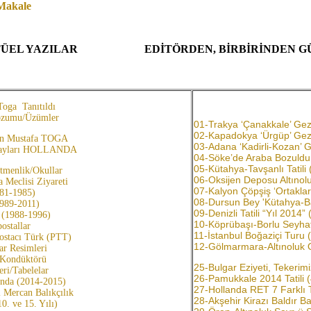
 Makale
 AKTÜEL YAZILAR
EDİTÖRDEN, BİRBİRİNDEN G
Toga Tanıtıldı
ozumu/Üzümler
01-Trakya ‘Çanakkale’ Gezi
02-Kapadokya ‘Ürgüp’ Gezis
en Mustafa TOGA
03-Adana ‘Kadirli-Kozan’ Ge
Adayları HOLLANDA
04-Söke’de Araba Bozuldu
05-Kütahya-Tavşanlı Tatili 
tmenlik/Okullar
06-Oksijen Deposu Altınol
 Meclisi Ziyareti
07-Kalyon Çöpşiş ‘Ortakla
981-1985)
08-Dursun Bey 'Kütahya-Ba
1989-2011)
09-Denizli Tatili “Yıl 2014”
 (1988-1996)
10-Köprübaşı-Borlu Seyhatı
postallar
11-İstanbul Boğaziçi Turu 
ostacı Türk (PTT)
12-Gölmarmara-Altınoluk 
r Resimleri
Kondüktörü
25-Bulgar Eziyeti, Tekerimi
ri/Tabelelar
26-Pamukkale 2014 Tatili 
ında (2014-2015)
27-Hollanda RET 7 Farklı 
 Mercan Balıkçılık
28-Akşehir Kirazı Baldır Bal
. ve 15. Yılı)