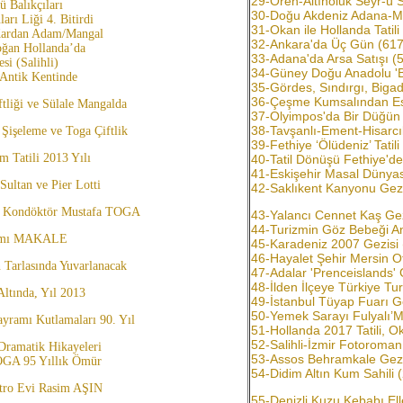
29-Ören-Altınoluk Seyr-ü S
 Balıkçıları
30-Doğu Akdeniz Adana-Me
arı Liği 4. Bitirdi
31-Okan ile Hollanda Tatili
Kardan Adam/Mangal
32-Ankara'da Üç Gün (617
oğan Hollanda’da
33-Adana'da Arsa Satışı (
si (Salihli)
34-Güney Doğu Anadolu 'B
 Antik Kentinde
35-Gördes, Sındırgı, Bigad
36-Çeşme Kumsalından Esi
ftliği ve Sülale Mangalda
37-Olyimpos'da Bir Düğün
38-Tavşanlı-Ement-Hisarcı
Şişeleme ve Toga Çiftlik
39-Fethiye ‘Ölüdeniz’ Tatili
 Tatili 2013 Yılı
40-Tatil Dönüşü Fethiye'd
41-Eskişehir Masal Dünya
Sultan ve Pier Lotti
42-Saklıkent Kanyonu Gezi
 Kondöktör Mustafa TOGA
43-Yalancı Cennet Kaş Gez
44-Turizmin Göz Bebeği An
ramı MAKALE
45-Karadeniz 2007 Gezisi 
46-Hayalet Şehir Mersin O
 Tarlasında Yuvarlanacak
47-Adalar 'Prenceislands' 
48-İlden İlçeye Türkiye Tu
ltında, Yıl 2013
49-İstanbul Tüyap Fuarı Ge
50-Yemek Sarayı Fulyalı’M
yramı Kutlamaları 90. Yıl
51-Hollanda 2017 Tatili, 
52-Salihli-İzmir Fotoroman
 Dramatik Hikayeleri
53-Assos Behramkale Gezi
OGA 95 Yıllık Ömür
54-Didim Altın Kum Sahili 
atro Evi Rasim AŞIN
55-Denizli Kuzu Kebabı Ell