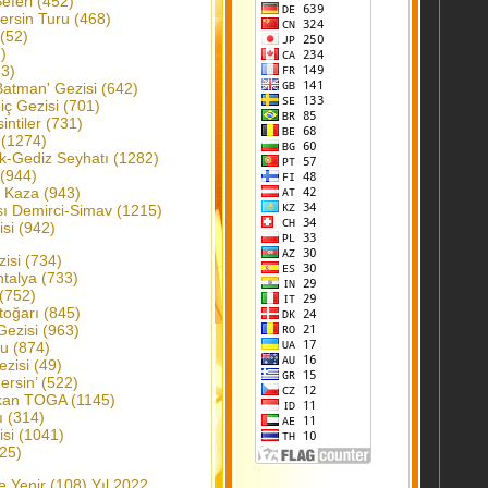
eferi (452)
rsin Turu (468)
 (52)
)
53)
atman' Gezisi (642)
iç Gezisi (701)
ntiler (731)
 (1274)
k-Gediz Seyhatı (1282)
 (944)
e Kaza (943)
sı Demirci-Simav (1215)
si (942)
isi (734)
talya (733)
(752)
toğarı (845)
Gezisi (963)
ru (874)
zisi (49)
ersin’ (522)
Okan TOGA (1145)
ı (314)
si (1041)
(25)
e Yenir (108) Yıl 2022