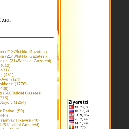
ÜZEL
si (2137/İstiklal Gazetesi)
i (2143/İstiklal Gazetesi)
zisi (2145/İstiklal Gazetesi)
 (012)
(431)
uk (451)
r-Aydın (24)
lıkesir' (1776)
 (439)
 (566/İstiklal Gazetesi)
(773)
Otoyolu (1254)
z Patladı (50)
(440)
Tramvay Hikayesi (48)
 (51/İstiklal Gazetesi)