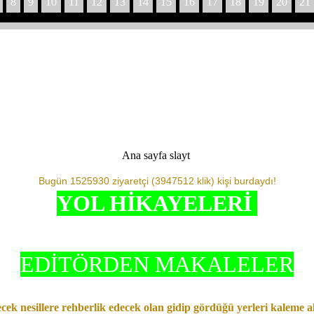
8
9
10
11
12
13
14
15
16
17
18
19
20
21
Ana sayfa slayt
Bugün 1525930 ziyaretçi (3947512 klik) kişi burdaydı!
YOL HİKAYELERİ
EDİTÖRDEN MAKALELER
cek nesillere rehberlik edecek olan gidip gördüğü yerleri kaleme al