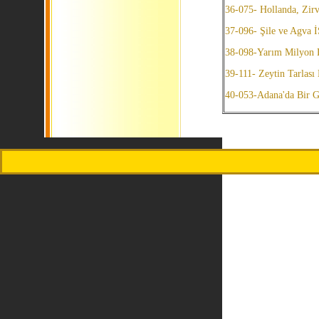
36-075- Hollanda, Zirv
37-096- Şile ve Agva
38-098-Yarım Milyon 
39-111- Zeytin Tarlas
40-053-Adana'da Bir 