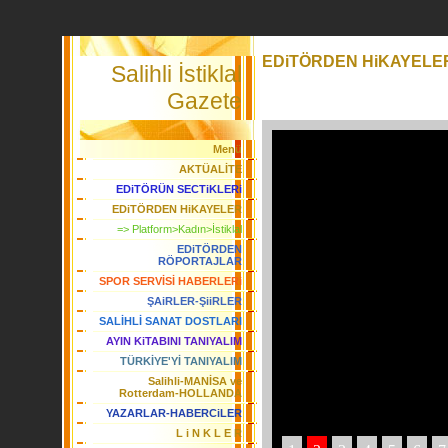
EDiTÖRDEN HiKAYELE
Salihli İstiklal
Gazete
Menü
AKTÜALİTE
EDiTÖRÜN SECTiKLERi
EDiTÖRDEN HiKAYELER
=> Platform>Kadın>İstiklal
EDiTÖRDEN
RÖPORTAJLAR
SPOR SERVİSİ HABERLERi
ŞAiRLER-ŞiiRLER
SALİHLİ SANAT DOSTLARI
AYIN KiTABINI TANIYALIM
TÜRKİYE'Yİ TANIYALIM
Salihli-MANİSA ve
Rotterdam-HOLLANDA
YAZARLAR-HABERCiLER
L i N K L E R