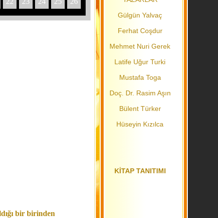
22
23
24
25
26
Gülgün Yalvaç
Ferhat Coşdur
Mehmet Nuri Gerek
Latife Uğur Turki
Mustafa Toga
Doç. Dr. Rasim Aşın
Bülent Türker
Hüseyin Kızılca
KİTAP TANITIMI
dığı bir birinden