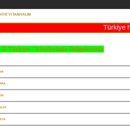
İYE'Yİ TANIYALIM
Türkiye har
 İl Türkiye / Yörelerimiz Bölgelerimiz
NA
ARA
ON
ALYA
SYA