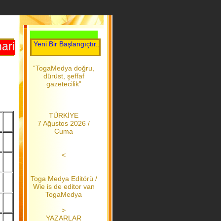
Her Gün Yeni Bir Başlangıçtır.....Toga Medya.....2006 dan bu yana
itasındaki istediğiniz İlin üzerine tıklayabilir
“TogaMedya doğru,
dürüst, şeffaf
gazetecilik”
TÜRKİYE
7 Ağustos 2026 /
Cuma
<
Toga Medya Editörü /
Wie is de editor van
TogaMedya
>
YAZARLAR