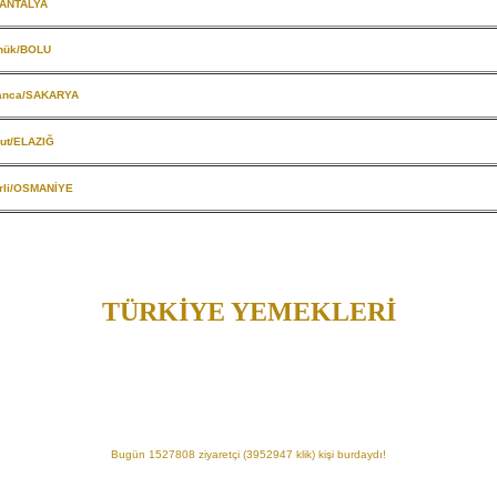
/ANTALYA
nük/BOLU
anca/SAKARYA
ut/ELAZIĞ
rli/OSMANİYE
TÜRKİYE YEMEKLERİ
Bugün 1527808 ziyaretçi (3952947 klik) kişi burdaydı!