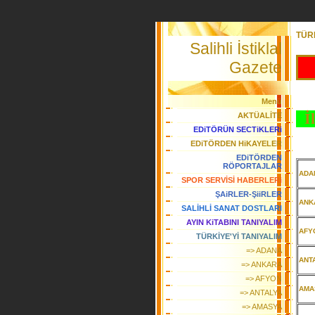
TÜRK
Salihli İstiklal
Gazete
Menü
İl
AKTÜALİTE
EDiTÖRÜN SECTiKLERi
EDiTÖRDEN HiKAYELER
EDiTÖRDEN
RÖPORTAJLAR
ADA
SPOR SERVİSİ HABERLERi
ŞAiRLER-ŞiiRLER
ANK
SALİHLİ SANAT DOSTLARI
AYIN KiTABINI TANIYALIM
AFY
TÜRKİYE'Yİ TANIYALIM
=> ADANA
ANT
=> ANKARA
=> AFYON
AMA
=> ANTALYA
=> AMASYA