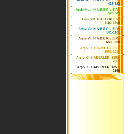
Arşiv-IV ... H A B E R L E R :
415-522
Arşiv-V ..... H A B E R L E R :
523-642
Arşiv VIII. H A B ERLE R:
1102-1500
Arşiv-VII. H A B E R L E R :
801-1101
Arşiv-VI . H A B E R L E R :
643 - 800
Arşiv-IX. H A B E R L E R:
1501-1850
Arşiv-XI.. HABERLER: 2151-
2303
Arşiv-X.. HABERLER: 1851-
2150