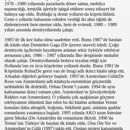
1978 –1980 yıllarında pazarlarda döner satma, mobilya
taşımacılığı, temizlik işleriyle iştigal ettikten sonra nihayet bir
baltaya sap oldu. Bulduğu iş demir yolların-da köprücülüktü.
Gene o yıllarda babasının eskiden verdiği iki altın öğütü de
dinlemeyerek hem memur oldu, hem de evlendi. 1980 – 1989
İ-LİEN
yılları arasında demiryollarında çalıştı.
1985’de ilk kez baba olma saadetine erdi.
Bunu 1987’de basılan
ilk kitabı olan Demirden Gaga (De ijzeren snavel) izledi. Çoğu
demiryolu işçilerinin hayatlarını anlatan sekiz öyküyle edebiyat
arenasına çıktı. 1986 – 1987 yıllarında İlke dergisinde muhabir
olarak çalıştı. Demiryollarında bedava seyahat ettiği için
Hollanda’nın en ücra köşelerine yollandı durdu. Bunu 1991’de
Köprünün Ruhu(De geest van de brug) adlı ikinci kitabı takip etti.
Arkadan diğerleri gelmeye başladı. 1993’de Amsterdam Gülü(De
Roos van Amsterdam) adlı kitabıyla eurotürkün göçmenlik
tarihindeki ilk dedektifi, Orhan Demir’i yarattı. 1994’de aynı
kahramanın ikinci romanı çıktı. Amsterdam’ın Şövalyeleri(de
Ridders van Amsterdam). O yıllarda çok aşağılanan göçmen
edebiyatının ölümünü ilan eden bu iki kitabın ardından Yemni
konuları daha alengirli, boğumu, büklümü gani, anlatımı gaddar
romanlarını yaratmaya başladı. 1995 yılında AKO uzun listesine
giren Muska (De Amulet)bu tür romanların ilkiydi. 1996’da
Yemni’nin Türkiye’de basılan ilk kitabı oldu. Onu Öte Yer ve
Amsterdam’ın Gülü (1997) takip etti. Opstap projesi kapsamında