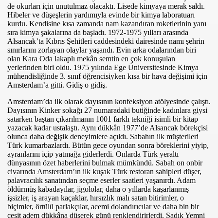
de okurları için unutulmaz olacaktı. Lisede kimyaya merak saldı.
Hibeler ve düşeşlerin yardımıyla evinde bir kimya laboratuarı
kurdu. Kendisine kısa zamanda nam kazandıran roketlerinin yanı
sıra kimya şakalarına da başladı. 1972-1975 yılları arasında
Alsancak’ta Kıbrıs Şehitleri caddesindeki dairesinde namı şehrin
sınırlarını zorlayan olaylar yaşandı. Evin arka odalarından biri
olan Kara Oda lakaplı mekân semtin en çok konuşulan
yerlerinden biri oldu. 1975 yılında Ege Üniversitesinde Kimya
mühendisliğinde 3. sınıf öğrencisiyken kısa bir hava değişimi için
IR
Amsterdam’a gitti. Gidiş o gidiş.
Amsterdam’da ilk olarak dayısının konfeksiyon atölyesinde çalıştı.
IĞINDA
Dayısının Kinker sokağı 27 numaradaki butiğinde kadınlara giysi
satarken baştan çıkarılmanın 1001 farklı tekniği isimli bir kitap
yazacak kadar ustalaştı. Aynı dükkân 1977’de Alsancak börekçisi
olunca daha değişik deneyimlere açıldı. Sabahın ilk müşterileri
Türk kumarbazlardı. Bütün gece oyundan sonra böreklerini yiyip,
ayranlarını içip yatmağa giderlerdi. Onlarda Türk yeraltı
dünyasının özet haberlerini bulmak mümkündü. Sabah on onbir
civarında Amsterdam’ın ilk kuşak Türk restoran sahipleri düşer,
palavracılık sanatından seçme eserler saatleri yaşanırdı. Adam
öldürmüş kabadayılar, jigololar, daha o yıllarda kaşarlanmış
işsizler, iş arayan kaçaklar, hırsızlık malı satan bitirimler, o
biçimler, örtülü parlakçılar, acemi dolandırıcılar ve daha bin bir
çeşit adem dükkâna düşerek günü renklendirirlerdi. Sadık Yemni