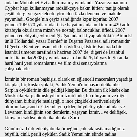
anlatan Muhabbet Evi adlı romanı yayımlandı. Yazar zamanının
PLAMASIN
Cypher hapı kullanmayan (sözlükçeye bakın lütfen) tanığı olarak
çeşitli dergi ve gazetelerde yirmiden fazla deneme ve makale
yayımladı. Google’nin çeyiz sandığında kıpır kıpırlar. 2007
yılında 1969-70 yıllarındaki lise hayatını anlatan Durum 429 adlı
kitabıyla okurlarına mizah ve nostalji baloncukları üfledi. 2007
yılında edebiyat çevirmenliği ağacından iki yaprak döktü. Birincisi
ünlü Hollandalı yazar Bernlef’in Dışarısı Pazartesi adlı romanıdır.
OLLANDA
Diğeri de Kent ve insan adlı bir öykü seçkisidir. Bu arada biri
İstanbul timeout tarafından haziran 2007’de, diğeri de İstanbul
noir kitabında(2008) yayımlanacak olan iki öykü yazdı. Şu anda
harıl harıl yeni romanlarına ve film-dizi senaryolarına
çalışmaktadır.
İzmir'in bir roman başkişisi olarak en eğlenceli maceraları yaşadığı
kitaplar, hiç kuşku yok ki, Sadık Yemni'nin haşarı delikanlısı
Sarp'ın öykülerinin dile geldiği kitaplar. Bu dizinin ilk kitabı olan
Muska'da Sarp altmışlı yılların İzmir'inde, bu dünyanın ve diğer
dünyanın birbiriyle rastlaştığı o ince çizgideki serüvenleriyle
com
okurun karşısında. Gizemli gerçekler, büyücü yaşlı kadınlar ve
Levanten kimliğinin son demlerini yaşayan İzmir…ve delifişek,
kimya meraklısı bir delikanlı olan Sarp.
200
Günümüz Türk edebiyatında örneğine çok sık rastlamadığımız
41
büyülü, cinli, perili öyküler, Sadık Yemni'nin elinde tadına