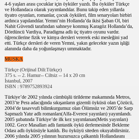
4-6 yaşları arası çocuklar için öyküler yazdı. Bu öyküler Türkçe
ve Hollandaca olarak yayımlandılar. Bunu takip eden yıllarda
tiyatro oyunları, romanlar, çocuk öyküleri, film senaryoları birbiri
ardınca yapılandılar. Yemni’nin Hollanda’da ikisi Şaban Ol, biri
İ
Nahit Güvendi tarafından sahneye konmuş Karagöz Hollanda’da,
Dördüncü Vardiya, Paradigma adlı üç tiyatro oyunu vardır.
DELİYİM
öğrencilerine fizik ve kimya dersleri vererek eski mesleğini yad
etti. Türkçe dersleri de veren Yemni, yakın gelecekte yazın işliği
alanında daha da yoğunlaşmayı ummaktadır.
CEK
MUSKA
Türkçe (Orijinal Dili:Türkçe)
375 s. -- 2. Hamur-- Ciltsiz -- 14 x 20 cm
İstanbul, 2007
ISBN : 9789752893924
Türkiye’de 2002 yılında cümbüşlü tirildeme makamında Metros,
2003’te Pera adacığında sıkışanların gizemli öyküsü olan Çözücü,
2004’de tasavvufi bilimkurgumuz olan Ölümsüz ve 2005’de Sarp
Sapmazlı Yatır adlı romanları(Alfa-Everest yayınları) yayımlandı.
K İSTİYORUM
2005 şubatında Türkiye’de ilk kez yayımlanan(Metis yayınları)
1002. Gece Masalları adlı fantastik öykü derlemesinde Bekleme
ye)
Odası adlı öyküsüyle katıldı. Bu öyküyü siteden okuyabilirsiniz.
2006 yılında 2005 yılınnın huzursuzca çalkantılı Hollandasını