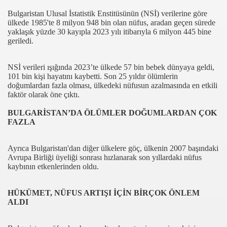
Bulgaristan Ulusal İstatistik Enstitüsünün (NSİ) verilerine göre
ülkede 1985'te 8 milyon 948 bin olan nüfus, aradan geçen sürede
yaklaşık yüzde 30 kayıpla 2023 yılı itibarıyla 6 milyon 445 bine
geriledi.
NSİ verileri ışığında 2023’te ülkede 57 bin bebek dünyaya geldi,
101 bin kişi hayatını kaybetti. Son 25 yıldır ölümlerin
doğumlardan fazla olması, ülkedeki nüfusun azalmasında en etkili
faktör olarak öne çıktı.
com
BULGARİSTAN’DA ÖLÜMLER DOĞUMLARDAN ÇOK
FAZLA
200
Ayrıca Bulgaristan'dan diğer ülkelere göç, ülkenin 2007 başındaki
41
Avrupa Birliği üyeliği sonrası hızlanarak son yıllardaki nüfus
kaybının etkenlerinden oldu.
14 ... 2304-2494
I BASINA TANITILDI
HÜKÜMET, NÜFUS ARTIŞI İÇİN BİRÇOK ÖNLEM
ALDI
LANDA KRALİYET NİŞANI” TAKILDI