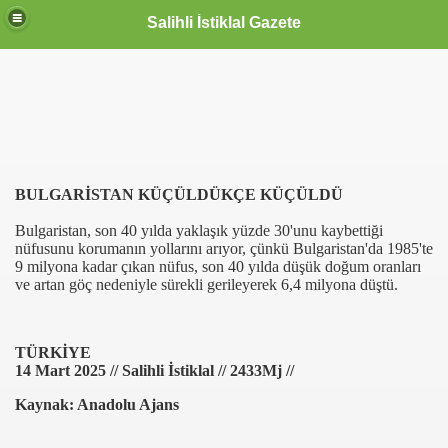
Salihli İstiklal Gazete
BULGARİSTAN KÜÇÜLDÜKÇE KÜÇÜLDÜ
Bulgaristan, son 40 yılda yaklaşık yüzde 30'unu kaybettiği
nüfusunu korumanın yollarını arıyor, çünkü Bulgaristan'da 1985'te
9 milyona kadar çıkan nüfus, son 40 yılda düşük doğum oranları
ve artan göç nedeniyle sürekli gerileyerek 6,4 milyona düştü.
TÜRKİYE
14 Mart 2025 // Salihli İstiklal // 2433Mj //
Kaynak: Anadolu Ajans
OLLANDA