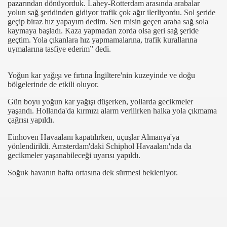
pazarından dönüyorduk. Lahey-Rotterdam arasında arabalar
yolun sağ şeridinden gidiyor trafik çok ağır ilerliyordu. Sol şeride
geçip biraz hız yapayım dedim. Sen misin geçen araba sağ sola
kaymaya başladı. Kaza yapmadan zorda olsa geri sağ şeride
geçtim. Yola çıkanlara hız yapmamalarına, trafik kurallarına
uymalarına tasfiye ederim” dedi.
Yoğun kar yağışı ve fırtına İngiltere'nin kuzeyinde ve doğu
bölgelerinde de etkili oluyor.
Gün boyu yoğun kar yağışı düşerken, yollarda gecikmeler
com
yaşandı. Hollanda'da kırmızı alarm verilirken halka yola çıkmama
çağrısı yapıldı.
200
Einhoven Havaalanı kapatılırken, uçuşlar Almanya'ya
yönlendirildi. Amsterdam'daki Schiphol Havaalanı'nda da
gecikmeler yaşanabileceği uyarısı yapıldı.
Soğuk havanın hafta ortasına dek sürmesi bekleniyor.
DU..!”
LAR`