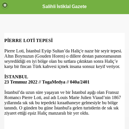
Salihli İstiklal Gazete
PİERRE LOTİ TEPESİ
Pierre Loti, İstanbul Eyüp Sultan’da Haliç'e nazır bir seyir tepesi.
Altın Boynuzun (Gouden Horen) o dillere destan panoramasının
seyredildiği en iyi bölge olan bu sırtlara çıktıktan sonra Haliç’e
karşı bir fincan Türk kahvesi içmek insana sonsuz keyif veriyor.
İSTANBUL
23 Temmuz 2022 // TogaMedya // 040a/2401
İstanbul’da uzun süre yaşayan ve bir İstanbul aşığı olan Fransız
Romancı Pierre Loti, asıl adı Louis Marie Julien Viaud’nin 1867
yıllarında sık sık bu tepedeki kıraathaneye gelmesiyle bu bölge
tanındı. O günden bu güne İstanbul'a gelen turistlerin de sık sık
ziyaret ettiği eşsiz Haliç manzaralı bir yer oldu.
OLLANDA