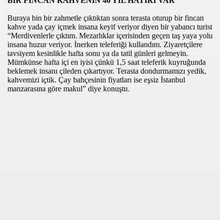
BİR FİNCAN KAHVENİN 40 YIL HATIRI VAR
İ”
Buraya bin bir zahmetle çıktıktan sonra terasta oturup bir fincan
kahve yada çay içmek insana keyif veriyor diyen bir yabancı turist
VRE DÜZENLEMESİ
“Merdivenlerle çıktım. Mezarlıklar içerisinden geçen taş yaya yolu
insana huzur veriyor. İnerken teleferiği kullandım. Ziyaretçilere
VE EL SANATLARI SERGiSi ACTI
tavsiyem kesinlikle hafta sonu ya da tatil günleri gelmeyin.
Mümkünse hafta içi en iyisi çünkü 1,5 saat teleferik kuyruğunda
NAYi ODASI BASKAN ADAYI iBRAHiM YÜKSEL
beklemek insanı çileden çıkartıyor. Terasta dondurmamızı yedik,
kahvemizi içtik. Çay bahçesinin fiyatları ise eşsiz İstanbul
manzarasına göre makul” diye konuştu.
 CEGEREK GÖREViNE BASLADI
PARTA ROTTERDAM
A MOREL SÖLENi
I STSO YU ZiYARET ETTi
ENi ATANAN SAVCIYA ZiYARET