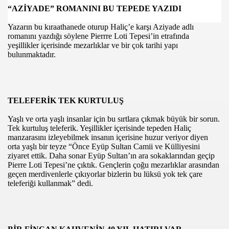
“AZİYADE” ROMANINI BU TEPEDE YAZIDI
Yazarın bu kıraathanede oturup Haliç’e karşı Aziyade adlı
romanını yazdığı söylene Pierrre Loti Tepesi’in etrafında
yeşillikler içerisinde mezarlıklar ve bir çok tarihi yapı
bulunmaktadır.
TELEFERİK TEK KURTULUŞ
com
Yaşlı ve orta yaşlı insanlar için bu sırtlara çıkmak büyük bir sorun.
Tek kurtuluş teleferik. Yeşillikler içerisinde tepeden Haliç
200
manzarasını izleyebilmek insanın içerisine huzur veriyor diyen
orta yaşlı bir teyze “Önce Eyüp Sultan Camii ve Külliyesini
ziyaret ettik. Daha sonar Eyüp Sultan’ın ara sokaklarından geçip
Pierre Loti Tepesi’ne çıktık. Gençlerin çoğu mezarlıklar arasından
geçen merdivenlerle çıkıyorlar bizlerin bu lüksü yok tek çare
teleferiği kullanmak” dedi.
DU..!”
LAR`