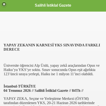
Salihli İstiklal Gazete
asi Cevresi
YAPAY ZEKANIN KARNESİ YKS SINAVINDA FARKLI
urda Giris Yapiyor
DERECE
de Aldilar
Üniversite öğrencisi Alp Ünlü, yapay zekâ araçlarından Opus ve
Haiku’yu YKS’ye soktu. Sınav sonucunda Opus eşit ağırlıkta
123’üncü sıraya yerleşti, Haiku ise 1 milyon 11’inci olabildi.
YKS Sinavinda Farkli Derece
Devlet Hastanesinde Sona Gelindi
İstanbul-TÜRKİYE
04 Temmuz 2026 // Salihli İstiklal Gazete // 84Th //
leji Damgasini Vurdu
YAPAY ZEKA, Seçme ve Yerleştirme Merkezi (ÖSYM)
tarafından düzenlenen YKS, 20-21 Haziran 2026 tarihlerinde
Bir Gemi Geldi Gecti