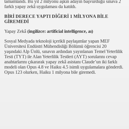
tamamlandı. Bu yıl 2 milyonu aşkın adayın başvurduğu sınava 2
farklı yapay zekâ uygulaması da katıldı.
izdaki Belirtilere Dikkat
BİRİ DERECE YAPTI DİĞERİ 1 MİLYONA BİLE
GİREMEDİ
ana Festivali
Yapay Zekâ
(ingilizce: artificial intelligence, aı)
t Duragi Hizmete Girdi
Sosyal Medyada teknoloji içerikli paylaşımlar yapan MEF
Üniversitesi Endüstri Mühendisliği Bölümü öğrencisi 20
 Ile Yenileniyor
yaşındaki Alp Ünlü, sınavın ardından yayınlanan Temel Yeterlilik
Testi (TYT) ile Alan Yeterlilik Testleri (AYT) sorularını cevap
spanya Topraklarina Ulasti
anahtarlarını çıkararak yapay zekâ asistanı Claude’un iki farklı
modeli olan Opus 4.8 ve Haiku 4.5 isimli uygulamalara gönderdi.
Opus 123 olurken, Haiku 1 milyona bile giremedi.
rtti
nden Alinan Aile Sinir Disi Edildi