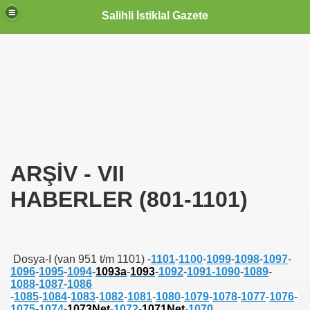
Salihli İstiklal Gazete
ARŞİV - VII
HABERLER (801-1101)
Dosya-I (van 951 t/m 1101)
-
1101
-
1100
-
1099
-
1098
-
1097
-
1096
-
1095
-
1094
-
1093a
-
1093
-
1092
-
1091-
1090
-
1089
-
1088
-
1087
-
1086
-
1085
-
1084
-
1083
-
1082
-
1081
-
1080
-
1079
-
1078
-
1077
-
1076
-
OLLANDA
1075
-
1074
-
1073Net
-
1072
-
1071Net
-
1070