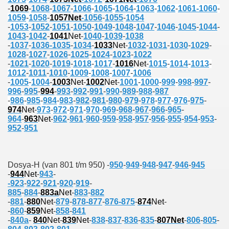
-
1069
-
1068
-
1067
-
1066
-
1065
-
1064
-
1063
-
1062
-
1061-
1060
-
1059
-
1058
-
1057Net
-
1056
-
1055
-
1054
-
1053
-
1052
-
1051
-
1050
-
1049
-
1048
-
1047
-
1046
-
1045
-
1044
-
1043
-
1042
-
1041
Net
-
1040
-
1039
-
1038
-
1037
-
1036-
1035
-
1034
-
1033
Net
-
1032
-
1031
-
1030
-
1029
-
1028
-
1027
-
1026
-
1025
-
1024
-
1023
-
1022
-
1021
-
1020
-
1019
-
1018
-
1017
-
1016
Net
-
1015
-
1014
-
1013
-
1012
-
1011
-
1010
-
1009
-
1008
-
1007
-
1006
-
1005
-
1004
-
1003
Net
-
1002
Net
-
1001
-
1000
-
999
-
998
-
997
-
996
-
995
-
994
-
993
-
992
-
991
-
990
-
989
-
988
-
987
-
986
-
985
-
984
-
983
-
982
-
981
-
980
-
979
-
978
-
977
-
976
-
975
-
com
974
Net
-
973
-
972
-
971
-
970
-
969
-
968
-
967
-
966
-
965
-
964
-
963
Net
-
962
-
961
-
960
-
959
-
958
-
957
-
956
-
955
-
954
-
953
-
952
-
951
200
41
Dosya-H (van 801 t/m 950)
-
950
-
949
-
948
-
947
-
946
-
945
14 ... 2304-2494
-
944
Net
-
943
-
-
923
-
922
-
921
-
920
-
919
-
885
-
884
-
883a
Net
-
883
-
882
22
-
881
-
880
Net
-
879
-
878-
877
-
876-
875
-
874
Net
-
-
860
-
859
Net
-
858
-
841
642
-
840a
-
840
Net
-
839
Net
-
838
-
837
-
836
-
835
-
807
Net
-
806
-
805
-