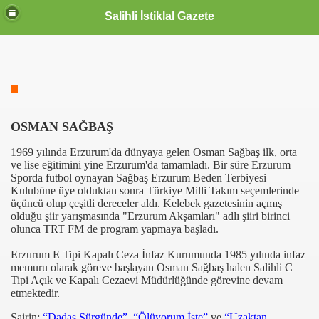
Salihli İstiklal Gazete
OSMAN SAĞBAŞ
1969 yılında Erzurum'da dünyaya gelen Osman Sağbaş ilk, orta
ve lise eğitimini yine Erzurum'da tamamladı. Bir süre Erzurum
Sporda futbol oynayan Sağbaş Erzurum Beden Terbiyesi
Kulubüne üye olduktan sonra Türkiye Milli Takım seçemlerinde
üçüncü olup çeşitli dereceler aldı. Kelebek gazetesinin açmış
olduğu şiir yarışmasında "Erzurum Akşamları" adlı şiiri birinci
olunca TRT FM de program yapmaya başladı.
Erzurum E Tipi Kapalı Ceza İnfaz Kurumunda 1985 yılında infaz
memuru olarak göreve başlayan Osman Sağbaş halen Salihli
C
Tipi Açık ve Kapalı Cezaevi Müdürlüğünde
görevine devam
etmektedir.
Şairin;
“Dadaş Sürgünde”
,
“Ölüyorum İşte”
ve
“Uzaktan