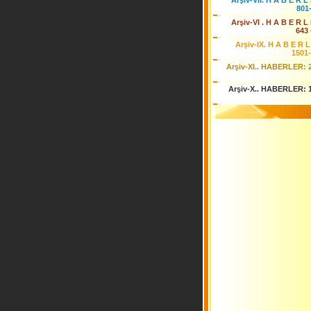
Arşiv-VII. H A B E R L 
801
Arşiv-VI . H A B E R L 
643 
Arşiv-IX. H A B E R L
1501
Arşiv-XI.. HABERLER: 
Arşiv-X.. HABERLER: 