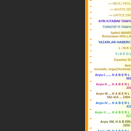
=> MEVLİ PEHL
=> ADVİYE SE
=> HATİCE Dİ
AYIN KiTABINI TANI
TÜRKİYE'Yİ TANIY
Salihli-MANİ
Rotterdam-HOLL
YAZARLAR-HABERC
L i N K 
V i D E O 
Ziyaretçi De
İlet
mustafa_toga@hotmail
Arşiv-I ...... H A B E R L
00
Arşiv-II .... H A B E R L
20
Arşiv-III ... H A B E R L
342-414 ... 2304
Arşiv-IV ... H A B E R L 
41
Arşiv-V ..... H A B E R L
52
Arşiv VIII. H A B ER
1102