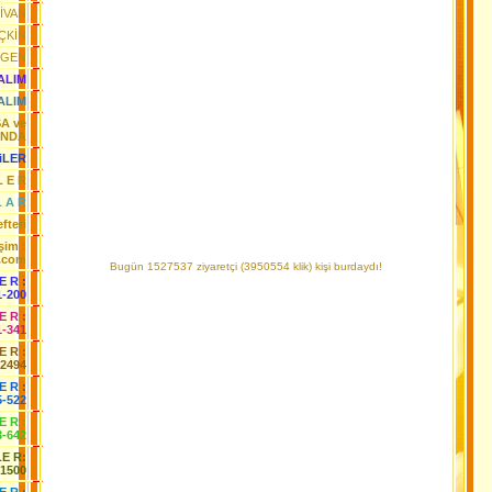
İVAN
ÇKİN
RGEN
YALIM
ALIM
SA ve
ANDA
iLER
L E R
L A R
fteri
işim :
.com
Bugün 1527537 ziyaretçi (3950554 klik) kişi burdaydı!
 E R :
1-200
 E R :
1-341
 E R :
-2494
E R :
5-522
 E R :
3-642
LE R:
-1500