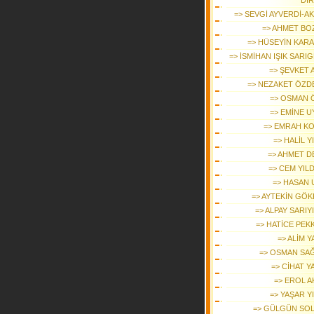
Dİ
=> SEVGİ AYVERDİ-A
=> AHMET BO
=> HÜSEYİN KAR
=> İSMİHAN IŞIK SARI
=> ŞEVKET 
=> NEZAKET ÖZD
=> OSMAN 
=> EMİNE U
=> EMRAH K
=> HALİL Y
=> AHMET D
=> CEM YIL
=> HASAN 
=> AYTEKİN GÖK
=> ALPAY SARIY
=> HATİCE PEK
=> ALİM 
=> OSMAN SA
=> CİHAT Y
=> EROL A
=> YAŞAR Y
=> GÜLGÜN SO