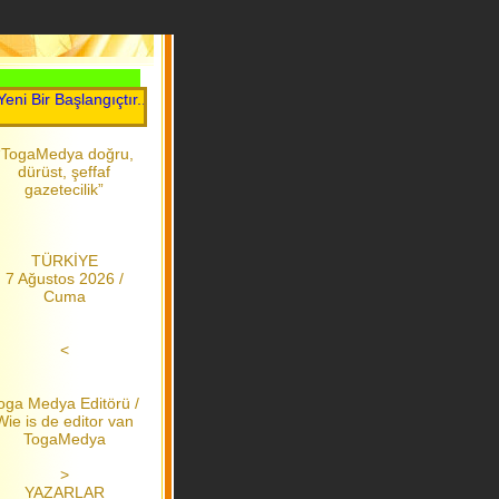
 Bir Başlangıçtır.....Toga Medya.....2006 dan bu yana
“TogaMedya doğru,
dürüst, şeffaf
gazetecilik”
TÜRKİYE
7 Ağustos 2026 /
Cuma
<
oga Medya Editörü /
Wie is de editor van
TogaMedya
>
YAZARLAR