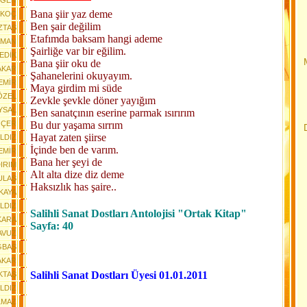
RGEN
Bana şiir yaz deme
KKOÇ
Ben şair değilim
ZTAŞ
Etafımda baksam hangi ademe
AMAN
Şairliğe var bir eğilim.
GEDİK
Bana şiir oku de
AKAR
Şahanelerini okuyayım.
EMİR
Maya girdim mi süde
ÖZEL
Zevkle şevkle döner yayığım
YSAL
Ben sanatçının eserine parmak ısırırım
OÇER
Bu dur yaşama sırrım
Hayat zaten şiirse
ILDIZ
İçinde ben de varım.
EMİR
Bana her şeyi de
DIRIM
Alt alta dize diz deme
ULAŞ
Haksızlık has şaire..
KAYA
ILDIZ
Salihli Sanat Dostları Antolojisi "Ortak Kitap"
KARA
Sayfa: 40
YAVUZ
ĞBAŞ
AKAR
Salihli Sanat Dostları Üyesi 01.01.2011
KTAŞ
ILDIZ
LMAZ