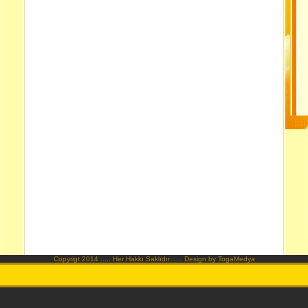
Copyrigt 2014 ..... Her Hakkı Saklıdır ..... Design by TogaMedya