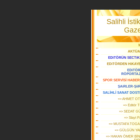
Salihli İstik
Gaze
AKTÜA
EDiTÖRÜN SECTiK
EDiTÖRDEN HiKAY
EDiTÖ
RÖPORTA
SPOR SERVİSİ HABER
ŞAiRLER-Şii
SALİHLİ SANAT DOST
=> AHMET O
=> Editör
=> SEDAT G
=> Slayt P
=> MUSTAFA TOGA-
=> GÜLGÜN YA
=> HAKAN ÖMER Bİ