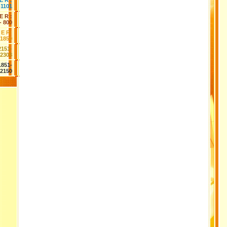
E R :
-1101
E R :
- 800
 E R:
-1850
2151-
2303
1851-
2150