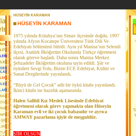
HÜSEYİN KARAMAN
lal
HÜSEYİN KARAMAN
Her Gün Yeni
te
1975 yılında Kütahya’nın Simav ilçesinde doğdu. 1997
yılında Afyon Kocatepe Üniversitesi Türk Dili Ve
Menü
Edebiyatı bölümünü bitirdi. Aynı yıl Manisa’nın Selendi
LİTE
ilçesi, Atatürk İlköğretim Okulunda Türkçe öğretmeni
LERi
olarak göreve başladı. Daha sonra Manisa Merkez
ELER
Şehzadeler İlköğretim okuluna tayin edildi. Şiir ve
öyküleri Sevgi Yolu, Bizim ECE Edebiyat, Kültür ve
RDEN
JLAR
Sanat Dergilerinde yayınlandı.
LERi
RLER
“Büyü de Gel Çocuk” adlı bir öykü kitabı yayınlandı.
İkinci kitabı ise hazırlık aşamasında.
LARI
TMAN
Halen Salihli Kız Meslek Lisesinde Edebiyat
 TOGA
öğretmeni olarak görev yapmakta olan Hüseyin
ÜNAY
T
Karaman evli ve iki çocuk babasıdır ve
ayrıca
agina
AMWAY pazarlama işiyle de meşguldür.
ŞİİR
LVAÇ
NTUĞ
ŞİİR OLSUN