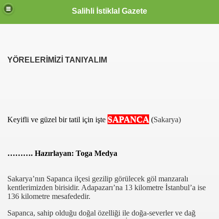
Salihli İstiklal Gazete
YÖRELERİMİZİ TANIYALIM
SAPANCA
Keyifli ve güzel bir tatil için işte
(
Sakarya
)
………
.
Hazırlayan:
Toga
Medya
Sakarya
’n
ı
n Sapanca ilçesi gezilip görülecek
göl manzaralı
kentlerimizden birisidir. A
dapazarı
’na 13 kilometre
İstanbul
’a ise
136 kilometre mesafededir.
Sapa
nca, sahip olduğu doğal özelliği ile doğa-severler ve dağ