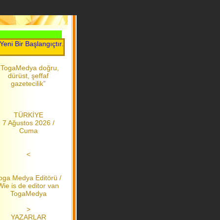
Bir Başlangıçtır.....Toga Medya.....2006 dan bu yana
“TogaMedya doğru,
dürüst, şeffaf
gazetecilik”
TÜRKİYE
7 Ağustos 2026 /
Cuma
<
oga Medya Editörü /
Wie is de editor van
TogaMedya
>
YAZARLAR