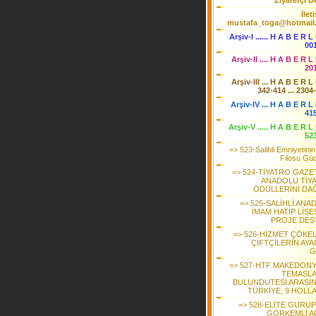
Ziyaretçi De
İlet
mustafa_toga@hotmail
Arşiv-I ...... H A B E R L
00
Arşiv-II .... H A B E R L
20
Arşiv-III ... H A B E R L
342-414 ... 2304
Arşiv-IV ... H A B E R L 
41
Arşiv-V ..... H A B E R L
52
=> 523-Salihli Emniyetini
Filosu Güc
=> 524-TİYATRO GAZE
ANADOLU TİY
ÖDÜLLERİNİ DAĞ
=> 525-SALİHLİ ANA
İMAM HATİP LİSE
PROJE DES
=> 526-HİZMET ÇÖKEL
ÇİFTÇİLERİN AYA
G
=> 527-HTF MAKEDONY
TEMASL
BULUNDUTESİ ARASIN
TÜRKİYE, 9 HOLL
=> 528-ELİTE GURUP
GÖRKEMLİ AÇ