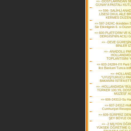
=> -DOSTLARINDAN S
GÜNAY'A PASTALI KUT
=> 596- SALİHLİ AN
LİSESİ OKUL AİLE Bİ
KERMES DÜZEN
=> 597-2424C-Ikindiden 
Siir Etkinliginin 6. si Düze
=> 600-PLATFORM VE K
DERGİSİ’NİN ACILI
=> -DEVE GÜREŞİN
BİNLER İ
=> -ANADOLU PAR
HOLLANDA’DA
TOPLANTISINI Y
=> 603-2428H-IYI Parti S
ilce Baskani Tunca istif
=> -HOLLAND
“UYUŞTURUCU PAR
BAKANINI İSTİFA ET
=> -HOLLANDA’DA “BÜ
TÜRKER 100.YIL DOS
MÜZESİ” A
=> 606-2431Ü-Su Hay
=> 607-2431Z-Hol
Cumhuriyet Reseps
=> 609-SÜRPRİZ DEN
ŞEY BÖYLE OL
=> -2 MİLYON ÖĞR
YÜKSEK ÖĞRETİME G