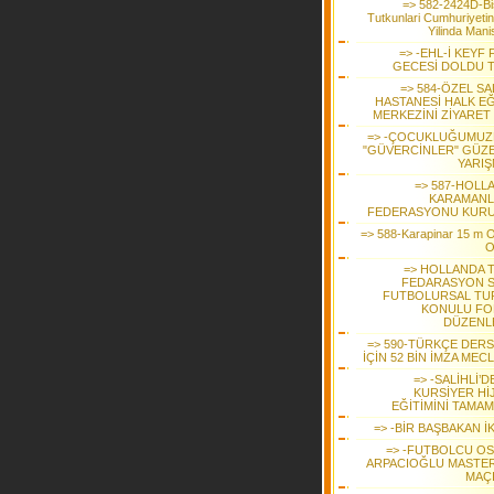
=> 582-2424D-Bis
Tutkunlari Cumhuriyetin
Yilinda Mani
=> -EHL-İ KEYF 
GECESİ DOLDU T
=> 584-ÖZEL SA
HASTANESİ HALK EĞ
MERKEZİNİ ZİYARET 
=> -ÇOCUKLUĞUMUZ
"GÜVERCİNLER" GÜZE
YARIŞ
=> 587-HOLL
KARAMANL
FEDERASYONU KUR
=> 588-Karapinar 15 m 
O
=> HOLLANDA 
FEDARASYON 
FUTBOLURSAL TU
KONULU F
DÜZENL
=> 590-TÜRKÇE DERS
İÇİN 52 BİN İMZA MEC
=> -SALİHLİ’D
KURSİYER Hİ
EĞİTİMİNİ TAMAM
=> -BİR BAŞBAKAN İK
=> -FUTBOLCU O
ARPACIOĞLU MASTE
MAÇ