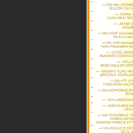
=> 556-MiLLi EGEM
VELiLERI CAY 
=> -DAYAN 
GONLUMUZ SEN
=> -AKTAR 
GEÇME
=> 560-2424F-Gümrükt
Bin Euro Yaka
=> 561-2432-Manisali
Tarihci Manisalilarla B
=> -GÜZEL SANA
AKADEMİSİ ÖĞRENCİ
=> -HOLL
BEŞİKTAŞLILAR DER
=> -BAŞSAVCI İLYAS YA
ŞİİRLERLE UĞURLAD
=> 565-HTF U
TÜRKLERİNİ UNUT
=> 566-KÖPRÜBAŞI-B
SEYA
=> -HOLLANDA'DA 5
=> -EŞİM ÖLMÜŞ K
ÜZÜ
=> 569-STRAZBRUG "A
ERMENİ SOYKI
DAVASINA TANIKLIK ET
=> 570-İNGİLİZCE EĞ
DE EL AT