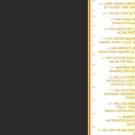
=> -ŞAİR HAKAN DİRG
İLK KİTABI “YARI YA
=> -SALİHLİ KAR AL
=> 545-2424G-As
Sazlarini Konus
=> 546-UMUTLAR Ç
AÇSIN PRO
=> 547-DERBİ MAÇI
KIRMIZI KART 2 GOL 
=> 548-PARİSTE 
DERGİSİNE SALDIRI 12
=> 549-AVRUPA OKUL
SALİHLİ’DE BUL
=> -MERMER K
MAKİNELERİ D
=> -MİLLİ EGEM
ORTAOKULU GİDİ
YENİYOR, GELİ
=> 552-ROTTE
VERSAAR DERNEĞ
KON
=> -MİLLİ EGEM
“TEOG” TÜR
BİRİNCİLİĞİNİ PAY
=> -BASKE
ANTRENÖRLERİ R
OLD
=> 555-SDH HEKİM SAYI