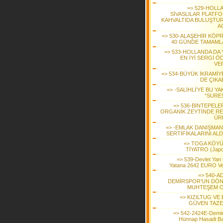
=> 529-HOLL
SİVASLILAR PLATF
KAHVALTIDA BULUŞTUR
A
=> 530-ALAŞEHİR KÖP
40 GÜNDE TAMAML
=> 533-HOLLANDA DA 
EN İYİ SERGİ Ö
VER
=> 534-BÜYÜK İKRAMİY
DE ÇIKA
=> -SALİHLİ’YE BU YA
“SURE
=> 536-BİNTEPELE
ORGANİK ZEYTİNDE R
ÜR
=> -EMLAK DANIŞMAN
SERTİFİKALARINI ALD
=> TOGA KÖY
TİYATRO (Jap
=> 539-Devlet Yan 
Yatana 2642 EURO Ve
=> 540-A
DEMİRSPOR’UN DÖ
MUHTEŞEM 
=> KIZILTUG VE 
GÜVEN TAZE
=> 542-2424E-Demir
Hünnap Hasadi Ba