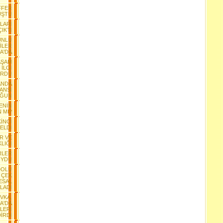
FFER
UŞTU
LARI
IKTI
UNLU
İLER
A'DA
YAŞAM
İLGİ
RDÜ
ANDA
ANSI
ĞUN
LENİN
 MI?
KİNCİ
ELDİ
İR VE
LIĞI
RLER
OYDU
DOLU
İ ÇEK
ESAL
LADI
EVKA,
A'DA
İLERİ
İRDİ