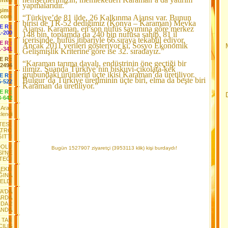
fteri
yapmalarıdır.”
işim :
.com
“Türkiye’de 81 ilde, 26 Kalkınma Ajansı var. Bunun
birisi de TR-52 dediğimiz (Konya – Karaman) Mevka
 E R :
Ajansı. Karaman, en son nufüs sayımına göre merkez
1-200
148 bin, toplamda da 240 bin nufüsa sahip. 81 il
içerisinde, nufüs itibariyle 66.sıraya tekabül ediyor.
 E R :
Ancak 2011 verileri gösteriyor ki, Sosyo Ekonomik
1-341
Gelişmişlik Kriterine göre ise 32. sıradayız.”
 E R :
“Karaman tarıma dayalı, endüstrinin öne geçtiği bir
-2494
ilimiz. Şuanda Türkiye’nin biskuvi-çikolata-kek
grubundaki ürünlerin üçte ikisi Karaman’da üretiliyor.
E R :
Bulgur’da Türkiye üretiminin üçte biri, elma da beşte biri
5-522
Karaman’da üretiliyor.”
 E R :
3-642
n Arac
lendi
TESİ,
ATRO
ITTI
DOLU
Bugün 1527907 ziyaretçi (3953113 klik) kişi burdaydı!
Sİ'NE
TEĞİ
EKLİ
ĞINA
ELDİ
A'DA
ARDA
DA 2
ANDA
 TAN
ILIŞ