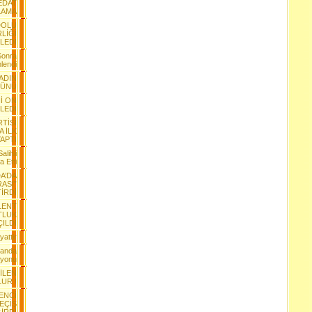
EDAT
LAMA
ADOLU
RLİĞİ
LEDİ
Sonra
nlendi
ADIN
 GÜNÜ
İ ON
ZLEDİ
TİSİ
 İLK
APTI
alihli
a Etti
A’DA
ASI”
TİRDİ
LENT
TLUK
ÇILDI
attir
landa
iyonu
İLEN
UR !
ENCİ
EÇİŞ