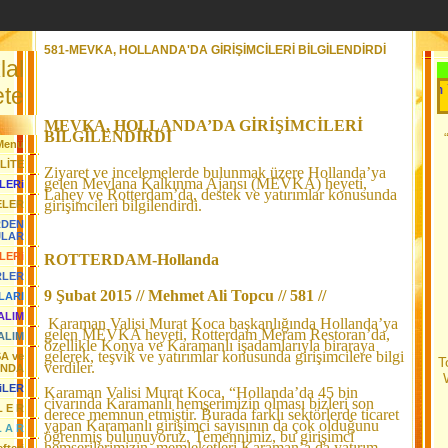
581-MEVKA, HOLLANDA'DA GİRİŞİMCİLERİ BİLGİLENDİRDİ
lal
Her Gün Yeni 
te
MEVKA, HOLLANDA’DA GİRİŞİMCİLERİ
BİLGİLENDİRDİ
Menü
LİTE
Ziyaret ve incelemelerde bulunmak üzere Hollanda’ya
gelen Mevlana Kalkınma Ajansı (MEVKA) heyeti,
LERi
Lahey ve Rotterdam’da, destek ve yatırımlar konusunda
girişimcileri bilgilendirdi.
ELER
RDEN
JLAR
LERi
ROTTERDAM-Hollanda
RLER
9 Şubat 2015 // Mehmet Ali Topcu // 581 //
LARI
YALIM
Karaman Valisi Murat Koca başkanlığında Hollanda’ya
gelen MEVKA heyeti, Rotterdam Meram Restoran’da,
ALIM
özellikle Konya ve Karamanlı işadamlarıyla biraraya
gelerek, teşvik ve yatırımlar konusunda girişimcilere bilgi
SA ve
T
verdiler.
ANDA
iLER
Karaman Valisi Murat Koca, “Hollanda’da 45 bin
civarında Karamanlı hemşerimizin olması bizleri son
L E R
derece memnun etmiştir. Burada farklı sektörlerde ticaret
yapan Karamanlı girişimci sayısının da çok olduğunu
L A R
öğrenmiş bulunuyoruz. Temennimiz, bu girişimci
hemşerilerimizin, memleketleri Karaman’a da yatırım