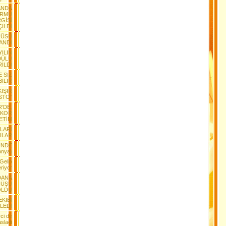
ANDA
ORMU
GİSİ
ÇILDI
RÜSÜ
ANDI
YILIN
DÜLÜ
İLDİ
E SİZ
BİLİR
KIŞIR
STO”
R’DE,
EKOR
ETİM
LARI
ILAR
ÜNDE
onya)
Gelip
riyor
DANA
NÜŞÜ
OLDU
EKİBİ
LEDİ
ci de
sladi