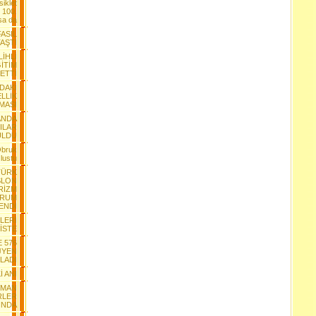
iklet
 100.
sa da
FASIL
AŞTI
LİHLİ
İTİM
ETTİ
DAKİ
LLİK
MASI
ANDA
ILAR
ULDU
Obruk
lustu
TÜRK
SLON
RİZM
ORUM
ENDİ
LERİ
LİSTE
E 576
JYEN
LADI
İ ANI
SMAN
RLER
INDA