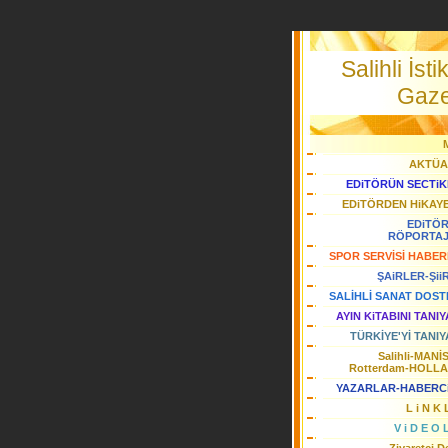
Salihli İstik
Gaze
AKTÜA
EDiTÖRÜN SECTiK
EDiTÖRDEN HiKAY
EDiTÖ
RÖPORTA
SPOR SERVİSİ HABER
ŞAiRLER-Şii
SALİHLİ SANAT DOST
AYIN KiTABINI TANI
TÜRKİYE'Yİ TANIY
Salihli-MANİ
Rotterdam-HOLL
YAZARLAR-HABERC
L i N K 
V i D E O 