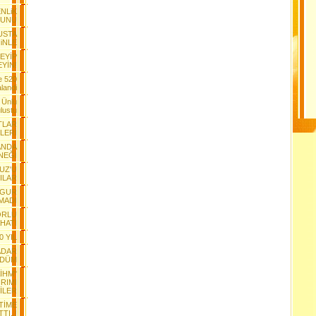
ENLiK
GUNU
USTA
iNLE
DEYİP
YİN!
e 520
landi
 Ünlü
ulustu
TLAR
LERİ
ANDA
NEĞİ
VUZ'U
ILAR
YGUR
MADI
ORLU
HATİ
0 YIL
ADAR
LDÜM
İHM"
RIMI
TİLER
İTİME
TI..!