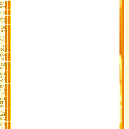
EN’İN
RIYA”
TINDA
iklar
turdu
İÇEK
JESİ
NDA 2
VARDI
MİZAH
 ÖLÜ
LARI
UŞTU
ESME
ONDU
ENLİK
YOR,
YOR!
RDAM
İNDE
GERE
ENLİK
KİYE
LAŞTI
TBOL
AKİP
ULAR
SI 74
OLDU