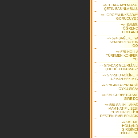
=> -CDA ADAYI MUZA
ÇETİN BASINLA BUL
=> -GROENLİNKS ADAY
GÖRÜCÜYE Ç
=> -SAMS
ÖĞRENC
HOLLAND
=> 574-SAĞLIKLI 
SEMİNERİ BÜYÜK 
GÖ
=> 575-HOLL
TÜRKMEN KONFER
YO
=> 576-DAR GELİRLİ Aİ
ÇOCUĞU OKUMASIN
=> 577-SHD ACİLİNE İ
UZMAN HEKİM G
=> 578-ANTAKYA'DA Şİ
ÖYKÜ SICAK
=> 579-GURBETCi SAi
SiiRE D
=> 580-SALİHLİ ANA
İMAM HATİP LİSES
CUMHURİYETİ'D
DESTEKLEMELERİ AÇIK
=> 581-M
HOLLAND
GİRİŞİMC
BİLGİLEND