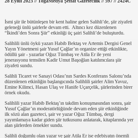
28 Eylül 2023 // TogaMedya Şeffaf Gazetecilik // 597 // 2424C
İsmi şiir ile bütünleşen bir kent haline gelen Salihli’de, şiir ziyafeti
geleneği ünlü şairlerle devam etti. Altıncı kez düzenlenen
“İkindi’den Sonra Şiir” etkinliği üç şairi Salihli’de buluşturdu.
Salihlili ünlü öykü yazarı Habib Bektaş ve Artemis Dergisi Genel
Yayın Yönetmeni şair Yusuf Çağlar’ın organize ettiği etkinlikte,
ödüllü şair - yazarlar Oğuz Tümbaş ve Atila Er ile yeni
jenerasyonu temsilen Kadir Umut Başoğlan katılımcılara şiir
com
ziyafeti sundu.
Salihli Ticaret ve Sanayi Odası’nın Sardes Konferans Salonu’nda
200
düzenlenen etkinliğin başlangıcında Salihlili şairler Alim Yavuz,
Emine Kilimci, Hasan Ulaş ve Hanife Uçarçelik, şiirlerinden birer
41
örnek okudu.
Salihlili yazar Habib Bektaş’ın takdim konuşmasından sonra, şair
14 ... 2304-2494
Yusuf Çağlar’ın moderatörlüğünde devam eden şiir etkinliğinde
ilk sözü alan gazeteci, şair ve yazar Oğuz Tümbaş, dergi
22
yayımlamaya kadar giden şiir tutkusunu anlatarak, kitaplarında yer
alan şiirlerden örnekler sundu.
642
Salihli doğumlu olan yazar ve şair Atila Er ise edebiyatın önemli