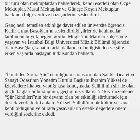
bir türü olan mektuplardan bahsederek, kendi eserleri olan Özge
ilosu Güclendi
Mektuplar, Masal Mektuplar ve Güneşe Koşan Mektuplar
hakkında bilgi verdi ve bazı şiirlerini seslendirdi.
DOLU TİYATRO ÖDÜLLERİNİ DAĞITTI
Genç nesli temsilen etkinliğe davet edilen üniversite öğrencisi
Kadir Umut Başoğlan’ın seslendirdiği şiirler de katılımcılar
HATİP LİSESİ'NE PROJE DESTEĞİ
tarafından büyük beğeni gördü. Muğla’nın Marmaris ilçesinde
yaşayan ve İstanbul Bilgi Üniversitesi Müzik Bölümü öğrencisi
ÇİLERİN AYAĞINA GELDİ
olan Başoğlan, sanatın farklı dallarına olan ilgisinden ve şiire
erken yaşlarda başlayan tutkusundan bahsetti.
MASLARDA BULUNDUTESİ ARASINDA 2 TÜRKİYE, 9 HO
MLİ AÇILIŞ
“İkindiden Sonra Şiir” etkinliğinin sponsoru olan Salihli Ticaret ve
Sanayi Odası’nın Yönetim Kurulu Başkanı İbrahim Yüksel de
 PLATFORMU KAHVALTIDA BULUŞTURGİSİ AÇILDI
izleyicilere hitaben yaptığı kısa konuşmada, Salihli’nin şiir ile olan
güçlü bağları bulunduğunu, geçtiğimiz yıllarda 52 kez düzenlenen
“Şiir İkindileri”nin bir devamı olan bu etkinliği sürdürmek için
 GÜNDE TAMAMLANDI
destek verdiklerini anlattı. Yüksel, Salihli’nin bir kültür ve sanat
kenti olduğunu ve burada yaşayanların estetik değerlere önem
Yİ SERGİ ÖDÜLÜ VERİLDİ
verdiğini sözlerine ekledi.
 ÇIKABİLİR
URESTO”