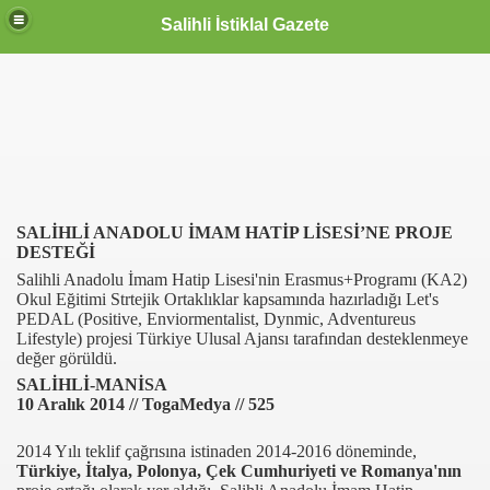
Salihli İstiklal Gazete
SALİHLİ ANADOLU İMAM HATİP LİSESİ’NE PROJE
DESTEĞİ
Salihli Anadolu İmam Hatip Lisesi'nin Erasmus+Programı (KA2)
Okul Eğitimi Strtejik Ortaklıklar kapsamında hazırladığı Let's
PEDAL (Positive, Enviormentalist, Dynmic, Adventureus
Lifestyle) projesi Türkiye Ulusal Ajansı tarafından desteklenmeye
değer görüldü.
SALİHLİ-MANİSA
10 Aralık 2014 // TogaMedya // 525
2014 Yılı teklif çağrısına istinaden 2014-2016 döneminde,
Türkiye, İtalya, Polonya, Çek Cumhuriyeti ve Romanya'nın
OLLANDA