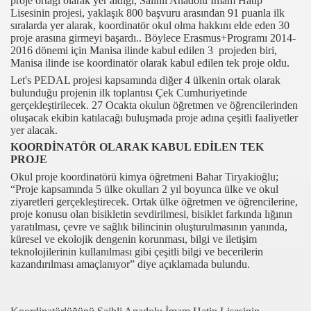
proje ortağı olarak yer aldığı, Salihli Anadolu İmam Hatip
Lisesinin projesi, yaklaşık 800 başvuru arasından 91 puanla ilk
sıralarda yer alarak, koordinatör okul olma hakkını elde eden 30
proje arasına girmeyi başardı.. Böylece Erasmus+Programı 2014-
2016 dönemi için Manisa ilinde kabul edilen 3 projeden biri,
Manisa ilinde ise koordinatör olarak kabul edilen tek proje oldu.
Let's PEDAL projesi kapsamında diğer 4 ülkenin ortak olarak
bulunduğu projenin ilk toplantısı Çek Cumhuriyetinde
gerçekleştirilecek. 27 Ocakta okulun öğretmen ve öğrencilerinden
oluşacak ekibin katılacağı buluşmada proje adına çeşitli faaliyetler
yer alacak.
com
KOORDİNATÖR OLARAK KABUL EDİLEN TEK
PROJE
200
Okul proje koordinatörü kimya öğretmeni Bahar Tiryakioğlu;
“Proje kapsamında 5 ülke okulları 2 yıl boyunca ülke ve okul
ziyaretleri gerçekleştirecek. Ortak ülke öğretmen ve öğrencilerine,
41
proje konusu olan bisikletin sevdirilmesi, bisiklet farkında lığının
yaratılması, çevre ve sağlık bilincinin oluşturulmasının yanında,
14 ... 2304-2494
küresel ve ekolojik dengenin korunması, bilgi ve iletişim
teknolojilerinin kullanılması gibi çeşitli bilgi ve becerilerin
22
kazandırılması amaçlanıyor” diye açıklamada bulundu.
642