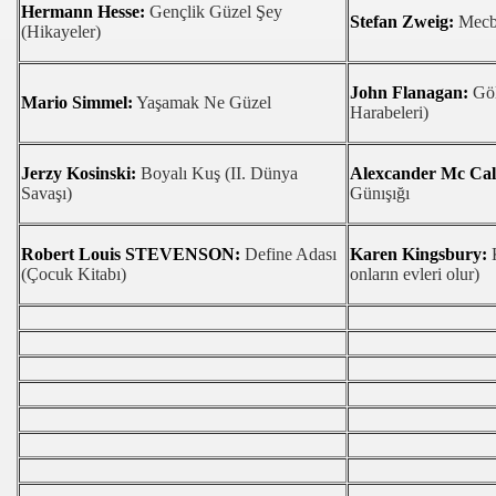
Hermann Hesse:
Gençlik Güzel Şey
Stefan Zweig:
Mecbu
NiNLE
(Hikayeler)
John Flanagan:
Göl
Mario Simmel:
Yaşamak Ne Güzel
Harabeleri)
uro Yakalandi
Manisalilarla Bulustu
Jerzy Kosinski:
Boyalı Kuş (II. Dünya
Alexcander Mc Cal
Savaşı)
Günışığı
Sİ ÖĞRENCİLERİ
Robert Louis STEVENSON:
Define Adası
Karen Kingsbury:
K
 DERNEĞİ
(Çocuk Kitabı)
onların evleri olur)
ŞİİRLERLE UĞURLADILAR
İ UNUTMADI
AHATİ