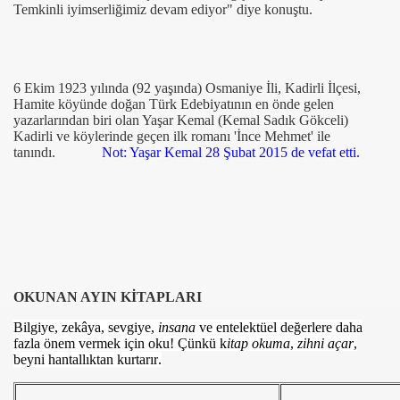
Temkinli iyimserliğimiz devam ediyor" diye konuştu.
6 Ekim 1923 yılında (92 yaşında) Osmaniye İli, Kadirli İlçesi,
Hamite köyünde doğan Türk Edebiyatının en önde gelen
yazarlarından biri olan Yaşar Kemal (Kemal Sadık Gökceli)
Kadirli ve köylerinde geçen ilk romanı 'İnce Mehmet' ile
tanındı.
Not: Yaşar Kemal 28 Şubat 2015 de vefat etti.
com
200
41
OKUNAN AYIN KİTAPLARI
14 ... 2304-2494
Bilgiye, zekâya, sevgiye,
insana
ve entelektüel değerlere daha
22
fazla önem vermek için oku! Çünkü k
itap okuma
,
zihni açar
,
beyni hantallıktan kurtarır
.
642