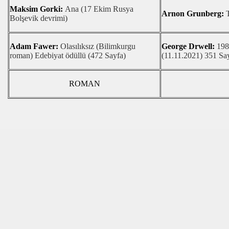
Maksim Gorki:
Ana (17 Ekim Rusya
RE DOYDU
Arnon Grunberg:
Bolşevik devrimi)
 HATİP LİSESİ ÇEK CUMHURİYETİ'DESAL DESTEKLEMELE
Adam Fawer:
Olasılıksız (Bilimkurgu
George Drwell:
198
RİŞİMCİLERİ BİLGİLENDİRDİ
roman) Edebiyat ödüllü (472 Sayfa)
(11.11.2021) 351 Sa
Cumhuriyetin 100. Yilinda Manisa da
ROMAN
OLDU TAŞTI
İ HALK EĞİTİM MERKEZİNİ ZİYARET ETTİ
ERCİNLER" GÜZELLİK YARIŞMASI
ILAR FEDERASYONU KURULDU
stu
ON SLON FUTBOLURSAL TURİZM KONULU FORUM DÜZ
52 BİN İMZA MECLİSTE