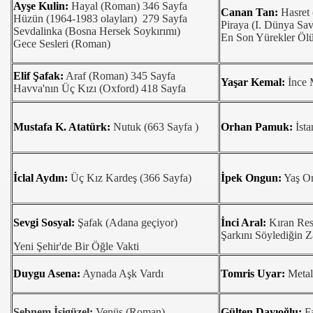
Ayşe Kulin:
Hayal (Roman) 346 Sayfa
ilosu Güclendi
Canan Tan:
Hasret
Hüzün (1964-1983 olayları) 279 Sayfa
Piraya (I. Dünya Sav
Sevdalinka (Bosna Hersek Soykırımı)
En Son Yürekler Öl
DOLU TİYATRO ÖDÜLLERİNİ DAĞITTI
Gece Sesleri (Roman)
HATİP LİSESİ'NE PROJE DESTEĞİ
Elif Şafak:
Araf (Roman) 345 Sayfa
Yaşar Kemal:
İnce 
Havva'nın Üç Kızı (Oxford) 418 Sayfa
ÇİLERİN AYAĞINA GELDİ
Mustafa K. Atatürk:
Nutuk (663 Sayfa )
Orhan Pamuk:
İsta
MASLARDA BULUNDUTESİ ARASINDA 2 TÜRKİYE, 9 HO
MLİ AÇILIŞ
İclal Aydın:
Üç Kız Kardeş (366 Sayfa)
İpek Ongun:
Yaş On
 PLATFORMU KAHVALTIDA BULUŞTURGİSİ AÇILDI
 GÜNDE TAMAMLANDI
Sevgi Sosyal:
Şafak (Adana geçiyor)
İnci Aral:
Kıran Res
Şarkını Söylediğin 
Yeni Şehir'de Bir Öğle Vakti
Yİ SERGİ ÖDÜLÜ VERİLDİ
Duygu Asena:
Aynada Aşk Vardı
Tomris Uyar:
Metal
 ÇIKABİLİR
URESTO”
Şebnem İşigüzel:
Venüs (Roman)
Gülten Dayıoğlu:
Fa