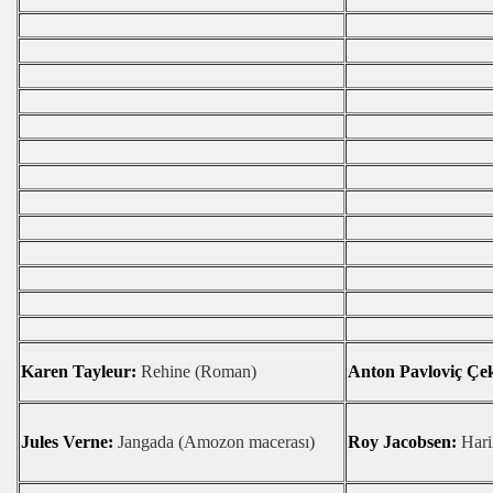
DÜM
ENİ SOYKIRIMI DAVASINA TANIKLIK ETTİLER
TTI..!
İN BASINLA BULUŞTU
RÜCÜYE ÇIKTI
OLLANDA'DA
ERİ BÜYÜK İLGİ GÖRDÜ
ONFERANSI YOĞUN
Karen Tayleur:
Rehine (Roman)
Anton Pavloviç Çe
ÇOCUĞU OKUMASIN MI?
AN HEKİM GELDİ
Jules Verne:
Jangada (Amozon macerası)
Roy Jacobsen:
Hari
KÜ SICAKLIĞI