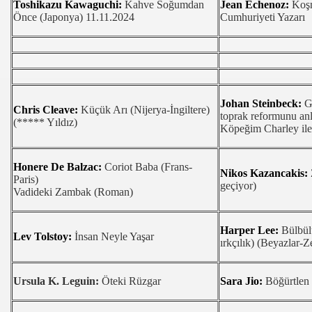
Toshikazu Kawaguchi:
Kahve Soğumdan
Jean Echenoz:
Koşm
PROJESİ
Önce (Japonya) 11.11.2024
Cumhuriyeti Yazarı
I KART 2 GOL VARDI
NE SALDIRI 12 ÖLÜ
HLİ’DE BULUŞTU
Johan Steinbeck:
Ga
Chris Cleave:
Küçük Arı (Nijerya-İngiltere)
toprak reformunu an
(***** Yıldız)
Rİ DONDU
Köpeğim Charley ile
U GİDİYOR, YENİYOR, GELİYOR!
Honere De Balzac:
Coriot Baba (Frans-
Nikos Kazancakis:
Paris)
DERNEĞİNDE KONGERE
geçiyor)
Vadideki Zambak (Roman)
RKİYE BİRİNCİLİĞİNİ PAYLAŞTI
Harper Lee:
Bülbül
Lev Tolstoy:
İnsan Neyle Yaşar
İ RAKİP OLDULAR
ırkçılık) (Beyazlar-Z
DU
Ursula K. Leguin:
Öteki Rüzgar
Sara Jio:
Böğürtlen 
ERI CAY GUNU