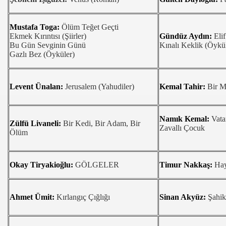
İK ZEYTİNDE REKOR ÜRETİM
Mustafa Toga:
Ölüm Teğet Geçti
Ekmek Kırıntısı (Şiirler)
Gündüz Aydın:
Elif
İFİKALARINI ALDILAR
Bu Gün Sevginin Günü
Kınalı Keklik (Öykü
Gazlı Bez (Öyküler)
ponya)
642 EURO Veriyor
Levent Ünalan:
Jerusalem (Yahudiler)
Kemal Tahir:
Bir M
 DÖNÜŞÜ MUHTEŞEM OLDU
Namık Kemal:
Vatan
Zülfü Livaneli:
Bir Kedi, Bir Adam, Bir
AZELEDİ
Zavallı Çocuk
Ölüm
Hasadi Basladi
Okay Tiryakioğlu:
GÖLGELER
Timur Nakkaş:
Hay
KİTABI “YARI YARIYA”
Ahmet Ümit:
Kırlangıç Çığlığı
Sinan Akyüz:
Şahik
onusturdu