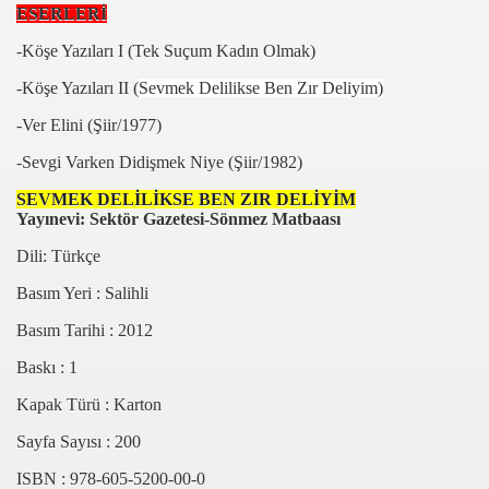
ESERLERİ
-Köşe Yazıları I (Tek Suçum Kadın Olmak)
-Köşe Yazıları II (
Sevmek Delilikse Ben Zır Deliyim)
-Ver Elini (Şiir/1977)
-Sevgi Varken Didişmek Niye (Şiir/1982)
IR
SEVMEK DELİLİKSE BEN ZIR DELİYİM
Yayınevi: Sektör Gazetesi-Sönmez Matbaası
IĞINDA
Dili: Türkçe
Basım Yeri : Salihli
Basım Tarihi : 2012
Baskı : 1
Kapak Türü : Karton
Sayfa Sayısı : 200
ISBN : 978-605-5200-00-0