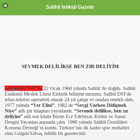
Salihli İstiklal Gazete
SEVMEK DELİLİKSE BEN ZIR DELİYİM
Gülgün YALVAÇ
22 Ocak 1960 yılında Salihli’de doğdu. Salihli
Endüstiri Meslek Lisesi Elektrik bölümü mezunu. Salihli DSİ’de
telsiz-telefon operatörü olarak 24 yıl çalıştı ve oradan emekli oldu.
1977 yılında
“Ver Elini”
, 1982 de
“Sevgi Varken Didişmek
Niye”
adlı şiir kitapları yayınlandı.
“Sevmek delilikse, ben zır
deliyim”
adlı son kitabı Bizim Ece Edebiyat, Kültür ve Sanat
Dergisi Yayınları arasında çıktı. 1990 yılında Salihli Özürlüleri
Koruma Derneği’ni kurdu. Türkiye’nin ilk kadın spor muhabiri
olan GülgünYalvaç ödüllü bir gazetecidir.