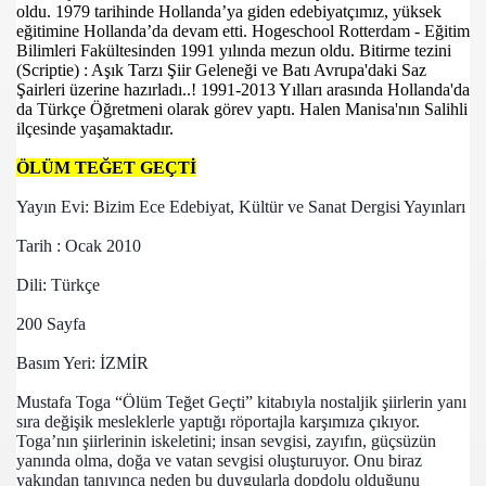
oldu.
1979 tarihinde Hollanda’ya giden edebiyatçımız, yüksek
eğitimine Hollanda’da devam etti. Hogeschool Rotterdam - Eğitim
Bilimleri Fakültesinden 1991 yılında mezun oldu. Bitirme tezini
(Scriptie) : Aşık Tarzı Şiir Geleneği ve Batı Avrupa'daki Saz
Şairleri üzerine hazırladı..!
1991-2013 Yılları arasında Hollanda'da
da Türkçe Öğretmeni olarak görev yaptı. Halen Manisa'nın Salihli
ilçesinde yaşamaktadır.
ÖLÜM TEĞET GEÇTİ
IR
Yayın Evi: Bizim Ece Edebiyat, Kültür ve Sanat Dergisi Yayınları
IĞINDA
Tarih : Ocak 2010
Dili: Türkçe 
200 Sayfa
Basım Yeri: İZMİR 
Mustafa Toga “Ölüm Teğet Geçti” kitabıyla nostaljik şiirlerin yanı 
sıra değişik mesleklerle yaptığı röportajla karşımıza çıkıyor. 
Toga’nın şiirlerinin iskeletini; insan sevgisi, zayıfın, güçsüzün 
yanında olma, doğa ve vatan sevgisi oluşturuyor. Onu biraz 
yakından tanıyınca neden bu duygularla dopdolu olduğunu 