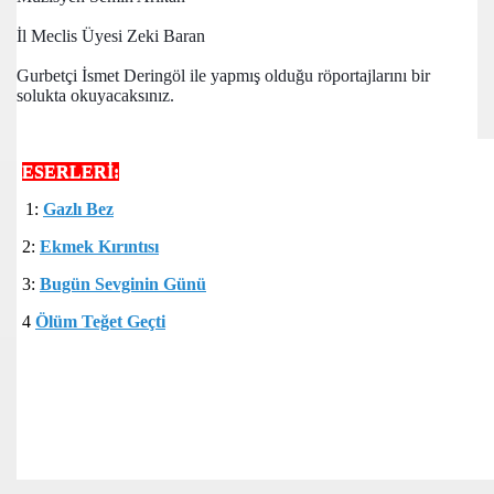
İl Meclis Üyesi Zeki Baran
Gurbetçi İsmet Deringöl ile yapmış olduğu röportajlarını bir 
İ
solukta okuyacaksınız.
DELİYİM
ESERLERİ:
CEK
1:
Gazlı Bez
2:
Ekmek Kırıntısı
3:
Bugün Sevginin Günü
4
Ölüm Teğet Geçti
K İSTİYORUM
ye)