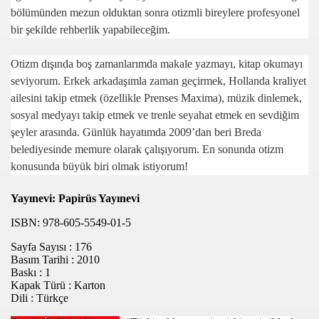
bölümünden mezun olduktan sonra otizmli bireylere profesyonel
bir şekilde rehberlik yapabileceğim.
İ
Otizm dışında boş zamanlarımda makale yazmayı, kitap okumayı
seviyorum. Erkek arkadaşımla zaman geçirmek, Hollanda kraliyet
DELİYİM
ailesini takip etmek (özellikle Prenses Maxima), müzik dinlemek,
CEK
sosyal medyayı takip etmek ve trenle seyahat etmek en sevdiğim
şeyler arasında. Günlük hayatımda 2009’dan beri Breda
belediyesinde memure olarak çalışıyorum. En sonunda otizm
konusunda büyük biri olmak istiyorum!
Yayınevi: Papirüs Yayınevi
ISBN: 978-605-5549-01-5
Sayfa Sayısı : 176
Basım Tarihi : 2010
K İSTİYORUM
Baskı : 1
Kapak Türü : Karton
ye)
Dili : Türkçe