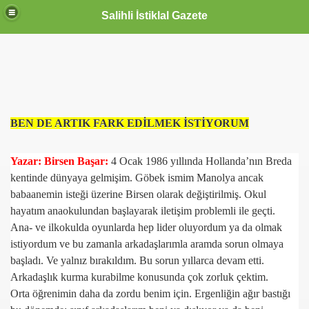
Salihli İstiklal Gazete
BEN DE ARTIK FARK EDİLMEK İSTİYORUM
Yazar: Birsen Başar:
4 Ocak 1986 yıllında Hollanda’nın Breda
kentinde dünyaya gelmişim. Göbek ismim Manolya ancak
babaanemin isteği üzerine Birsen olarak değiştirilmiş. Okul
hayatım anaokulundan başlayarak iletişim problemli ile geçti.
Ana- ve ilkokulda oyunlarda hep lider oluyordum ya da olmak
istiyordum ve bu zamanla arkadaşlarımla aramda sorun olmaya
başladı. Ve yalnız bırakıldım. Bu sorun yıllarca devam etti.
Arkadaşlık kurma kurabilme konusunda çok zorluk çektim.
Orta öğrenimin daha da zordu benim için. Ergenliğin ağır bastığı