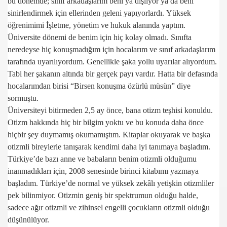
bu dönemde; sınıf arkadaşlarım beni ya dışlıyor ya da beni
sinirlendirmek için ellerinden geleni yapıyorlardı.
Yüksek
öğrenimimi İşletme, yönetim ve hukuk alanında yaptım.
Üniversite dönemi de benim için hiç kolay olmadı. Sınıfta
neredeyse hiç konuşmadığım için hocalarım ve sınıf arkadaşlarım
tarafında uyarılıyordum. Genellikle şaka yollu uyarılar alıyordum.
Tabi her şakanın altında bir gerçek payı vardır. Hatta bir defasında
IR
hocalarımdan birisi “Birsen konuşma özürlü müsün” diye
sormuştu.
IĞINDA
Üniversiteyi bitirmeden 2,5 ay önce, bana otizm teşhisi konuldu.
Otizm hakkında hiç bir bilgim yoktu ve bu konuda daha önce
hiçbir şey duymamış okumamıştım. Kitaplar okuyarak ve başka
otizmli bireylerle tanışarak kendimi daha iyi tanımaya başladım.
Türkiye’de bazı anne ve babaların benim otizmli olduğumu
inanmadıkları için, 2008 senesinde birinci kitabımı yazmaya
başladım. Türkiye’de normal ve yüksek zekâlı yetişkin otizmliler
pek bilinmiyor. Otizmin geniş bir spektrumun olduğu halde,
sadece ağır otizmli ve zihinsel engelli çocukların otizmli olduğu
düşünülüyor.