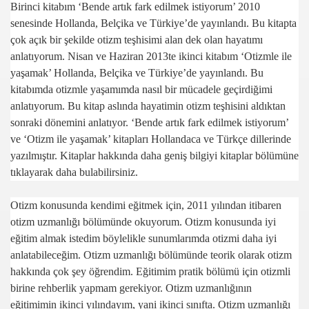
Birinci kitabım ‘Bende artık fark edilmek istiyorum’ 2010
senesinde Hollanda, Belçika ve Türkiye’de yayınlandı. Bu kitapta
çok açık bir şekilde otizm teşhisimi alan dek olan hayatımı
anlatıyorum. Nisan ve Haziran 2013te ikinci kitabım ‘Otizmle ile
İ-LİEN
yaşamak’ Hollanda, Belçika ve Türkiye’de yayınlandı. Bu
kitabımda otizmle yaşamımda nasıl bir mücadele geçirdiğimi
anlatıyorum. Bu kitap aslında hayatimin otizm teşhisini aldıktan
sonraki dönemini anlatıyor. ‘Bende artık fark edilmek istiyorum’
ve ‘Otizm ile yaşamak’ kitapları Hollandaca ve Türkçe dillerinde
yazılmıştır. Kitaplar hakkında daha geniş bilgiyi kitaplar bölümüne
tıklayarak daha bulabilirsiniz.
Otizm konusunda kendimi eğitmek için, 2011 yılından itibaren
otizm uzmanlığı bölümünde okuyorum. Otizm konusunda iyi
eğitim almak istedim böylelikle sunumlarımda otizmi daha iyi
anlatabileceğim. Otizm uzmanlığı bölümünde teorik olarak otizm
hakkında çok şey öğrendim. Eğitimim pratik bölümü için otizmli
birine rehberlik yapmam gerekiyor. Otizm uzmanlığının
eğitimimin ikinci yılındayım, yani ikinci sınıfta. Otizm uzmanlığı