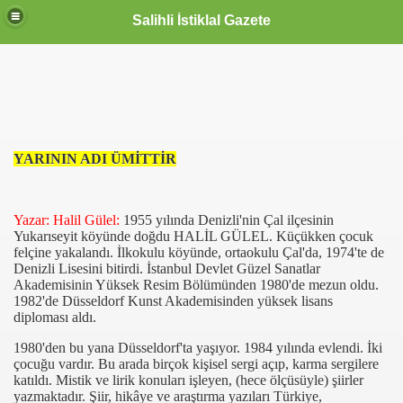
Salihli İstiklal Gazete
YARININ ADI ÜMİTTİR
Yazar: Halil Gülel:
1955 yılında Denizli'nin Çal ilçesinin
Yukarıseyit köyünde doğdu HALİL GÜLEL.
Küçükken çocuk
felçine yakalandı. İlkokulu köyünde, ortaokulu Çal'da, 1974'te de
Denizli Lisesini bitirdi. İstanbul Devlet Güzel Sanatlar
Akademisinin Yüksek Resim Bölümünden 1980'de mezun oldu.
1982'de Düsseldorf Kunst Akademisinden yüksek lisans
diploması aldı.
1980'den bu yana Düsseldorf'ta yaşıyor. 1984 yılında evlendi. İki
çocuğu vardır. Bu arada birçok kişisel sergi açıp, karma sergilere
katıldı. Mistik ve lirik konuları işleyen, (hece ölçüsüyle) şiirler
yazmaktadır. Şiir, hikâye ve araştırma yazıları Türkiye,