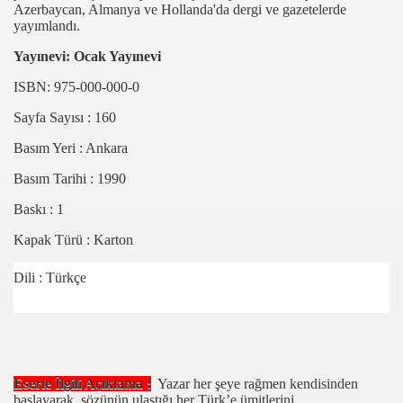
Azerbaycan, Almanya ve Hollanda'da dergi ve gazetelerde
yayımlandı.
Yayınevi: Ocak Yayınevi
ISBN: 975-000-000-0
Sayfa Sayısı : 160
Basım Yeri : Ankara
IR
Basım Tarihi : 1990
IĞINDA
Baskı : 1
Kapak Türü : Karton
Dili : Türkçe
Eserle İlgili Açıklama :
Yazar her şeye rağmen kendisinden
başlayarak, sözünün ulaştığı her Türk’e ümitlerini