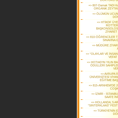
DOKTORU G
=> 807-Damak TADI K
ORGANiK ZEYTiN
=> ÖLÜMÜN UCU
DÖ
=> HTİKDF ÜYE
ROTTE
BAŞKONSOLO
ZİYARET 
=> 810-ÖĞRENCİLER 
SINAVINA 
=> MÜDÜRE ZİYAR
=> “OLAYLAR VE İNSAN
VEFAT 
=> HOTIAD’IN YILIN B
ÖDÜLLERİ SAHİPLE
VER
=> AVRUPA İ
ÜNİVERSİTESİ VİYAN
EĞİTİME BAŞ
=> 815-ARNHEM’DE 2
COŞ
=> İZMİR - İSTANBU
SAATE İN
=> HOLLANDA; 5 AR
“SINTERKLAAS” FESTİ
=> TÜRKİYE’NİN E
DÖ