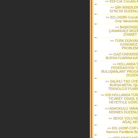
=> 819-Cok Cocuklu Ai
=> ŞİİR İKİNDİLE
52’NCİSİ DÜZENL
=> 821-2428R-Cocuk
Grip Vakasinda 
=> BAŞKONS
ÇANAKKALE MÜZE
ZİYARET 
=> TÜRK DÜNYAS
GÜNÜMÜZ
PROBLEM
=> GAZİ ÜNİVERS
BURSA FUARINA KAT
=> HOLLANDA 
FEDERASYON “
BULUŞMALARI” PROG
DÜZEN
=> SALİHLİ TSO ÜY
BURSA METAL İŞ
TEKNOLOJİ FUAR
=> 828-HOLLANDA TÜR
TİCARET ODASI, 
HEYETİYLE GÖR
=> ANAOKULU YARA
KERMES DÜZENL
=> SEVGİ YOLU’ND
AĞAÇ KES
=> 831-2428P-CHP 
Namver Partililerle B