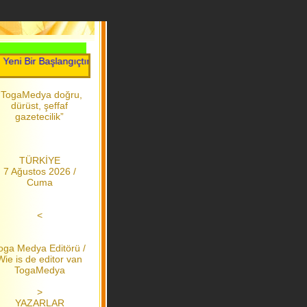
Bir Başlangıçtır.....Toga Medya.....2006 dan bu yana
“TogaMedya doğru,
dürüst, şeffaf
gazetecilik”
TÜRKİYE
7 Ağustos 2026 /
Cuma
<
oga Medya Editörü /
Wie is de editor van
TogaMedya
>
YAZARLAR