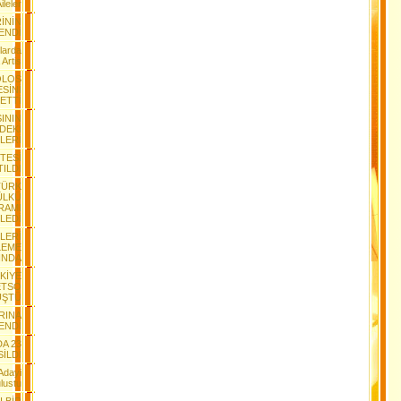
leler
RİNİN
ENDİ
larda
Artis
OLOS
SİNİ
ETTİ
ININ
DEKİ
LERİ
İTESİ
ILDI
TÜRK
ÜLKÜ
RAMI
LEDİ
ELERİ
LEME
INDA
KİYE
ETSO
ÜŞTÜ
RINA
ENDİ
A 23
İLDİ
Adayi
ulustu