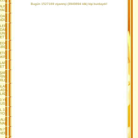
ELDİ
Bugün 1527169 ziyaretçi (3949894 klik) kişi burdaydı!
ALICI
YAGI
NDAN
NDÜ!
LERİ
RDAM
SUNU
ETTİ
TEOG
GİRDİ
ETÇİ
AKINI
LAR”
ETTİ
AŞARI
RİNE
İLDİ
SLAM
A’DA
LADI
0.YIL
KUSU
L 3,5
İYOR
ALIK
VALİ
N İYİ
NERİ