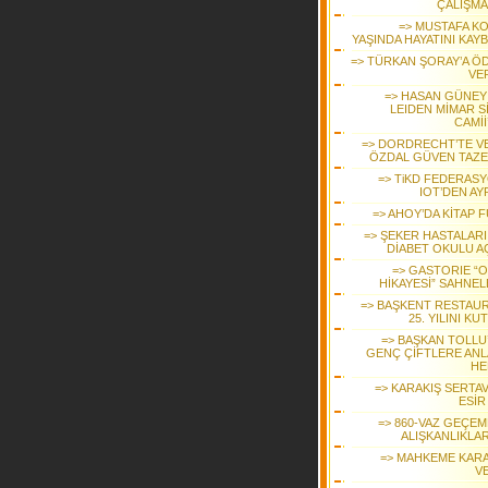
ÇALIŞMA
=> MUSTAFA KO
YAŞINDA HAYATINI KAY
=> TÜRKAN ŞORAY’A Ö
VER
=> HASAN GÜNEY 
LEIDEN MİMAR S
CAMİİ
=> DORDRECHT’TE V
ÖZDAL GÜVEN TAZE
=> TiKD FEDERAS
IOT’DEN AY
=> AHOY’DA KİTAP 
=> ŞEKER HASTALARI 
DİABET OKULU AÇ
=> GASTORIE “
HİKAYESİ” SAHNEL
=> BAŞKENT RESTAU
25. YILINI KU
=> BAŞKAN TOLLU
GENÇ ÇİFTLERE ANL
HE
=> KARAKIŞ SERTAV
ESİR
=> 860-VAZ GEÇEM
ALIŞKANLIKLAR
=> MAHKEME KARA
VE