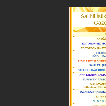
Salihli İstik
Gaze
AKTÜA
EDiTÖRÜN SECTiK
EDiTÖRDEN HiKAY
EDiTÖ
RÖPORTA
SPOR SERVİSİ HABER
ŞAiRLER-Şii
SALİHLİ SANAT DOST
AYIN KiTABINI TANI
TÜRKİYE'Yİ TANIY
Salihli-MANİ
Rotterdam-HOLL
YAZARLAR-HABERC
L i N K 
V i D E O 