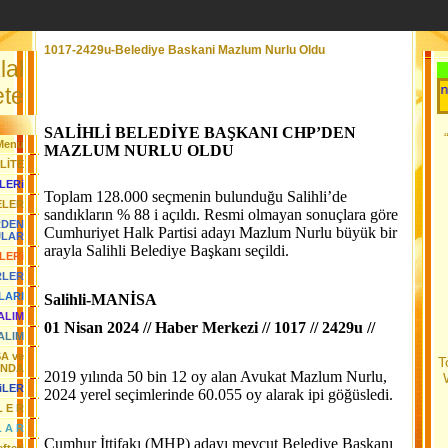
1017-2429u-Belediye Baskani Mazlum Nurlu Oldu
lal
Her Gün Yeni 
te
SALİHLİ BELEDİYE BAŞKANI CHP’DEN
Menü
MAZLUM NURLU OLDU
LİTE
LERi
Toplam 128.000 seçmenin bulunduğu Salihli’de
ELER
sandıkların % 88 i açıldı. Resmi olmayan sonuçlara göre
RDEN
Cumhuriyet Halk Partisi adayı Mazlum Nurlu büyük bir
JLAR
arayla Salihli Belediye Başkanı seçildi.
LERi
RLER
LARI
Salihli-
MANİSA
YALIM
01 Nisan 2024 // Haber Merkezi // 1017 // 2429u //
ALIM
SA ve
T
ANDA
2019 yılında 50 bin 12 oy alan Avukat Mazlum Nurlu,
iLER
2024 yerel seçimlerinde 60.055 oy alarak ipi göğüsledi.
L E R
L A R
Cumhur İttifakı (MHP) adayı mevcut Belediye Başkanı