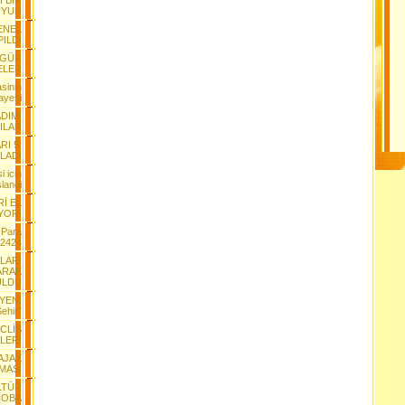
I BİR
YUN
ENEL
ILDI
ÖZGÜR
ELER
sinin
ayesi
ADIMI
ILAR
I 5.
TLADI
i icin
landi
Rİ EL
YOR!
 Para
-2424
ALARI
ARAK
ULDU
 YENİ
ehir”
CLİS
LERİ
AJAX
MASI
LTÜR
 OBA