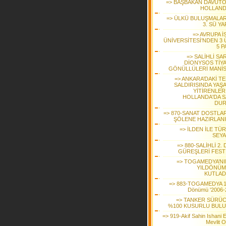
=> BAŞBAKAN DAVUT
HOLLAND
=> ÜLKÜ BULUŞMALAR
3. SÜ YA
=> AVRUPA İ
ÜNİVERSİTESİ’NDEN 3 
5 P
=> SALİHLİ SA
DİONYSOS TİY
GÖNÜLLÜLERİ MANİS
=> ANKARA’DAKİ T
SALDIRISINDA YAŞA
YİTİRENLER
HOLLANDA'DA S
DU
=> 870-SANAT DOSTLAR
ŞÖLENE HAZIRLAN
=> İLDEN İLE TÜ
SEYA
=> 880-SALİHLİ 2.
GÜREŞLERİ FESTİ
=> TOGAMEDYA’NIN
YILDÖNÜ
KUTLAD
=> 883-TOGAMEDYA 15
Dönümü '2006-
=> TANKER SÜRÜ
%100 KUSURLU BUL
=> 919-Akif Sahin Ishani E
Mevlit O