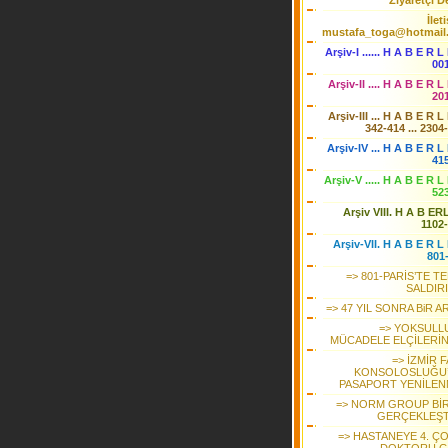
Ziyaretçi De
İlet
mustafa_toga@hotmail
Arşiv-I ...... H A B E R L
00
Arşiv-II .... H A B E R L
20
Arşiv-III ... H A B E R L
342-414 ... 2304
Arşiv-IV ... H A B E R L 
41
Arşiv-V ..... H A B E R L
52
Arşiv VIII. H A B ER
1102
Arşiv-VII. H A B E R L 
801
=> 801-PARİS’TE T
SALDIRI
=> 47 YIL SONRA BiR 
=> YOKSULL
MÜCADELE ELÇİLERİ
=> İZMİR 
KONSOLOSLUĞU
PASAPORT YENİLEN
=> NORM GROUP BİR 
GERÇEKLEŞT
=> HASTANEYE 4. Ç