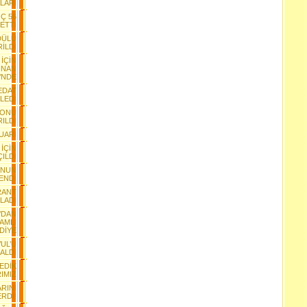
LARI
Ç 56
BETTİ
DÜLÜ
İLDİ
İÇİN
İNAN
’NDE
EDAT
LEDİ
YONU
RILDI
FUARI
İÇİN
ILDI
ONUN
ENDİ
RANT
TLADI
’DAN
AMLI
DİYE
UL’U
 ALDI
EDİK
IMIZ
RINI
RDİ!