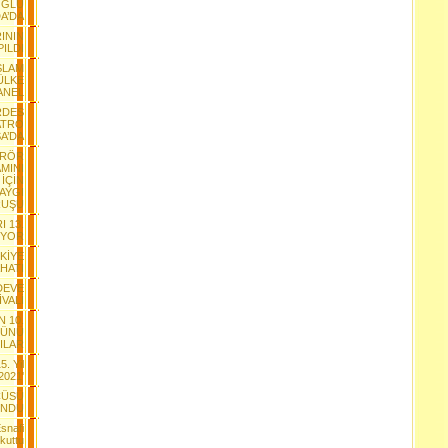
OĞLU
A’DA
ININ
PILDI
SLAM
ÜLKE
ANEL
RDES
ATRO
A’DA
ERÖR
MINI
 İÇİN
AYGI
RUŞU
I 13.
IYOR
RKİYE
HATI
 DEVE
VALİ
 10.
MÜNÜ
ILAR
. Yil
2021'
CÜSÜ
UNDU
snafi
kuttu