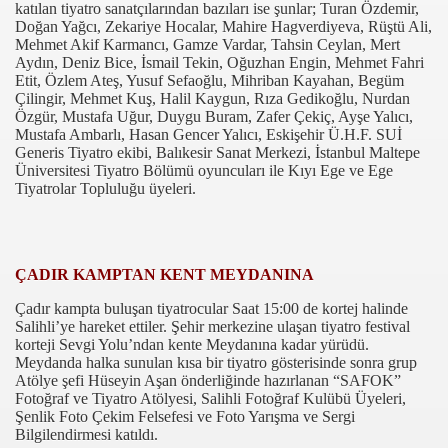
katılan tiyatro sanatçılarından bazıları ise şunlar; Turan Özdemir,
Doğan Yağcı, Zekariye Hocalar, Mahire Hagverdiyeva, Rüştü Ali,
Mehmet Akif Karmancı, Gamze Vardar, Tahsin Ceylan,
M
ert
Aydın, Deniz Bice, İsmail Tekin, Oğuzhan Engin, Mehmet Fahri
Etit, Özlem Ateş, Yusuf Sefaoğlu,
Mihriban Kayahan, Begüm
Çilingir, Mehmet Kuş, Halil Kaygun, Rıza Gedikoğlu, Nurdan
Özgür, Mustafa Uğur, Duygu Buram, Zafer Çekiç, Ayşe Yalıcı,
Mustafa Ambarlı, Hasan Gencer Yalıcı, Eskişehir Ü.H.F. SUİ
Generis Tiyatro ekibi, Balıkesir Sanat Merkezi, İstanbul Maltepe
Üniversitesi Tiyatro Bölümü oyuncuları ile Kıyı Ege ve Ege
Tiyatrolar Topluluğu üyeleri.
com
200
ÇADIR KAMPTAN KENT MEYDANINA
41
Çadır kampta buluşan tiyatrocular Saat 15:00 de kortej halinde
Salihli’ye hareket ettiler. Şehir merkezine ulaşan tiyatro festival
14 ... 2304-2494
korteji Sevgi Yolu’ndan kente Meydanına kadar yürüdü.
Meydanda halka sunulan kısa bir tiyatro gösterisinde sonra grup
22
Atölye şefi Hüseyin Aşan önderliğinde hazırlanan “SAFOK”
Fotoğraf ve Tiyatro Atölyesi, Salihli Fotoğraf Kulübü Üyeleri,
Şenlik Foto Çekim Felsefesi ve Foto Yarışma ve Sergi
642
Bilgilendirmesi katıldı.