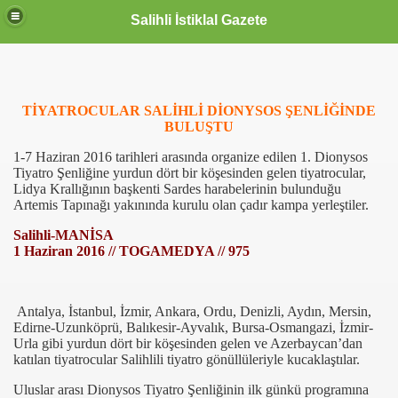
Salihli İstiklal Gazete
TİYATROCULAR SALİHLİ DİONYSOS ŞENLİĞİNDE
BULUŞTU
1-7 Haziran 2016 tarihleri arasında organize edilen 1. Dionysos
Tiyatro Şenliğine yurdun dört bir köşesinden gelen tiyatrocular,
Lidya Krallığının başkenti Sardes harabelerinin bulunduğu
Artemis Tapınağı yakınında kurulu olan çadır kampa yerleştiler.
Salihli-MANİSA
1 Haziran 2016 // TOGAMEDYA // 975
Antalya, İstanbul, İzmir, Ankara, Ordu, Denizli, Aydın, Mersin,
Edirne-Uzunköprü, Balıkesir-Ayvalık, Bursa-Osmangazi, İzmir-
Urla gibi yurdun dört bir köşesinden gelen ve Azerbaycan’dan
katılan tiyatrocular Salihlili tiyatro gönüllüleriyle kucaklaştılar.
Uluslar arası Dionysos Tiyatro Şenliğinin ilk günkü programına
OLLANDA