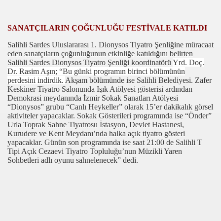
00
SANATÇILARIN ÇOĞUNLUĞU FESTİVALE KATILDI
01
Salihli Sardes Uluslararası 1. Dionysos Tiyatro Şenliğine müracaat
ILARI
eden sanatçıların çoğunluğunun etkinliğe katıldığını belirten
Salihli Sardes Dionysos Tiyatro Şenliği koordinatörü
Yrd. Doç.
Dr. Rasim Aşın; “Bu günki programın birinci bölümünün
perdesini indirdik.
Akşam bölümünde ise Salihli Belediyesi. Zafer
Keskiner Tiyatro Salonunda Işık Atölyesi gösterisi ardından
LÇİLERİNDEN
Demokrasi meydanında İzmir Sokak Sanatları Atölyesi
“Dionysos” grubu “Canlı Heykeller” olarak 15’er dakikalık görsel
U’NDA PASAPORT YENİLENMESİ
aktiviteler yapacaklar. Sokak Gösterileri programında ise “Önder”
Urla Toprak Sahne Tiyatrosu İstasyon, Devlet Hastanesi,
EKLEŞTİRDİ
Kurudere ve Kent Meydanı’nda halka açık tiyatro gösteri
yapacaklar. Günün son programında ise saat 21:00 de Salihli T
Tipi Açık Cezaevi Tiyatro Topluluğu’nun Müzikli Yaren
ORU GELDİ
Sohbetleri adlı oyunu sahnelenecek” dedi.
ANiK ZEYTiNYAGI
AM BAŞKONSOLOSUNU ZİYARET ETTİ