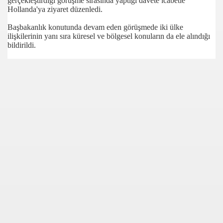
gerçekleştirdiği görüşme sırasında yaptığı davete icabetle
Hollanda'ya ziyaret düzenledi.
Başbakanlık konutunda devam eden görüşmede iki ülke
ilişkilerinin yanı sıra küresel ve bölgesel konuların da ele alındığı
bildirildi.
com
200
41
14 ... 2304-2494
22
642