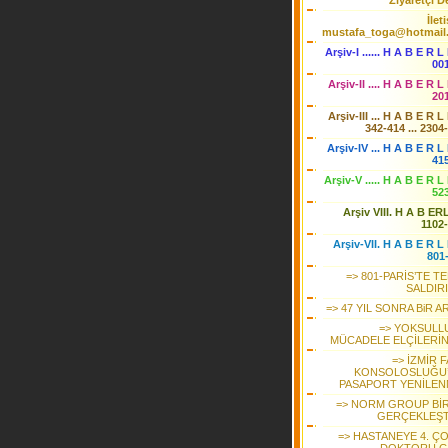
Ziyaretçi De
İlet
mustafa_toga@hotmail
Arşiv-I ...... H A B E R L
00
Arşiv-II .... H A B E R L
20
Arşiv-III ... H A B E R L
342-414 ... 2304
Arşiv-IV ... H A B E R L 
41
Arşiv-V ..... H A B E R L
52
Arşiv VIII. H A B ER
1102
Arşiv-VII. H A B E R L 
801
=> 801-PARİS’TE T
SALDIRI
=> 47 YIL SONRA BiR 
=> YOKSULL
MÜCADELE ELÇİLERİ
=> İZMİR 
KONSOLOSLUĞU
PASAPORT YENİLEN
=> NORM GROUP BİR 
GERÇEKLEŞT
=> HASTANEYE 4. Ç