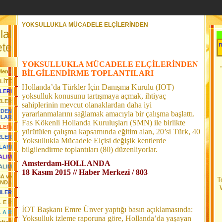
YOKSULLUKLA MÜCADELE ELÇİLERİNDEN
lal
Her Gün Yeni 
te
YOKSULLUKLA MÜCADELE ELÇİLERİNDEN
Menü
BİLGİLENDİRME TOPLANTILARI
LİTE
Hollanda’da Türkler İçin Danışma Kurulu (IOT)
LERi
yoksulluk konusunu tartışmaya açmak, ihtiyaç
ELER
sahiplerinin mevcut olanaklardan daha iyi
RDEN
yararlanmalarını sağlamak amacıyla bir çalışma başlattı.
JLAR
Fas Kökenli Hollanda Kuruluşları (SMN) ile birlikte
LERi
yürütülen çalışma kapsamında eğitim alan, 20’si Türk, 40
RLER
Yoksullukla Mücadele Elçisi değişik kentlerde
LARI
bilgilendirme toplantıları (80) düzenliyorlar.
YALIM
Amsterdam-HOLLANDA
ALIM
18 Kasım 2015 // Haber Merkezi / 803
SA ve
T
ANDA
iLER
L E R
İOT Başkanı Emre Ünver yaptığı basın açıklamasında:
L A R
Yoksulluk izleme raporuna göre, Hollanda’da yaşayan