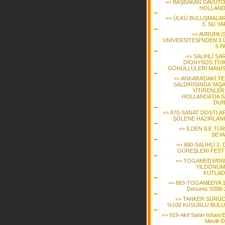
=> BAŞBAKAN DAVUT
HOLLAND
=> ÜLKÜ BULUŞMALAR
3. SÜ YA
=> AVRUPA İ
ÜNİVERSİTESİ’NDEN 3 
5 P
=> SALİHLİ SA
DİONYSOS TİY
GÖNÜLLÜLERİ MANİS
=> ANKARA’DAKİ T
SALDIRISINDA YAŞA
YİTİRENLER
HOLLANDA'DA S
DU
=> 870-SANAT DOSTLAR
ŞÖLENE HAZIRLAN
=> İLDEN İLE TÜ
SEYA
=> 880-SALİHLİ 2.
GÜREŞLERİ FESTİ
=> TOGAMEDYA’NIN
YILDÖNÜ
KUTLAD
=> 883-TOGAMEDYA 15
Dönümü '2006-
=> TANKER SÜRÜ
%100 KUSURLU BUL
=> 919-Akif Sahin Ishani E
Mevlit O