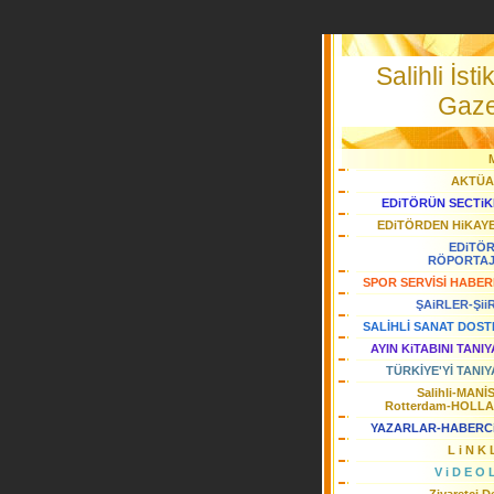
Salihli İstik
Gaze
AKTÜA
EDiTÖRÜN SECTiK
EDiTÖRDEN HiKAY
EDiTÖ
RÖPORTA
SPOR SERVİSİ HABER
ŞAiRLER-Şii
SALİHLİ SANAT DOST
AYIN KiTABINI TANI
TÜRKİYE'Yİ TANIY
Salihli-MANİ
Rotterdam-HOLL
YAZARLAR-HABERC
L i N K 
V i D E O 