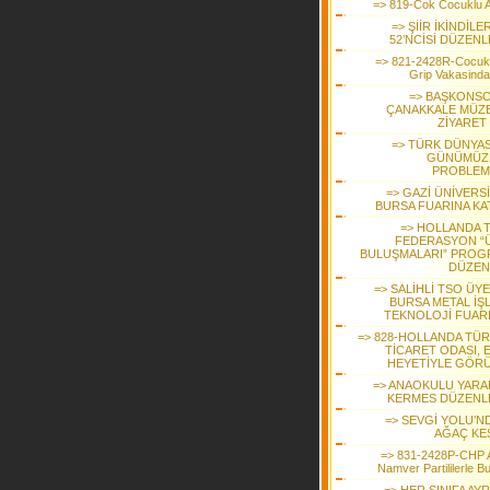
=> 819-Cok Cocuklu Ai
=> ŞİİR İKİNDİLE
52’NCİSİ DÜZENL
=> 821-2428R-Cocuk
Grip Vakasinda 
=> BAŞKONS
ÇANAKKALE MÜZE
ZİYARET 
=> TÜRK DÜNYAS
GÜNÜMÜZ
PROBLEM
=> GAZİ ÜNİVERS
BURSA FUARINA KAT
=> HOLLANDA 
FEDERASYON “
BULUŞMALARI” PROG
DÜZEN
=> SALİHLİ TSO ÜY
BURSA METAL İŞ
TEKNOLOJİ FUAR
=> 828-HOLLANDA TÜR
TİCARET ODASI, 
HEYETİYLE GÖR
=> ANAOKULU YARA
KERMES DÜZENL
=> SEVGİ YOLU’ND
AĞAÇ KES
=> 831-2428P-CHP 
Namver Partililerle B