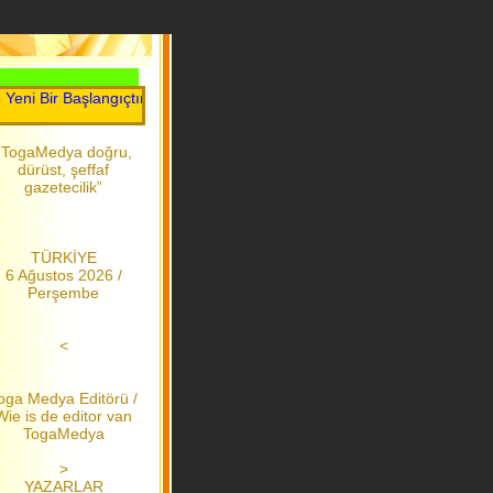
Bir Başlangıçtır.....Toga Medya.....2006 dan bu yana
“TogaMedya doğru,
dürüst, şeffaf
gazetecilik”
TÜRKİYE
6 Ağustos 2026 /
Perşembe
<
oga Medya Editörü /
Wie is de editor van
TogaMedya
>
YAZARLAR