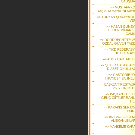
ÇALIŞMA
=> MUSTAFA KO
YAŞINDA HAYATINI KAY
=> TÜRKAN ŞORAY’A Ö
VER
=> HASAN GÜNEY 
LEIDEN MİMAR S
CAMİİ
=> DORDRECHT’TE V
ÖZDAL GÜVEN TAZE
=> TiKD FEDERAS
IOT’DEN AY
=> AHOY’DA KİTAP 
=> ŞEKER HASTALARI 
DİABET OKULU AÇ
=> GASTORIE “
HİKAYESİ” SAHNEL
=> BAŞKENT RESTAU
25. YILINI KU
=> BAŞKAN TOLLU
GENÇ ÇİFTLERE ANL
HE
=> KARAKIŞ SERTAV
ESİR
=> 860-VAZ GEÇEM
ALIŞKANLIKLAR
=> MAHKEME KARA
VE