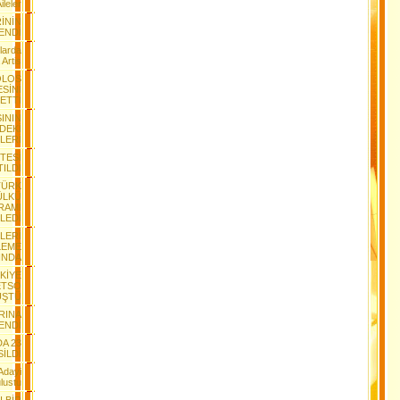
leler
RİNİN
ENDİ
larda
Artis
OLOS
SİNİ
ETTİ
ININ
DEKİ
LERİ
İTESİ
ILDI
TÜRK
ÜLKÜ
RAMI
LEDİ
ELERİ
LEME
INDA
KİYE
ETSO
ÜŞTÜ
RINA
ENDİ
A 23
İLDİ
Adayi
ulustu