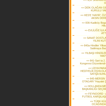
=> HER SINIFA AYR
O
=> DEİK OLAĞAN G
KURULU YAP
=> HES’E ‘HAYIR’; 
AKSIN DER
=> 836-Kadiköy Boga
Hik
=> EVLİLİĞE İLK 
ATT
=> SANAT DOSTLAR
YILINI KU
=> 840a-Hindiler Yilbas
Satilmaya Bas
=> YILBAŞI HİNDİLE
YAKI
=> 841-Sart ta 2.
Kongeresi Düzenlendi
=> LİDYA PAR
HEDİYELİK EŞYA OL
SATIŞA SUN
=> 845-MERSİN
OTAGARI “Hayalet Ş
=> HOLLANDA ME
BAŞKANLIĞI SEÇİM
=> FEYNOORD - 
FUTBOL KARŞILAŞ
=> TÜRK KÜ
OCAĞINDA