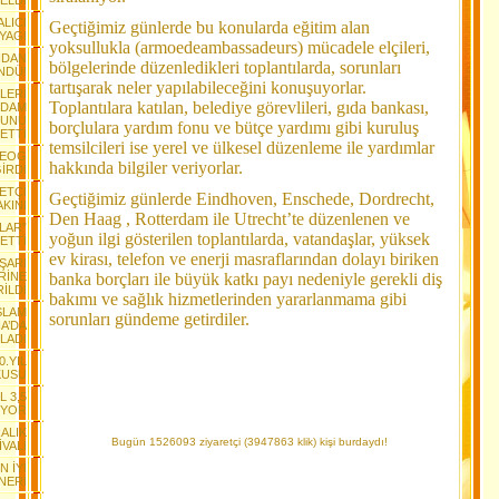
ELDİ
ALICI
Geçtiğimiz günlerde bu konularda eğitim alan
YAGI
yoksullukla (armoedeambassadeurs) mücadele elçileri,
NDAN
bölgelerinde düzenledikleri toplantılarda, sorunları
NDÜ!
tartışarak neler yapılabileceğini konuşuyorlar.
LERİ
Toplantılara katılan, belediye görevlileri, gıda bankası,
RDAM
SUNU
borçlulara yardım fonu ve bütçe yardımı gibi kuruluş
ETTİ
temsilcileri ise yerel ve ülkesel düzenleme ile yardımlar
TEOG
hakkında bilgiler veriyorlar.
GİRDİ
ETÇİ
Geçtiğimiz günlerde Eindhoven, Enschede, Dordrecht,
AKINI
Den Haag , Rotterdam ile Utrecht’te düzenlenen ve
LAR”
yoğun ilgi gösterilen toplantılarda, vatandaşlar, yüksek
ETTİ
ev kirası, telefon ve enerji masraflarından dolayı biriken
AŞARI
RİNE
banka borçları ile büyük katkı payı nedeniyle gerekli diş
İLDİ
bakımı ve sağlık hizmetlerinden yararlanmama gibi
SLAM
sorunları gündeme getirdiler.
A’DA
LADI
0.YIL
KUSU
L 3,5
İYOR
ALIK
Bugün 1526093 ziyaretçi (3947863 klik) kişi burdaydı!
VALİ
N İYİ
NERİ