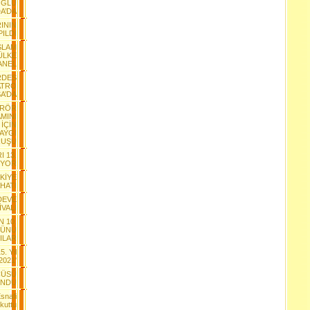
OĞLU
A’DA
ININ
PILDI
SLAM
ÜLKE
ANEL
RDES
ATRO
A’DA
ERÖR
MINI
 İÇİN
AYGI
RUŞU
I 13.
IYOR
RKİYE
HATI
 DEVE
VALİ
 10.
MÜNÜ
ILAR
. Yil
2021'
CÜSÜ
UNDU
snafi
kuttu