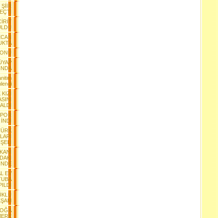
 ŞİİR
EÇTİ
CİRİT
ULDU
ECAN
UKTA
YONU
ÜYAP
INDA
nitim
lendi
 KIZI
SINI
ALDI
SPOR
İNDİ
TÜRK
LARI
ŞELİ
KANI
DAKİ
İNDE
L EV
TUBA
PILDI
YÜKLÜ
KŞAM
DOĞA
MERE