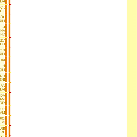
LARI
Ç 56
BETTİ
DÜLÜ
İLDİ
İÇİN
İNAN
’NDE
EDAT
LEDİ
YONU
RILDI
FUARI
İÇİN
ILDI
ONUN
ENDİ
RANT
TLADI
’DAN
AMLI
DİYE
UL’U
 ALDI
EDİK
IMIZ
RINI
RDİ!