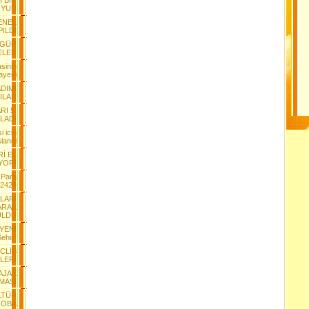
I BİR
YUN
ENEL
ILDI
ÖZGÜR
ELER
sinin
ayesi
ADIMI
ILAR
I 5.
TLADI
i icin
landi
Rİ EL
YOR!
 Para
-2424
ALARI
ARAK
ULDU
 YENİ
ehir”
CLİS
LERİ
AJAX
MASI
LTÜR
 OBA