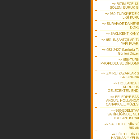
=> BİZİM ECE 13.
ŞÖLENİ BURUK G
=> 930-TÜRKİYE’DE 
LİGİ KUR
=> SURVİVOR’DA HEY
DOR
=> SAKLIKENT KAN
=> 951-İNŞAATÇILAR T
YAPI FUAR
=> 953-2427-Sanliurfa Ta
Günleri Düzen
=> 956-TÜRK
PROPEDEUSE DİPLOMA
=> İZMİRLİ YAZARLAR 
SALONUNA 
=> HOLLANDA 
KURULUŞ
GELECEKTEN ENDİ
=> BELEDİYE BAŞ
AKGÜN, HOLLANDA’
ÇANAKKALE MÜZES
=> 960-EDELSTAA
SAHİPLİĞİNDE, NE
TOPLANTISI YA
=> SALİHLİ’DE ŞİİR 
BİR A
=> EĞE’DE BİR 
HARİKASI “ YELİ