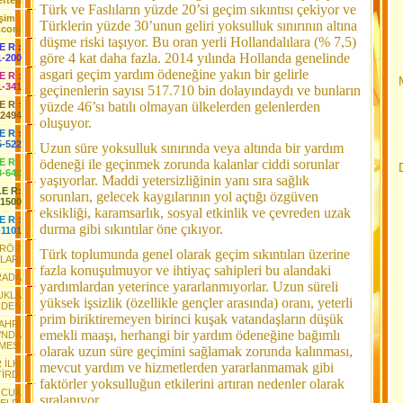
fteri
Türk ve Faslıların yüzde 20’si geçim sıkıntısı çekiyor ve
işim :
Türklerin yüzde 30’unun geliri yoksulluk sınırının altına
.com
düşme riski taşıyor. Bu oran yerli Hollandalılara (% 7,5)
 E R :
göre 4 kat daha fazla. 2014 yılında Hollanda genelinde
1-200
asgari geçim yardım ödeneğine yakın bir gelirle
 E R :
1-341
geçinenlerin sayısı 517.710 bin dolayındaydı ve bunların
 E R :
yüzde 46’sı batılı olmayan ülkelerden gelenlerden
-2494
oluşuyor.
E R :
5-522
Uzun süre yoksulluk sınırında veya altında bir yardım
 E R :
ödeneği ile geçinmek zorunda kalanlar ciddi sorunlar
3-642
yaşıyorlar. Maddi yetersizliğinin yanı sıra sağlık
LE R:
sorunları, gelecek kaygılarının yol açtığı özgüven
-1500
eksikliği, karamsarlık, sosyal etkinlik ve çevreden uzak
E R :
durma gibi sıkıntılar öne çıkıyor.
-1101
ERÖR
Türk toplumunda genel olarak geçim sıkıntıları üzerine
LARI
fazla konuşulmuyor ve ihtiyaç sahipleri bu alandaki
ARADA
yardımlardan yeterince yararlanmıyorlar. Uzun süreli
UKLA
yüksek işsizlik (özellikle gençler arasında) oranı, yeterli
NDEN
prim biriktiremeyen birinci kuşak vatandaşların düşük
FAHRİ
emekli maaşı, herhangi bir yardım ödeneğine bağımlı
’NDA
MESİ
olarak uzun süre geçimini sağlamak zorunda kalınması,
İLKİ
mevcut yardım ve hizmetlerden yararlanmamak gibi
İRDİ
faktörler yoksulluğun etkilerini artıran nedenler olarak
OCUK
sıralanıyor.