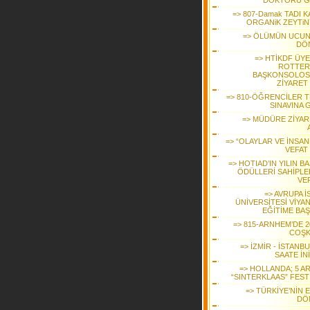
DOKTORU G
=> 807-Damak TADI K
ORGANiK ZEYTiN
=> ÖLÜMÜN UCU
DÖ
=> HTİKDF ÜYE
ROTTE
BAŞKONSOLO
ZİYARET 
=> 810-ÖĞRENCİLER 
SINAVINA 
=> MÜDÜRE ZİYAR
=> “OLAYLAR VE İNSAN
VEFAT 
=> HOTIAD’IN YILIN B
ÖDÜLLERİ SAHİPLE
VER
=> AVRUPA İ
ÜNİVERSİTESİ VİYAN
EĞİTİME BAŞ
=> 815-ARNHEM’DE 2
COŞ
=> İZMİR - İSTANBU
SAATE İN
=> HOLLANDA; 5 AR
“SINTERKLAAS” FESTİ
=> TÜRKİYE’NİN E
DÖ