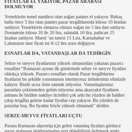
FİYATLAR EL YAKIYOR, PAZAR ARABASI
DOLMUYOR
Yemeklerin temel maddesi olan soğan patates el yakıyor. Birkaç
hafta önce 5 lira olan patates pazar tezgâhlarında kilosu 10 liradan
satılıyor. Yemeklerin olmazsa olmazı soğan ise 5 lira dan satılıyor.
Domatesin kilosu 18 ile 20 lira, salatalık 10 lira, patlıcan 25
liradan satılıyor. Marul ’un
tanesi 15 Lira, Karnabahar ve
Lahananın tane fiyatı ise 8-12 lira arası değişiyor.
ESNAFLAR DA, VATANDAŞLAR DA TEDİRGİN
com
Sebze ve meyve fiyatlarının yüksek olmasından yakınan pazarcı
esnafları “Ramazan ayının ilk günlerinde sebze ve meyve fiyatları
oldukça yüksek. Pazarcı esnafları olarak Pazar tezgâhlarına
200
fiyatların bu şekilde yansımasını istemiyoruz ürünlerimiz elimizde
kalıyor. Bizde ucuz ürün satmak istiyoruz. Vatandaşlarımız
41
pazarlara çekinmeden gelsin istiyoruz ama akaryakıt fiyatların
artması ile birlikte nakliye ücretleri çok arttı bu yüzden de halden
14 ... 2304-2494
çıkıp tezgâha gelene kadar fiyatlar cep yakıyor. Bu yüzden de
pazarlar boş. Bu fiyatlar böyle yüksek olmamalı” dediler.
I BASINA TANITILDI
SEBZE-MEYVE FİYATLARI UÇTU
LANDA KRALİYET NİŞANI” TAKILDI
Pazara Ramazan alışverişi için gelen vatandaş fiyatları görünce
pazar arabasını dolduramadan geri döndüğünü belirterek tepki