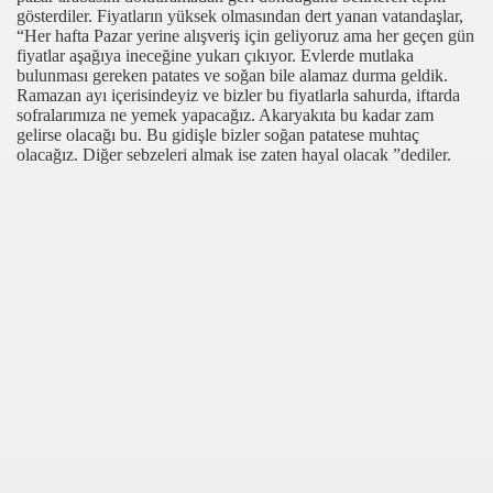
gösterdiler. Fiyatların yüksek olmasından dert yanan vatandaşlar,
TRAMVAY’DA KUŞ UÇURTMUYOR
“Her hafta Pazar yerine alışveriş için geliyoruz ama her geçen gün
fiyatlar aşağıya ineceğine yukarı çıkıyor. Evlerde mutlaka
DÜR GÜLDÜR GELiYORUZ
bulunması gereken patates ve soğan bile alamaz durma geldik.
Ramazan ayı içerisindeyiz ve bizler bu fiyatlarla sahurda, iftarda
LERİNİN ALTIN YILLARI
sofralarımıza ne yemek yapacağız. Akaryakıta bu kadar zam
gelirse olacağı bu. Bu gidişle bizler soğan patatese muhtaç
olacağız. Diğer sebzeleri almak ise zaten hayal olacak ”dediler.
ÖĞRETMENLİK DÖNEMİ
TEKSTİL
NLİK YILLARI
weede Kamer
DA MİLLET MECLİSİ ZİYARETLERİ
NIZA ENGEL DEGiLDiR
 KUTLAR
 ASKER