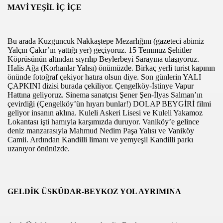
MAVİ YEŞİL İÇ İÇE
ŞINDA ANILDI
UTFAĞINI TANITTI
Bu arada Kuzguncuk Nakkaştepe Mezarlığını (gazeteci abimiz
Yalçın Çakır’ın yattığı yer) geçiyoruz.
15 Temmuz Şehitler
DA BİR DİZİ ZİYARET
Köprüsünün altından sıyrılıp Beylerbeyi Sarayına ulaşıyoruz.
Halis Ağa (Korhanlar Yalısı) önümüzde. Birkaç yerli turist kapının
önünde fotoğraf çekiyor hatıra olsun diye. Son günlerin YALI
veris Merkezi
ÇAPKINI dizisi burada çekiliyor. Çengelköy-İstinye Vapur
Hattına geliyoruz. Sinema sanatçısı Şener Şen-İlyas Salman’ın
de Cübbe Giydi
çevirdiği (Çengelköy’ün hıyarı bunlar!) DOLAP BEYGİRİ filmi
geliyor insanın aklına. Kuleli Askeri Lisesi ve Kuleli Yakamoz
Lokantası işti hamıyla karşımızda duruyor. Vaniköy’e gelince
 BAYRAMI
deniz manzarasıyla Mahmud Nedim Paşa Yalısı ve Vaniköy
Camii. Ardından Kandilli limanı ve yemyeşil Kandilli parkı
lü Bir Türkün
uzanıyor önünüzde.
iriyor
 Zeytin Son Yolculuguna Ugurlandi
GELDİK ÜSKÜDAR-BEYKOZ YOL AYRIMINA
RNUVASI