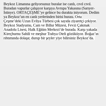
Beykoz Limanına geliyorsunuz buralar ise canlı, cıvıl cıvıl.
SULTANINI BULDU
Buradan vapurlar çalışıyor karşıya Avrupa Yakasına (Sarıyer-
İstinye). ORTAÇEŞME’ye gelince bu durakta iniyorum. Dedim
GÜNÜNDE MUHTEŞEM GALA
ya Beykoz’un en canlı yerlerinden birisi burası.
Orta
Çeşme’deki Uzun Evliya Türbesi çok sayıda ziyaretçi çekiyor.
Beykoz Stadyumu, Cam ve Billur Müzesi, Fevzi Çakmak
18. Cİ KONGRESİ YAPILDI
Anadolu Lisesi, Halk Eğitim Merkezi’de burada. Karşı yakada
Kireçburnu Sahili ve meşhur Trabya Oteli gözüküyor. Boğaz’ın
 PERİŞAN
rıhtımında dolaşır, durup bir şeyler yiye bilirsiniz Beykoz’da.
"GELİN VERDİ!”
 iSTASYONU ACTI
ndan Biri
HOLLANDA’DA “ÖZGÜR FİKİRLERLE” KUTLANDI
 HATİP LİSESİ “PEDAL” PROJESİNİN ÜÇÜNCÜSÜNÜ İTAL
Z OYNANDI !