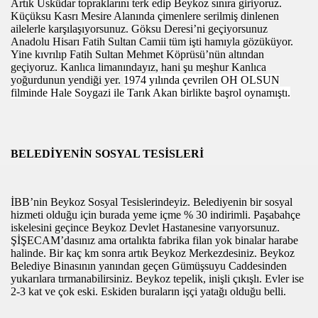
Artık Üsküdar topraklarını terk edip Beykoz sınıra giriyoruz.
E ÜLKE
Küçüksu Kasrı Mesire Alanında çimenlere serilmiş dinlenen
ailelerle karşılaşıyorsunuz. Göksu Deresi’ni geçiyorsunuz
MPİYONU
Anadolu Hisarı Fatih Sultan Camii tüm işti hamıyla gözüküyor.
Yine kıvrılıp Fatih Sultan Mehmet Köprüsü’nün altından
’A TEŞEKKÜR ZİYARETİ
geçiyoruz. Kanlıca limanındayız, hani şu meşhur Kanlıca
yoğurdunun yendiği yer.
1974 yılında çevrilen OH OLSUN
filminde
Hale Soygazi
ile Tarık Akan birlikte başrol oynamıştı.
RİNİN RESMİ AÇILIŞI YAPILDI
akinasi Gibi Hizli
BELEDİYENİN SOSYAL TESİSLERİ
GEZİSİ
URAN KURSUNU BİTİRDİ
İBB’nin Beykoz Sosyal Tesislerindeyiz. Belediyenin bir sosyal
hizmeti olduğu için burada yeme içme % 30 indirimli. Paşabahçe
rdürüyor
iskelesini geçince Beykoz Devlet Hastanesine varıyorsunuz.
ŞİŞECAM’dasınız ama ortalıkta fabrika filan yok binalar harabe
SİNE DÖNDÜ!
halinde. Bir kaç km sonra artık Beykoz Merkezdesiniz. Beykoz
Belediye Binasının yanından geçen Gümüşsuyu Caddesinden
n Salihli Bag Bozumunda
yukarılara tırmanabilirsiniz. Beykoz tepelik, inişli çıkışlı. Evler ise
2-3 kat ve çok eski. Eskiden buraların işçi yatağı olduğu belli.
L SERGİSİNİ AÇTI