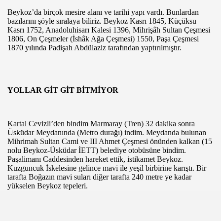
00
Beykoz’da birçok mesire alanı ve tarihi yapı vardı. Bunlardan
bazılarını şöyle sıralaya biliriz. Beykoz Kasrı 1845, Küçüksu
01
Kasrı 1752, Anadoluhisarı Kalesi 1396, Mihrişâh Sultan Çeşmesi
1806, On Çeşmeler (İshâk Ağa Çeşmesi) 1550, Paşa Çeşmesi
1870 yılında Padişah Abdülaziz tarafından yaptırılmıştır.
00
İ ÖĞRENCİLERİ TÜRKİYE FİNALINDA
YOLLAR GİT GİT BİTMİYOR
 ANI FOTOĞRAFI HEDİYE EDİLDİ
DERNEĞİ “KÖY OKULLARI” PROJESİ
Kartal Cevizli’den bindim Marmaray (Tren) 32 dakika sonra
Üsküdar Meydanında (Metro durağı) indim. Meydanda bulunan
İMDİ
Mihrimah Sultan Cami ve III Ahmet Çeşmesi önünden kalkan (15
nolu Beykoz-Üsküdar İETT) belediye otobüsüne bindim.
R FEDERASYONU BAŞKONSOLOSU ZİYARET ETTİ
Paşalimanı Caddesinden hareket ettik, istikamet Beykoz.
Kuzguncuk İskelesine gelince mavi ile yeşil birbirine karıştı. Bir
ARALARINI SARDI
tarafta
Boğazın mavi suları diğer tarafta 240 metre ye kadar
yükselen Beykoz tepeleri.
R GÜNÜ HEDİYESİ
Incisi Beykoz