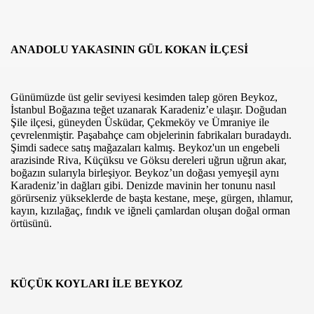
ANADOLU YAKASININ GÜL KOKAN İLÇESİ
Günümüzde üst gelir seviyesi kesimden talep gören Beykoz,
İstanbul Boğazına teğet uzanarak Karadeniz’e ulaşır. Doğudan
Şile ilçesi, güneyden Üsküdar, Çekmeköy ve Ümraniye ile
çevrelenmiştir. Paşabahçe cam objelerinin fabrikaları buradaydı.
com
Şimdi sadece satış mağazaları kalmış. Beykoz'un
un engebeli
arazisinde Riva, Küçüksu ve Göksu dereleri uğrun uğrun akar,
boğazın sularıyla birleşiyor. Beykoz’un doğası yemyeşil aynı
200
Karadeniz’in dağları gibi. Denizde mavinin her tonunu nasıl
görürseniz yükseklerde de başta kestane, meşe, gürgen, ıhlamur,
41
kayın, kızılağaç, fındık ve iğneli çamlardan oluşan doğal orman
örtüsünü.
14 ... 2304-2494
22
KÜÇÜK KOYLARI İLE BEYKOZ
642