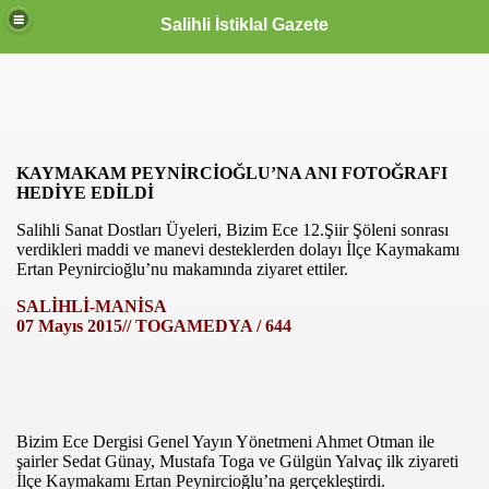
Salihli İstiklal Gazete
KAYMAKAM PEYNİRCİOĞLU’NA ANI FOTOĞRAFI
HEDİYE EDİLDİ
Salihli Sanat Dostları Üyeleri, Bizim Ece 12.Şiir Şöleni sonrası
verdikleri maddi ve manevi desteklerden dolayı İlçe Kaymakamı
Ertan Peynircioğlu’nu makamında ziyaret ettiler.
SALİHLİ-MANİSA
07 Mayıs 2015// TOGAMEDYA / 644
Bizim Ece Dergisi Genel Yayın Yönetmeni Ahmet Otman ile
şairler Sedat Günay, Mustafa Toga ve Gülgün Yalvaç ilk ziyareti
İlçe Kaymakamı Ertan Peynircioğlu’na gerçekleştirdi.
OLLANDA