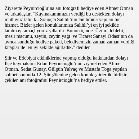
Ziyarette Peynircioğlu’na anı fotoğrafı hediye eden Ahmet Otman
ve arkadaşları “Kaymakamımızın verdiği bu destekten dolayı
mutluyuz tabii ki. Sonuçta Salihli’nin tanıtımına yapılan bir
hizmet. Bizler gelen konuklarımıza Salihli’yi en iyi şekilde
tanıtmayı amaçlıyoruz yıllardır. Bunun içinde Üzüm, leblebi,
mesir macunu, zeytin, zeytin yağı ve Ticaret Sanayi Odası’nın da
ayrıca sunduğu hediye paketi, belediyemizin zaman zaman verdiği
kitaplar ile en iyi şekilde ağırladık.” dediler.
Şiir ve Edebiyat etkiniklerine yapmış olduğu katkılardan dolayı
İlçe kaymakamı Ertan Peyrincioğlu’nun ziyaret eden Ahmet
com
Otman, Sedat Günay, Gülgün Yalvaç ve Mustafa Toga yapılan
sohbet sonunda 12. Şiir şölenine gelen konuk şairler ile birlikte
200
çekilen anı fotoğrafını Peynircioğlu’na hediye ettiler.
41
14 ... 2304-2494
22
642