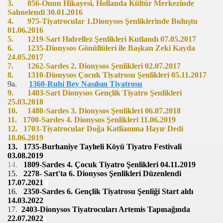
3. 856-Onun Hikayesi, Hollanda Kültür Merkezinde
00
Sahnelendi 30.01.2016
4.
975-Tiyatrocular 1.Dionysos Şenliklerinde Buluştu
01
01.06.2016
5.
1219-Sart Hıdrellez Şenlikleri Kutlandı 07.05.2017
6.
1235-Dionysos Gönüllüleri ile Başkan Zeki Kayda
00
24.05.2017
7.
1262-Sardes 2. Dionysos Şenlikleri 02.07.2017
İ ÖĞRENCİLERİ TÜRKİYE FİNALINDA
8.
1310-Dionysos Çocuk Tiyatrosu Şenlikleri 05.11.2017
9a.
1360-Ruhi Bey Nasılsın Tiyatrosu
 ANI FOTOĞRAFI HEDİYE EDİLDİ
9.
1403-Sart Dionysos Gençlik Tiyatro Şenlikleri
25.03.2018
10.
1480-Sardes 3. Dionysos Şenlikleri 06.07.2018
DERNEĞİ “KÖY OKULLARI” PROJESİ
11.
1700-Sardes 4. Dionysos Şenlikleri 11.06.2019
12.
1703-Tiyatrocular Doğa Katliamına Hayır Dedi
İMDİ
18.06.2019
13.
1735-Burhaniye Taylıeli Köyü Tiyatro Festivali
R FEDERASYONU BAŞKONSOLOSU ZİYARET ETTİ
03.08.2019
14.
1809-Sardes 4. Çocuk Tiyatro Şenlikleri 04.11.2019
15.
2278- Sart'ta 6. Dionysos Şenlikleri Düzenlendi
ARALARINI SARDI
17.07.2021
16.
2350-
Sardes 6. Gençlik Tiyatrosu Şenliği Start aldı
R GÜNÜ HEDİYESİ
14.03.2022
17.
2403-Dionysos Tiyatrocuları Artemis Tapınağında
22.07.2022
Incisi Beykoz