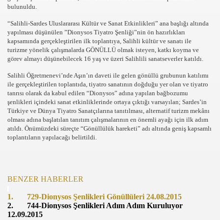
bulunuldu.
“Salihli-Sardes Uluslararası Kültür ve Sanat Etkinlikleri” ana başlığı altında
yapılması düşünülen ”Dionysos Tiyatro Şenliği”nin ön hazırlıkları
kapsamında gerçekleştirilen ilk toplantıya, Salihli kültür ve sanatı ile
turizme yönelik çalışmalarda GÖNÜLLÜ olmak isteyen, katkı koyma ve
görev almayı düşünebilecek 16 yaş ve üzeri Salihlili sanatseverler katıldı.
Salihli Öğretmenevi’nde Aşın’ın daveti ile gelen gönüllü grubunun katılımı
ile gerçekleştirilen toplantıda, tiyatro sanatının doğduğu yer olan ve tiyatro
tanrısı olarak da kabul edilen “Dionysos” adına yapılan bağbozumu
şenlikleri içindeki sanat etkinliklerinde ortaya çıktığı varsayılan; Sardes’in
com
Türkiye ve Dünya Tiyatro Sanatçılarına tanıtılması, alternatif turizm mekânı
olması adına başlatılan tanıtım çalışmalarının en önemli ayağı için ilk adım
200
atıldı. Önümüzdeki süreçte “Gönüllülük hareketi” adı altında geniş kapsamlı
toplantıların yapılacağı belirtildi.
41
14 ... 2304-2494
BENZER HABERLER
22
1.
729-Dionysos Şenlikleri Gönüllüleri 24.08.2015
2.
744-Dionysos Şenlikleri Adım Adım Kuruluyor
642
12.09.2015