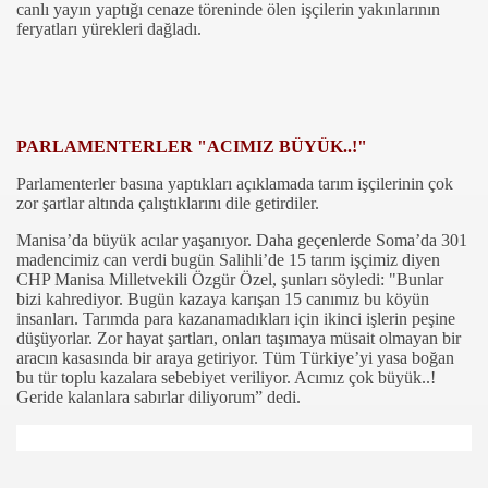
canlı yayın yaptığı cenaze töreninde ölen işçilerin yakınlarının
feryatları yürekleri dağladı.
PARLAMENTERLER "ACIMIZ BÜYÜK..!"
Parlamenterler basına yaptıkları açıklamada tarım işçilerinin çok
zor şartlar altında çalıştıklarını dile getirdiler.
com
Manisa’da büyük acılar yaşanıyor. Daha geçenlerde Soma’da 301
madencimiz can verdi bugün Salihli’de 15 tarım işçimiz diyen
200
CHP Manisa Milletvekili Özgür Özel, şunları söyledi: "Bunlar
bizi kahrediyor. Bugün kazaya karışan 15 canımız bu köyün
insanları. Tarımda para kazanamadıkları için ikinci işlerin peşine
41
düşüyorlar. Zor hayat şartları, onları taşımaya müsait olmayan bir
aracın kasasında bir araya getiriyor. Tüm Türkiye’yi yasa boğan
14 ... 2304-2494
bu tür toplu kazalara sebebiyet veriliyor. Acımız çok büyük..!
Geride kalanlara sabırlar diliyorum” dedi.
22
642