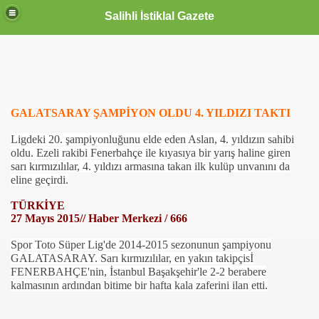
Salihli İstiklal Gazete
GALATSARAY ŞAMPİYON OLDU 4. YILDIZI TAKTI
Ligdeki 20. şampiyonluğunu elde eden Aslan, 4. yıldızın sahibi
oldu. Ezeli rakibi Fenerbahçe ile kıyasıya bir yarış haline giren
sarı kırmızılılar, 4. yıldızı armasına takan ilk kulüp unvanını da
eline geçirdi.
TÜRKİYE
27 Mayıs 2015// Haber Merkezi / 666
Spor Toto Süper Lig'de 2014-2015 sezonunun şampiyonu
GALATASARAY.
Sarı kırmızılılar, en yakın takipçisİ
FENERBAHÇE'nin
, İstanbul Başakşehir'le 2-2 berabere
kalmasının ardından bitime bir hafta kala zaferini ilan etti.
OLLANDA