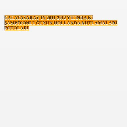
GALATASARAY'IN 2011-2012 YILINDA Kİ
ŞAMPİYONLUĞUNUN HOLLANDA KUTLAMALARI
FOTOLARI
com
200
41
14 ... 2304-2494
22
642