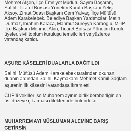
Mehmet Alşen, İlçe Emniyet Müdürü Sayım Başaran,
Salihli Ticaret Borsası Yönetim Kurulu Başkanı Yetiş
Aksoy, Ziraat Odası Başkanı Cem Yalvaç, İlçe Müftüsü
Adem Karakelebek, Belediye Başkan Yardımcıları Metin
Durmaz, İbrahim Karaca, Mahmut Süreyya Karaoğlu, MHP
ilçe Başkanı Mehmet Akın, Ticaret Borsası Yönetim Kurulu
üyeler, sivil toplum kuruluşu temsilcileri ve yüzlerce
vatandaş katıldı.
com
AŞURE KÂSELERİ DUALARLA DAĞITILDI
Salihli Müftüsü Adem Karakelebek tarafından okunan
200
duanın ardından Salihli Kaymakamı
Mehmet Kamil Sağlam
aşurenin ilk kâsesini vatandaşa ikram etti.
41
CHP’li vekiller ise Muharrem ayının birlik beraberliğin en
14 ... 2304-2494
üst düzeye çıkarması dileklerinde bulundular.
22
MUHARREM AYI MÜSLÜMAN ALEMİNE BARIŞ
642
GETİRSİN