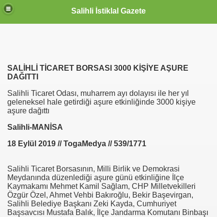
Salihli İstiklal Gazete
SALİHLİ TİCARET BORSASI 3000 KİŞİYE AŞURE
DAĞITTI
Salihli Ticaret Odası, muharrem ayı dolayısı ile her yıl
geleneksel hale getirdiği aşure etkinliğinde 3000 kişiye
aşure dağıttı
Salihli-MANİSA
18 Eylül 2019 // TogaMedya // 539/1771
Salihli Ticaret Borsasının, Milli Birlik ve Demokrasi
Meydanında düzenlediği aşure günü etkinliğine İlçe
Kaymakamı Mehmet Kamil Sağlam, CHP Milletvekilleri
Özgür Özel, Ahmet Vehbi Bakıroğlu, Bekir Başevirgan,
Salihli Belediye Başkanı Zeki Kayda, Cumhuriyet
Başsavcısı Mustafa Balık, İlçe Jandarma Komutanı Binbaşı
OLLANDA