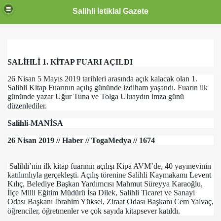
Salihli İstiklal Gazete
SALİHLİ 1. KİTAP FUARI AÇILDI
26 Nisan 5 Mayıs 2019 tarihleri arasında açık kalacak olan 1.
Salihli Kitap Fuarının açılış gününde izdiham yaşandı. Fuarın ilk
gününde yazar Uğur Tuna ve Tolga Uluaydın imza günü
düzenlediler.
Salihli-MANİSA
26 Nisan 2019 // Haber // TogaMedya // 1674
Salihli’nin ilk kitap fuarının açılışı Kipa AVM’de, 40 yayınevinin
katılımlıyla gerçekleşti. Açılış törenine Salihli Kaymakamı Levent
Kılıç, Belediye Başkan Yardımcısı Mahmut Süreyya Karaoğlu,
İlçe Milli Eğitim Müdürü İsa Dilek, Salihli Ticaret ve Sanayi
Odası Başkanı İbrahim Yüksel, Ziraat Odası Başkanı Cem Yalvaç,
öğrenciler, öğretmenler ve çok sayıda kitapsever katıldı.
OLLANDA