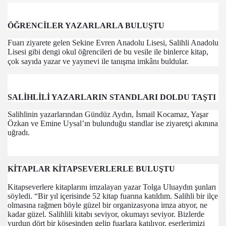
ÖĞRENCİLER YAZARLARLA BULUŞTU
Fuarı ziyarete gelen Sekine Evren Anadolu Lisesi, Salihli Anadolu
Lisesi gibi dengi okul öğrencileri de bu vesile ile binlerce kitap,
çok sayıda yazar ve yayınevi ile tanışma imkânı buldular.
SALİHLİLİ YAZARLARIN STANDLARI DOLDU TAŞTI
com
Salihlinin yazarlarından Gündüz Aydın, İsmail Kocamaz, Yaşar
Özkan ve Emine Uysal’ın bulunduğu standlar ise ziyaretçi akınına
200
uğradı.
41
KİTAPLAR KİTAPSEVERLERLE BULUŞTU
14 ... 2304-2494
Kitapseverlere kitaplarını imzalayan yazar Tolga Uluaydın şunları
22
söyledi. “Bir yıl içerisinde 52 kitap fuarına katıldım. Salihli bir ilçe
olmasına rağmen böyle güzel bir organizasyona imza atıyor, ne
642
kadar güzel. Salihlili kitabı seviyor, okumayı seviyor. Bizlerde
yurdun dört bir köşesinden gelip fuarlara katılıyor, eserlerimizi