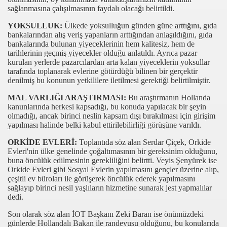
sağlanmasına çalışılmasının faydalı olacağı belirtildi.
İN SİNEĞİ” UYARISI
YOKSULLUK:
Ülkede yoksulluğun günden güne arttığını, gıda
bankalarından alış veriş yapanların arttığından anlaşıldığını, gıda
İHİ ÇINARLARIN GÖLGESİNDE
bankalarında bulunan yiyeceklerinin hem kalitesiz, hem de
tarihlerinin geçmiş yiyecekler olduğu anlatıldı. Ayrıca pazar
IRMIZI LALE FİLM FESTİVALİ ARASINDA
kurulan yerlerde pazarcılardan arta kalan yiyeceklerin yoksullar
tarafında toplanarak evlerine götürdüğü bilinen bir gerçektir
denilmiş bu konunun yetkililere iletilmesi gerektiği belirtilmiştir.
NDA ÇEKİRDEKSİZ KURU ÜZÜM
MAL VARLIĞI ARAŞTIRMASI:
Bu araştırmanın Hollanda
RI, SALÇALAR
kanunlarında herkesi kapsadığı, bu konuda yapılacak bir şeyin
olmadığı, ancak birinci neslin kapsam dışı bırakılması için girişim
ZLİ’DE BULUŞTU
yapılması halinde belki kabul ettirilebilirliği görüşüne varıldı.
ORKİDE EVLERİ:
Toplantıda söz alan Serdar Çiçek, Orkide
ATANDASLIGI VERiLiYOR
Evleri'nin ülke genelinde çoğaltımasının bir gereksinim olduğunu,
buna öncülük edilmesinin gerekliliğini belirtti. Veyis Şenyürek ise
İK YAPTIRIMLARI
Orkide Evleri gibi Sosyal Evlerin yapılmasını gençler üzerine alıp,
çeşitli ev büroları ile görüşerek öncülük ederek yapılmasını
sağlayıp birinci nesil yaşlıların hizmetine sunarak jest yapmalılar
LERİNDE HER ZAMAN SAHADA OLDU
dedi.
syonunun Bir Ucu Manisa ya Uzandi
Son olarak söz alan İOT Başkanı Zeki Baran ise önümüzdeki
günlerde Hollandalı Bakan ile randevusu olduğunu, bu konularıda