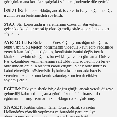
görüşünlen ana konular aşağıdaki şekilde gündemde dile getirildi.
00
İŞSİZLİK:
İşin çok olduğu, ancak iş verenin işçiyi beğenmediği,
01
işçinin ise işi beğenmediği söylendi.
STAJ:
Staj konusunda iş verenlerinin çoğunun stajyerlerin
00
gelecekte kendilerine rakip olacağı endişesiyle stajer almadıkları
söylendi.
50
AYRIMCILIK:
Bu konuda Enes Yiğit ayrımcılığın olduğunu,
bunu yaptığı bir telefon görüşmesini videoyla kayıt edip yetkililere
 ATATÜRK EVİ HEDİYE ETTİ
vererek kanıtladığını söylemiş, kendisinin ismini değiştirerek
kiralık bir evinin olduğunu, bu evi kiraya vereceğini ama Türk ve
TİM KURULU TOPLANTISI
Fas kökenlilere verilmemesinin şart olduğunu söylediği ön bir ev
bürosundan önünün bu şartı kabul ettiğini, bir ev bürosununsa
KURBANLIK KOYUNLARA BÜYÜK İLGİ
kabul etmediğini söylemiştir. İş bulma konusundada bazı iş
verenlerin tercihlerinin kendi vatandaşlarını tercih ettiklerini
söylemişlerdir.
LICALARI
EĞİTİM:
Eskiye nisbetle iyiye doğru gittiği, ancak yeterli düzeye
 (E) EHLİYET SINAVINDA BAŞARILI
gelmediği kabul edilmiş ama günümüzde bütün branşlarda
eğitimini bitirmiş insanlarımızın olduğu da vurgulanmıştır.
EMELER
SİYASET:
Katılımcıların genel görüşü olarak siyasetin
Hollanda'ya yönelik yapılması ve buradaki partilere üye
ER 45 DERECE SICAKTA ÇALIŞIYOR
olunmasının, oy kullanmada vatandaşlarımızın katılımının