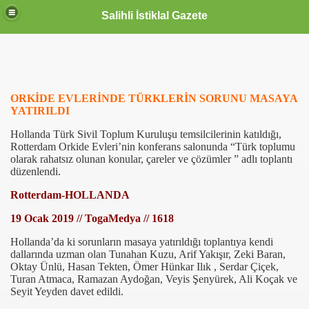
Salihli İstiklal Gazete
ORKİDE EVLERİNDE TÜRKLERİN SORUNU MASAYA
YATIRILDI
Hollanda Türk Sivil Toplum Kuruluşu temsilcilerinin katıldığı,
Rotterdam Orkide Evleri’nin konferans salonunda “Türk toplumu
olarak rahatsız olunan konular, çareler ve çözümler ” adlı toplantı
düzenlendi.
Rotterdam-HOLLANDA
19 Ocak 2019 // TogaMedya // 1618
Hollanda’da ki sorunların masaya yatırıldığı toplantıya kendi
dallarında uzman olan Tunahan Kuzu, Arif Yakışır, Zeki Baran,
Oktay Ünlü, Hasan Tekten, Ömer Hünkar Ilık , Serdar Çiçek,
Turan Atmaca, Ramazan Aydoğan, Veyis Şenyürek, Ali Koçak ve
Seyit Yeyden davet edildi.
OLLANDA