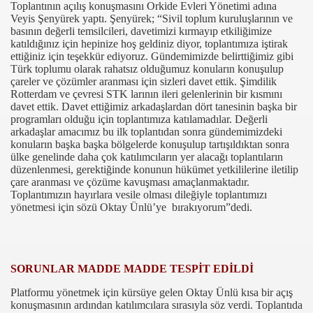
Toplantının açılış konuşmasını Orkide Evleri Yönetimi adına
Veyis Şenyürek yaptı. Şenyürek; “Sivil toplum kuruluşlarının ve
basının değerli temsilcileri, davetimizi kırmayıp etkiliğimize
katıldığınız için hepinize hoş geldiniz diyor, toplantımıza iştirak
ettiğiniz için teşekkür ediyoruz. Gündemimizde belirttiğimiz gibi
Türk toplumu olarak rahatsız olduğumuz konuların konuşulup
çareler ve çözümler aranması için sizleri davet ettik. Şimdilik
Rotterdam ve çevresi STK larının ileri gelenlerinin bir kısmını
davet ettik. Davet ettiğimiz arkadaşlardan dört tanesinin başka bir
programları olduğu için toplantımıza katılamadılar. Değerli
arkadaşlar amacımız bu ilk toplantıdan sonra gündemimizdeki
konuların başka başka bölgelerde konuşulup tartışıldıktan sonra
com
ülke genelinde daha çok katılımcıların yer alacağı toplantıların
düzenlenmesi, gerektiğinde konunun hükümet yetkililerine iletilip
200
çare aranması ve çözüme kavuşması amaçlanmaktadır.
Toplantımızın hayırlara vesile olması dileğiyle toplantımızı
41
yönetmesi için sözü Oktay Ünlü’ye bırakıyorum”dedi.
14 ... 2304-2494
22
SORUNLAR MADDE MADDE TESPİT EDİLDİ
Platformu yönetmek için kürsüye gelen Oktay Ünlü kısa bir açış
642
konuşmasının ardından katılımcılara sırasıyla söz verdi. Toplantıda