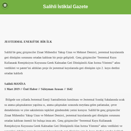
Salihli İstiklal Gazete
JEOTERMAL ENERJİ’DE BİR İLK
Salihli'de genç girişimciler Ziraat Mühendisi Yakup Uzun ve Mehmet Demirci, jeotermal kuyularında
geri dönüşüm sorununu ortadan kaldıran bir proje geliştirdi. Genç girişimciler “Jeotermal Kuyu
Kullanarak Reenjeksiyon Kuyusuna Gerek Kalmadan Geri Dönüşümlü Alan Isıtma Yöntemi” adını
verdikleri ve patent’ini aldıkları proje ile jeotermal kuyularında geri dönüşüm için 2. kuyu derdini
ortadan kaldırdı
Salihli-MANİSA
1 Mart 2019 // Özel Haber // Süleyman Arasan // 1642
Bölgede son yıllarda Jeotermal Enerji Santrallerinin kurulması ve Jeotermal Sondaj Sahalarında sıcak
su arama çalışmalarının yapılma sı, arama çalışmaları sırasında meydana gelen patlamalar, çevre
derneklerinin ve yöre sakinlerinin tepkileri gündemdeki yerini koruyor. Salihli'de genç girişimciler
Ziraat Mühendisi Yakup Uzun ve Mehmet Demirci, jeotermal kuyularında geri dönüşüm sorununu
ortadan kaldıran önemli bir buluşa imza attı. Genç girişimciler “Jeotermal Kuyu Kullanarak
Reenjeksiyon Kuyusuna Gerek Kalmadan Geri Dönüşümlü Alan Isıtma Yöntemi” adını verdikleri ve
OLLANDA