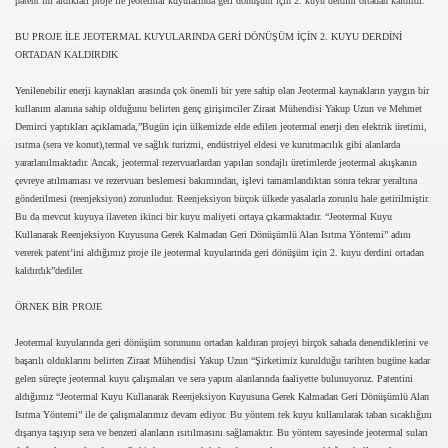
patent’ini aldıkları proje ile jeotermal kuyularında geri dönüşüm için 2. kuyu derdini ortadan kaldırdı.
BU PROJE İLE JEOTERMAL KUYULARINDA GERİ DÖNÜŞÜM İÇİN 2. KUYU DERDİNİ
ORTADAN KALDIRDIK
Yenilenebilir enerji kaynakları arasında çok önemli bir yere sahip olan Jeotermal kaynakların yaygın bir
kullanım alanına sahip olduğunu belirten genç girişimciler Ziraat Mühendisi Yakup Uzun ve Mehmet
Demirci yaptıkları açıklamada,”Bugün için ülkemizde elde edilen jeotermal enerji den elektrik üretimi,
ısıtma (sera ve konut),termal ve sağlık turizmi, endüstriyel eldesi ve kurutmacılık gibi alanlarda
yararlanılmaktadır. Ancak, jeotermal rezervuarlardan yapılan sondajlı üretimlerde jeotermal akışkanın
çevreye atılmaması ve rezervuarı beslemesi bakımından, işlevi tamamlandıktan sonra tekrar yeraltına
gönderilmesi (reenjeksiyon) zorunludur. Reenjeksiyon birçok ülkede yasalarla zorunlu hale getirilmiştir.
com
Bu da mevcut kuyuya ilaveten ikinci bir kuyu maliyeti ortaya çıkarmaktadır. “Jeotermal Kuyu
Kullanarak Reenjeksiyon Kuyusuna Gerek Kalmadan Geri Dönüşümlü Alan Isıtma Yöntemi” adını
200
vererek patent’ini aldığımız proje ile jeotermal kuyularında geri dönüşüm için 2. kuyu derdini ortadan
kaldırdık”dediler.
41
ÖRNEK BİR PROJE
14 ... 2304-2494
Jeotermal kuyularında geri dönüşüm sorununu ortadan kaldıran projeyi birçok sahada denendiklerini ve
başarılı olduklarını belirten Ziraat Mühendisi Yakup Uzun “Şirketimiz kurulduğu tarihten bugüne kadar
22
gelen süreçte jeotermal kuyu çalışmaları ve sera yapım alanlarında faaliyette bulunuyoruz. Patentini
aldığımız “Jeotermal Kuyu Kullanarak Reenjeksiyon Kuyusuna Gerek Kalmadan Geri Dönüşümlü Alan
Isıtma Yöntemi” ile de çalışmalarımız devam ediyor. Bu yöntem tek kuyu kullanılarak taban sıcaklığını
642
dışarıya taşıyıp sera ve benzeri alanların ısıtılmasını sağlamaktır. Bu yöntem sayesinde jeotermal suları