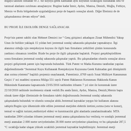
doğaya salınım olmadan ve 2. bir kuyuya gerek kalmadan aynı kuyunun sıcaklığını kullanarak sera ve
00
tarımsal alanların ısıtılması amaçlanıyor. Bugüne kadar İzmir, Aydın, Manisa, Denizli, Muğla, Fethiye,
Mersin ve Bolu bölgelerinde uyguladığımız proje de başarılı sonuçlar alındı. Diğer İllerimiz de de
01
çalışmalarımız devam ediyor” dedi.
BU PROJE İLE EKOLOJİK DENGE SAĞLANACAK
00
Proje’nin patent sahibi olan Mehmet Demirci ise “ Genç girişimci arkadaşım Ziraat Mühendisi Yakup
50
Uzun ile birlikte yaklaşık 15 yıldan beri jeotermal sondaj sahasında çalışmalar yapmaktayız. İlgi
alanımız olduğu için reenjeksiyon kuyusu ile ilgili bazı firmaların yetkilileri çözüm konusunda
 ATATÜRK EVİ HEDİYE ETTİ
yardımcı olmamızı istediler. Bizde bu proje ile ilgili çalışmalar başlattık. Projeyi gerçekleştirdikten
sonra firmaların jeotermal sondaj sahasında çalışmalar yaptık. Bu çalışmalardan olumlu sonuçlar alınca
projeyi geliştirerek patent için başvuruda bulunduk. Türk Patent ve Marka Kurumu tarafından yapılan
TİM KURULU TOPLANTISI
değerlendirmede “Jeotermal Kuyu Kullanarak Reenjeksiyon Kuyusuna Gerek Kalmadan geri dönüşümlü
alan ısıtma yöntemi” başlıklı projemiz onaylanarak, Patentimiz ,6769 sayılı Sınai Mülkiyet Kanununun
KURBANLIK KOYUNLARA BÜYÜK İLGİ
Geçici 1’ nci maddesi uyarınca Mülga 551 sayılı Patent Haklarının Korunması Hakkında Kanun
Hükmünde Kararname kapsamında 23/05/2016 tarihinden itibaren 7 yıl süre ile korunmak üzere
22/10/2018 tarihinde incelemesiz olarak verildi.Bu arada İzmir, Aydın, Manisa, Denizli,Mersin başta
LICALARI
olmak üzere diğer illerimizde de firmaların talebi doğrultusunda Jeotermal sondaj sahasında
çalışmalarda bulunduk ve olumlu sonuçlar aldık.Jeotermal kaynaklar yaygın bir kullanım alanına
 (E) EHLİYET SINAVINDA BAŞARILI
sahiptir.Bugün için ülkemizde elde edilen jeotermal enerjiden elektrik üretimi,ısıtma (sera ve konut),
termal ve sağlık turizmi,endüstriyel eldesi ve kurutmacılık gibi alanlarda yararlanılmaktadır. MTA
EMELER
tarafından 2004 yılından itibaren jeotermal enerji arama çalışmalarına hız verilmiş ve sondajlı jeotermal
enerji aramaları 2.000 metre seviyelerinden 28.000 metre seviyelerine çıkarılmış ve bu çalışmalar 287,5
°C sıcaklığa kadar ulaşan yüksek sıcaklıklı jeotermal kaynaklar keşfedilmiştir. Jeotermal enerji
ER 45 DERECE SICAKTA ÇALIŞIYOR