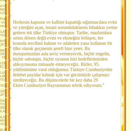
LARI
SA VE
AMAN
OLDU
Polat
Herkesin kapısını ve kalbini kapattığı sığınmacılara evini
r Ucu
zandi
ve yüreğini açan, insani sorumluluklarını bihakkın yerine
KLAR
getiren tek ülke Türkiye olmuştur. Tarihe, mazlumlara
LİYOR
sırtını dönen değil evini ve ekmeğini bölüşen, her
AYISI
konuda tercihini haktan ve adaletten yana kullanan bir
IKTI
ülke olarak geçmenin şerefi bize yeter. Bu
ŞMAN
duruşumuzdan asla taviz vermeyecek, hiçbir engelin,
NDEN
YILI
hiçbir sabotajın, hiçbir oyunun bizi hedeflerimizden
LERİ
alıkoymasına müsaade etmeyeceğiz. Bizler, 95.
EÇTİ
yıldönümüne vasıl olduğumuz Türkiye Cumhuriyetini
LASI
ilelebet payidar kılmak için var gücümüzle çalışmayı
LARI
sürdüreceğiz. Bu düşüncelerle bir kez daha 29
İYOR
Ekim Cumhuriyet Bayramımızı tebrik ediyorum."
ARSUS
LERE
ATTI
'DAN
OTOR
EREK
ILAR
NLAR
KARŞI
IYOR
RLİK