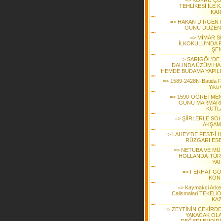
=> KÖPRÜ Ç
TEHLİKESİ İLE 
KAR
=> HAKAN DİRGEN 
GÜNÜ DÜZEN
=> MİMAR S
İLKOKULU'NDA P
ŞEN
=> SARIGÖL'DE
DALINDA ÜZÜM HA
HEMDE BUDAMA YAPIL
=> 1589-2428N-Batida Fi
Yikti
=> 1590-ÖĞRETME
GÜNÜ MARMARİ
KUTL
=> ŞİİRLERLE SO
AKŞAM
=> LAHEY'DE FEST-İ 
RÜZGARI ES
=> NETUBA VE MÜ
HOLLANDA-TÜR
YAT
=> FERHAT G
KON
=> Kaymakci Arkeo
Calismalari TEKEL
KAZ
=> ZEYTİNİN ÇEKİRDE
YAKACAK OL