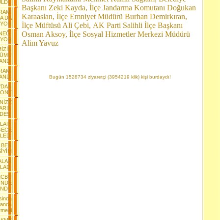
ULDU
Başkanı Zeki Kayda, İlçe Jandarma Komutanı Doğukan
RAMI
Karaaslan, İlçe Emniyet Müdürü Burhan Demirkıran,
A DA
IYOR
İlçe Müftüsü Ali Çebi, AK Parti Salihli İlçe Başkanı
Osman Aksoy, İlçe Sosyal Hizmetler Merkezi Müdürü
NEĞİ
IYOR
Alim Yavuz
İZİN
NÜMÜ
ANDI
RAMI
ANDI
Bugün 1528734 ziyaretçi (3954219 klik) kişi burdaydı!
'DAN
MONT
NİZE
ARIN
DESİ
LARI
GECE
LEDİ
, BEN
İYİM
ALAR
LADI
MCBÜ
İNDE
UNDU
sinda
landa
irmedi