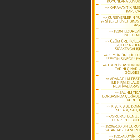
KOYUNLARA BÜYÜK 
=> KARAHAYIT KIRMI
KAPLICA
=> KURSİYERLERİN Y
97’Sİ (E) EHLİYET SINA
BAŞA
=> 1510-HUZUREVİ
İNCELEM
=> ÜZÜM ÜRETİCİLER
İŞÇİLER 45 DE
SICAKTA ÇALIŞ
=> ZEYTİN ÜRETİCİLE
“ZEYTİN SİNEĞİ” UY
=> TREN İSTASYONUN
TARİHİ ÇINARL
GÖLGES
=> ADANA FİLM FEST
İLE KIRMIZI LALE
FESTİVALİ ARAS
=> SALİHLİ Tİ
BORSASINDA ÇEKİRDE
KURU 
=> KIŞLIK ŞİŞE DO
SULARI, SALÇ
=> AVRUPALI DENİZL
DENİZLİ’DE BUL
=> 1520a-100 BiN EURO
VATANDASLIGI VERiL
=> 1521-ABD'NİN İ