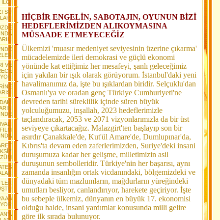
İLGİ
ZI SU
HİÇBİR ENGELİN, SABOTAJIN, OYUNUN BİZİ
LARI
HEDEFLERİMİZDEN ALIKOYMASINA
ÜZDE
VINDA
MÜSAADE ETMEYECEĞİZ
RILI
Ülkemizi 'muasır medeniyet seviyesinin üzerine çıkarma'
'NDE
ELER
mücadelemizde ileri demokrasi ve güçlü ekonomi
İ VE
yönünde kat ettiğimiz her mesafeyi, şanlı geleceğimiz
RECE
için yakılan bir ışık olarak görüyorum. İstanbul'daki yeni
IYOR
havalimanımız da, işte bu ışıklardan biridir. Selçuklu'dan
RİNE
Osmanlı'ya ve oradan genç Türkiye Cumhuriyeti'ne
ARISI
devreden tarihi süreklilik içinde süren büyük
DAKİ
ARIN
yolculuğumuzu, inşallah, 2023 hedeflerimizle
İNDE
taçlandıracak, 2053 ve 2071 vizyonlarımızla da bir üst
İVALİ
seviyeye çıkartacağız. Malazgirt'ten başlayıp son bir
 FİLM
INDA
asırdır Çanakkale'de, Kut'ül Amare'de, Dumlupınar'da,
Kıbrıs'ta devam eden zaferlerimizden, Suriye'deki insani
CARET
KSİZ
duruşumuza kadar her gelişme, milletimizin asil
ÜZÜM
duruşunun sembolleridir. Türkiye'nin her başarısı, aynı
MATES
zamanda insanlığın ortak vicdanındaki, bölgemizdeki ve
ALAR
dünyadaki tüm mazlumların, mağdurların yüreğindeki
İ’LER
UŞTU
umutları besliyor, canlandırıyor, harekete geçiriyor. İşte
bu sebeple ülkemiz, dünyanın en büyük 17. ekonomisi
YA AB
iYOR
olduğu halde, insani yardımlar konusunda milli gelire
RAN’A
göre ilk sırada bulunuyor.