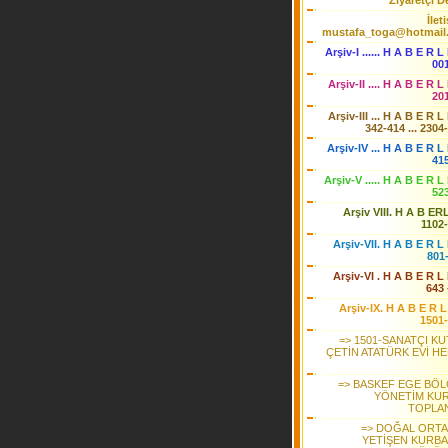
Ziyaretçi De
İlet
mustafa_toga@hotmail
Arşiv-I ...... H A B E R L
00
Arşiv-II .... H A B E R L
20
Arşiv-III ... H A B E R L
342-414 ... 2304
Arşiv-IV ... H A B E R L 
41
Arşiv-V ..... H A B E R L
52
Arşiv VIII. H A B ER
1102
Arşiv-VII. H A B E R L 
801
Arşiv-VI . H A B E R L 
643 
Arşiv-IX. H A B E R L
1501
=> 1501-SANATÇI KU
ÇETİN ATATÜRK EVİ HE
=> BASKEF EGE BÖL
YÖNETİM KU
TOPLAN
=> DOĞAL ORT
YETİŞEN KURBA