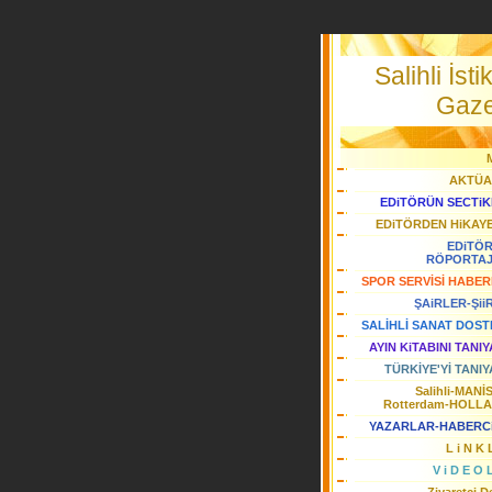
Salihli İstik
Gaze
AKTÜA
EDiTÖRÜN SECTiK
EDiTÖRDEN HiKAY
EDiTÖ
RÖPORTA
SPOR SERVİSİ HABER
ŞAiRLER-Şii
SALİHLİ SANAT DOST
AYIN KiTABINI TANI
TÜRKİYE'Yİ TANIY
Salihli-MANİ
Rotterdam-HOLL
YAZARLAR-HABERC
L i N K 
V i D E O 