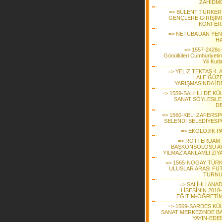
ZAHİDM
=> BÜLENT TÜRKER
GENÇLERE GİRİŞİMC
KONFER
=> NETUBA’DAN YENİ
H
=> 1557-2428c
Gönüllüleri Cumhuriyetin
Yili Kut
=> YELİZ TEKTAŞ 4. 
LALE GÜZE
YARIŞMASINDA İDD
=> 1559-SALiHLi DE K
SANAT SÖYLESiLE
D
=> 1560-KELİ ZAFERSP
SELENDİ BELEDİYESP
=> EKOLOJİK P
=> ROTTERDAM 
BAŞKONSOLOSU A
YILMAZ'A ANLAMLI Zİ
=> 1565-NOGAY TÜRK
ULUSLAR ARASI FU
TURNU
=> SALİHLİ ANA
LİSESİNİN 2018
EĞİTİM-ÖĞRETİM 
=> 1569-SARDES KÜ
SANAT MERKEZiNDE BA
YAYIN-EDEB