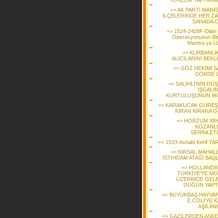
YÖNELİK YAPTIRIM
=> AK PARTİ MANİ
İLÇELERİNDE HER Z
SAHADA 
=> 1524-2428F-Dilan 
Operasyonunun Bi
Manisa ya U
=> KURBANLI
ALICILARINI BEK
=> GÖZ HEKİMİ S
DÖRDE Ç
=> SALİHLİ’NİN DÜ
İŞGALİ
KURTULUŞUNUN 96. 
=> KARAKUCAK GÜREŞ
KIRAN KIRANA G
=> HORZUM YAY
KOZANLI
SERİNLET
=> 1533-Ashabi Kehf T
=> KIRSAL MAHAL
İSTİHDAM ATAĞI BAŞL
=> HOLLANDA
TÜRKİYE'YE M
ÜZERİNDE GEL
DÜĞÜN YAPT
=> BÜYÜKBAŞ HAYVA
E.COLİ’YE 
AŞILAN
=> GAZİLERDEN ASKE