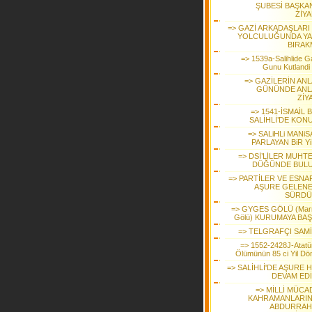
ŞUBESİ BAŞKAN
ZİYA
=> GAZİ ARKADAŞLARI
YOLCULUĞUNDA YA
BIRAK
=> 1539a-Salihlide Ga
Gunu Kutlandi
=> GAZİLERİN ANL
GÜNÜNDE ANL
ZİY
=> 1541-İSMAİL 
SALİHLİ’DE KON
=> SALiHLi MANiS
PARLAYAN BiR Yi
=> DSİ’LİLER MUHT
DÜĞÜNDE BUL
=> PARTİLER VE ESNA
AŞURE GELENE
SÜRD
=> GYGES GÖLÜ (Mar
Gölü) KURUMAYA BAŞ
=> TELGRAFÇI SAMİ
=> 1552-2428J-Atatü
Ölümünün 85 ci Yil D
=> SALİHLİ'DE AŞURE 
DEVAM ED
=> MİLLİ MÜCA
KAHRAMANLARI
ABDURRA