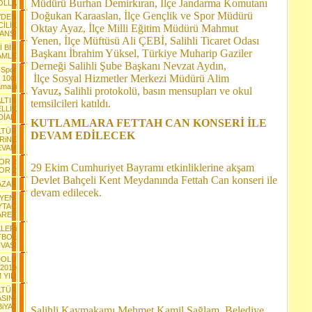
Müdürü Burhan Demirkıran, İlçe Jandarma Komutanı
OLLA
Doğukan Karaaslan, İlçe Gençlik ve Spor Müdürü
’DEN
İLİK
Oktay Ayaz, İlçe Milli Eğitim Müdürü Mahmut
ANSI
Yenen,
İlçe Müftüsü Ali ÇEBİ
, Salihli Ticaret Odası
 BİR
Başkanı İbrahim Yüksel, Türkiye Muharip Gaziler
AMLE
Derneği Salihli Şube Başkanı Nevzat Aydın,
-Spor
İlçe Sosyal Hizmetler Merkezi Müdürü Alim
 100.
lamasi
Yavuz
,
Salihli protokolü, basın mensupları ve okul
ALTIN
temsilcileri katıldı.
LLİK
İALI
KUTLAMLARA FETTAH CAN KONSERİ İLE
ÜLTÜR
DEVAM EDİLECEK
RiNE
EVAM
OR 2
29 Ekim Cumhuriyet Bayramı etkinliklerine akşam
OR 2
Devlet Bahçeli Kent Meydanında Fettah Can konseri ile
AZAR
devam edilecek.
YENİ
YTAÇ
YARET
LERi
TBOL
VASI
DOLU
-2019
YILI
LTÜR
SIN-
iYAT
Salihli Kaymakamı Mehmet Kamil Sağlam, Belediye