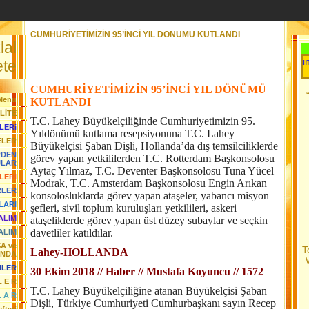
CUMHURİYETİMİZİN 95’İNCİ YIL DÖNÜMÜ KUTLANDI
lal
Her Gün Yeni 
te
CUMHURİYETİMİZİN 95’İNCİ YIL DÖNÜMÜ
Menü
KUTLANDI
LİTE
T.C. Lahey Büyükelçiliğinde Cumhuriyetimizin 95.
LERi
Yıldönümü kutlama resepsiyonuna T.C. Lahey
ELER
Büyükelçisi Şaban Dişli, Hollanda’da dış temsilciliklerde
RDEN
görev yapan yetkililerden T.C. Rotterdam Başkonsolosu
JLAR
Aytaç Yılmaz, T.C. Deventer Başkonsolosu Tuna Yücel
LERi
Modrak, T.C. Amsterdam Başkonsolosu Engin Arıkan
RLER
konsolosluklarda görev yapan ataşeler, yabancı misyon
LARI
şefleri, sivil toplum kuruluşları yetkilileri, askeri
YALIM
ataşeliklerde görev yapan üst düzey subaylar ve seçkin
davetliler katıldılar.
ALIM
SA ve
T
Lahey-HOLLANDA
ANDA
iLER
30 Ekim 2018 // Haber // Mustafa Koyuncu // 1572
L E R
T.C. Lahey Büyükelçiliğine atanan Büyükelçisi Şaban
L A R
Dişli, Türkiye Cumhuriyeti Cumhurbaşkanı sayın Recep