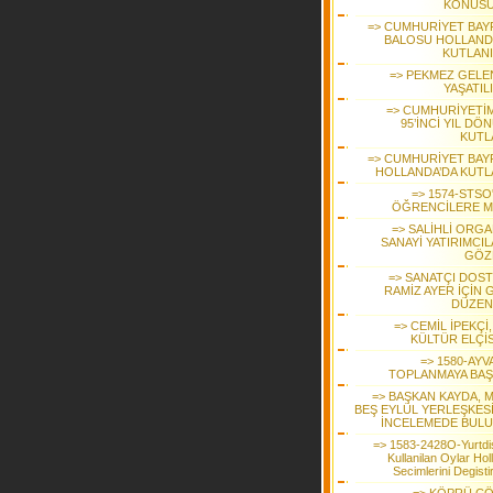
KONUS
=> CUMHURİYET BAY
BALOSU HOLLAND
KUTLAN
=> PEKMEZ GELE
YAŞATIL
=> CUMHURİYETİM
95’İNCİ YIL DÖ
KUTL
=> CUMHURİYET BAY
HOLLANDA’DA KUTL
=> 1574-STSO
ÖĞRENCİLERE 
=> SALİHLİ ORGA
SANAYİ YATIRIMCIL
GÖZ
=> SANATÇI DOST
RAMİZ AYER İÇİN 
DÜZEN
=> CEMİL İPEKÇİ
KÜLTÜR ELÇİS
=> 1580-AYV
TOPLANMAYA BAŞ
=> BAŞKAN KAYDA, 
BEŞ EYLÜL YERLEŞKES
İNCELEMEDE BUL
=> 1583-2428O-Yurtdi
Kullanilan Oylar Hol
Secimlerini Degist