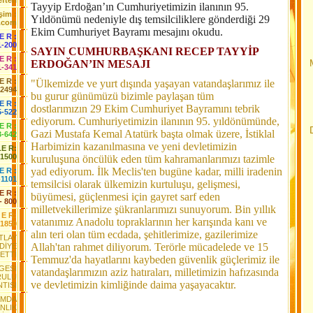
fteri
Tayyip Erdoğan’ın Cumhuriyetimizin ilanının 95.
işim :
Yıldönümü nedeniyle dış temsilciliklere gönderdiği 29
.com
Ekim Cumhuriyet Bayramı mesajını okudu.
 E R :
1-200
SAYIN CUMHURBAŞKANI RECEP TAYYİP
 E R :
ERDOĞAN’IN MESAJI
1-341
 E R :
"Ülkemizde ve yurt dışında yaşayan vatandaşlarımız ile
-2494
bu gurur günümüzü bizimle paylaşan tüm
E R :
dostlarımızın 29 Ekim Cumhuriyet Bayramını tebrik
5-522
ediyorum. Cumhuriyetimizin ilanının 95. yıldönümünde,
 E R :
Gazi Mustafa Kemal Atatürk başta olmak üzere, İstiklal
3-642
Harbimizin kazanılmasına ve yeni devletimizin
LE R:
-1500
kuruluşuna öncülük eden tüm kahramanlarımızı tazimle
yad ediyorum. İlk Meclis'ten bugüne kadar, milli iradenin
E R :
-1101
temsilcisi olarak ülkemizin kurtuluşu, gelişmesi,
E R :
büyümesi, güçlenmesi için gayret sarf eden
- 800
milletvekillerimize şükranlarımızı sunuyorum. Bin yıllık
 E R:
vatanımız Anadolu topraklarının her karışında kanı ve
-1850
alın teri olan tüm ecdada, şehitlerimize, gazilerimize
TLAY
Allah'tan rahmet diliyorum. Terörle mücadelede ve 15
DİYE
ETTİ
Temmuz'da hayatlarını kaybeden güvenlik güçlerimiz ile
GESİ
vatandaşlarımızın aziz hatıraları, milletimizin hafızasında
RULU
ve devletimizin kimliğinde daima yaşayacaktır.
TISI
AMDA
NLIK