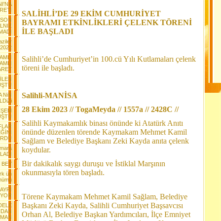
I'NA
RETİ
SALİHLİ’DE 29 EKİM CUMHURİYET
 SON
BAYRAMI ETKİNLİKLERİ ÇELENK TÖRENİ
LNIZ
İLE BAŞLADI
MADI
ziler
 2022
AMLI
Salihli’de Cumhuriyet’in 100.cü Yılı Kutlamaları çelenk
AMLI
töreni ile başladı.
ARET
BİLEN
UŞTU
Salihli-MANİSA
A NiN
LDiZi
28 Ekim 2023 // TogaMeyda // 1557a // 2428C //
EŞEM
UŞTU
Salihli Kaymakamlık binası önünde ki Atatürk Anıtı
FLAR
önünde düzenlen törende Kaymakam Mehmet Kamil
ĞİNİ
ÜRDÜ
Sağlam ve Belediye Başkanı Zeki Kayda anıta çelenk
mara
koydular.
LADI
Bir dakikalık saygı duruşu ve İstiklal Marşının
 BEY
okunmasıyla tören başladı.
rk ün
önümü
HAYRI
İYOR
Törene Kaymakam Mehmet Kamil Sağlam, Belediye
Başkanı Zeki Kayda, Salihli Cumhuriyet Başsavcısı
DELE
NDAN
Orhan Al, Belediye Başkan Yardımcıları, İlçe Emniyet
HMAN