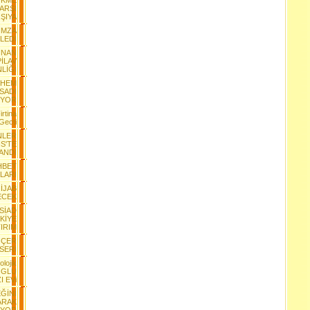
ÖKME
KARŞI
ŞIYA
İMZA
LEDİ
İNAN
İLAV
LİĞİ
 HEM
SADI
IYOR
rtina
 Gecti
NLER
S'TE
ANDI
HBET
LARI
HİJAB
ECEK
SİAD
KİYE
IRIM
ÖÇER
SERİ
lojik
iOGLU
I EVi
ĞİNİ
ARAK