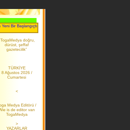
Bir Başlangıçtır.....Toga Medya.....2006 dan bu yana
“TogaMedya doğru,
dürüst, şeffaf
gazetecilik”
TÜRKİYE
8 Ağustos 2026 /
Cumartesi
<
oga Medya Editörü /
Wie is de editor van
TogaMedya
>
YAZARLAR