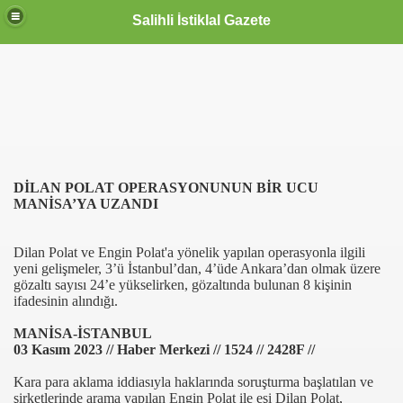
Salihli İstiklal Gazete
DİLAN POLAT OPERASYONUNUN BİR UCU
MANİSA’YA UZANDI
Dilan Polat ve Engin Polat'a yönelik yapılan operasyonla ilgili
yeni gelişmeler, 3’ü İstanbul’dan, 4’üde Ankara’dan olmak üzere
gözaltı sayısı 24’e yükselirken, gözaltında bulunan 8 kişinin
ifadesinin alındığı.
MANİSA-İSTANBUL
03 Kasım 2023 // Haber Merkezi // 1524 // 2428F //
Kara para aklama iddiasıyla haklarında soruşturma başlatılan ve
şirketlerinde arama yapılan Engin Polat ile eşi Dilan Polat,
OLLANDA