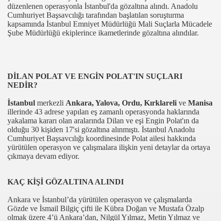
düzenlenen operasyonla İstanbul'da gözaltına alındı. Anadolu
Cumhuriyet Başsavcılığı tarafından başlatılan soruşturma
kapsamında İstanbul Emniyet Müdürlüğü Mali Suçlarla Mücadele
Şube Müdürlüğü ekiplerince ikametlerinde gözaltına alındılar.
DİLAN POLAT VE ENGİN POLAT'IN SUÇLARI
NEDİR?
İstanbul
merkezli
Ankara, Yalova, Ordu, Kırklareli
ve
Manisa
com
illerinde 43 adrese yapılan eş zamanlı operasyonda haklarında
yakalama kararı olan aralarında Dilan ve eşi Engin Polat'ın da
200
olduğu 30 kişiden 17'si gözaltına alınmıştı. İstanbul Anadolu
Cumhuriyet Başsavcılığı koordinesinde Polat ailesi hakkında
41
yürütülen operasyon ve çalışmalara ilişkin yeni detaylar da ortaya
çıkmaya devam ediyor.
14 ... 2304-2494
KAÇ KİŞİ GÖZALTINA ALINDI
22
Ankara ve İstanbul’da yürütülen operasyon ve çalışmalarda
642
Gözde ve İsmail Bilgiç çifti ile Kübra Doğan ve Mustafa Özalp
olmak üzere 4’ü Ankara’dan, Nilgül Yılmaz, Metin Yılmaz ve