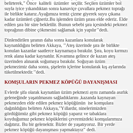
belirterek,” Önce kaliteli üzümler seçilir. Seçilen üzümler bol
suyla iyice yıkandıktan sonra kanaviçe çuvallara pekmez toprağı
ile birlikte katarız.Ayağımıza temiz çizme giyerek suyu çıkana
kadar üzümleri çiğneriz.Bu işlemden üzüm şırası elde ederiz. Elde
edilen şıra bir süre bekletilir. Bunun sebebi şıra içesindeki pekmez
toprağının dibine çökmesini sağlamak için yapılır’’dedi.
Dinlendirilen şıranın daha sonra kazanlara konularak
kaynatıldığını belirten Akkaya, ’’Ateş üzerinde şıra ile birlikte
konulan kazanlar saatlerce kaynamaya bırakılır. Şıra, koyu kırmızı
renk alana kadar kaynatılır. Kıvamına gelince de kazan ateş
üzerinden alınarak soğumaya bırakılır. Soğuyan üzüm
com
pekmezimiz daha sonra, şişelerin içlerine konularak kış aylarında
tüketilmektedir.’’dedi.
200
KOMŞULARIN PEKMEZ KÖPÜĞÜ DAYANIŞMASI
41
Evlerde şifa olarak kaynatılan üzüm pekmezi aynı zamanda asırlık
geleneğinde yaşatılmasını sağladıklarını ,kazanda kaynayan
14 ... 2304-2494
pekmezden elde edilen pekmez köpüğünün ise komşulara
dağıtıldığını belirten Akkaya,"Yıllardır, ninelerimizden
22
gördüğümüz gibi pekmez köpüğü yaparız ve tabaklara
koyduğumuz pekmez köpüklerini çevremizdeki komşularımıza
dağıtırız. Bu bir gelenektir. Bizler de yaşatıyoruz. Bir yerde
642
pekmez köpüğü dayanışması yapmaktayız" dedi.