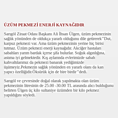
00
01
ÜZÜM PEKMEZİ ENERJİ KAYNAĞIDIR
00
Sarıgöl Ziraat Odası Başkanı Ali İhsan Ülgen, üzüm pekmezinin
50
sağlık yönünden de oldukça yararlı olduğunu dile getirerek’’Dut,
karpuz pekmezi var. Ama üzüm pekmezinin yerine hiç birisi
tutmaz. Üzüm pekmezi enerji kaynağıdır. Akciğer hastaları
 ATATÜRK EVİ HEDİYE ETTİ
sabahları yarım bardak içerse şifa bulurlar. Soğuk algınlığına,
astıma iyi gelmektedir. Kış aylarında evlerimizde sabah
TİM KURULU TOPLANTISI
kahvaltılarımız da pekmezi banarak yediğimizde
üşümeyiz.Pekmezin sağlık yönünden en yararlı olanı da kan
KURBANLIK KOYUNLARA BÜYÜK İLGİ
yapıcı özelliğidir.Öksürük için de bire birdir’’dedi.
Sarıgöl ve çevresinde doğal olarak yapılmakta olan üzüm
LICALARI
pekmezinin litresinin de 25.00 -30.00 TL arasında alıcı bulduğunu
belirten Ülgen üç kilo sultaniye üzümden bir kilo pekmez
 (E) EHLİYET SINAVINDA BAŞARILI
yapıldığını söyledi.
EMELER
ER 45 DERECE SICAKTA ÇALIŞIYOR