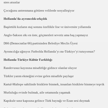
arlamentosunda
stres atsınlar
Çocuğunu antrenmana götüren velilerde sosyalleşiyor
atik Garaj
Hollanda’da ayrımcılık-ırkçılık
 YOGUN iLGi-BALOGLU
Başörtülü kızların staj sorunu özellikle lise ve üniversite yıllarında
 DUZYATAN YOLLARDA
Anglo-Sakson ırkı en üste, göçmenleri severiz ama baş yapmayız
SHERAZADE” ODULUNU KAZANDI
D66 (Democratlar 66) partisinden Belediye Meclis Üyesi
Ayrımcılığa uğruyor. Futbolda Hollanda’yı mı-Türkiye’yi tutuyorsun?
 COSKUYLA KUTLANDI
Hollanda-Türkiye Kültür Farklılığı
iZMETE ACiLDi
Randevusuz kayınına misafirliğe gidince olanlar oluyor
nd
Türkler yarım ekmeğini evine gelen misafirle paylaşır
mi
Kartal-Maltepe sahilinde bisiklete binmek, insanları bisiklete binmeye teşvik
Mutluluğu evinde bulmak, aile ortamında yaşamak
i
Kapıkule sınır kapısına gelince Türk bayrağı ve Ezan sesi duymak