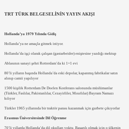
i
TRT TÜRK BELGESELİNİN YAYIN AKIŞI
LARI SÜPRİZİ
ERi
Hollanda’ya 1979 Yılında Gidiş
Hollanda’ya ne amaçla gitmek istiyor.
 FUARINA GEZi
Hollanda’da işçi olarak çalışan (gastarbeider) eniştesine yazdığı mektup
INO” ÖDÜLÜNÜ KAZANDI
Ablasının sanayi şehri Rotterdam’da ki 1+1 evi
KAYESi
80’li yılların başında Hollanda’da eski depolar, kapanmış fabrikalar satın
alınıp camii yapılıyor
R BAL
1500 kişilik Rotterdam De Doelen Konferans salonunda müslümanlar
(Türkler, Faslılar, Pakistanlılar, Cezayirliler, Mısırlılar) Bayram Namazı
iLi
kılıyor
ERASI
Türkler 1965 yıllarında bir traktör parası kazanmak için gurbete çıkıyorlar
Erasmus Üniversitesinde Dil Öğrenme
RiNi BEKLiYOR
70’li yıllarda Hollanda’da dil okulları yoktu. Başarılı olmak için o ülkenin