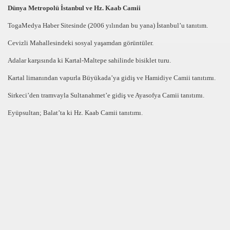
Dünya Metropolü İstanbul ve Hz. Kaab Camii
SURE GÜNÜ
TogaMedya Haber Sitesinde (2006 yılından bu yana) İstanbul’u tanıtım.
 Kisi Katildi
Cevizli Mahallesindeki sosyal yaşamdan görüntüler.
Adalar karşısında ki Kartal-Maltepe sahilinde bisiklet turu.
Kartal limanından vapurla Büyükada’ya gidiş ve Hamidiye Camii tanıtımı.
olculugu
Sirkeci’den tramvayla Sultanahmet’e gidiş ve Ayasofya Camii tanıtımı.
A
Eyüpsultan; Balat’ta ki Hz. Kaab Camii tanıtımı.
ideolar
tanbul 13. Sirada
ist 5 Ayda 6 Milyon
Cesmesine Sigindi