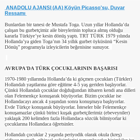
ANADOLU AJANSI (AA) Köyün Picasso'su, Duvar
Ressamı
Bunlardan bir tanesi de Mustafa Toga. Uzun yıllar Hollanda’da
çalışan bu gurbetçimiz aile bireylerinin topluca almış olduğu
kararla Türkiye’ye kesin dönüş yaptı. TRT TÜRK 1979 yılında
Hollanda’ya giden Toga’nın 34 yıllık gurbet öyküsünü “Kesin
Dönüş” programıyla izleyicilerin beğenisine sunuyor.
com
AVRUPA'DA TÜRK ÇOCUKLARININ BAŞARISI
200
1970-1980 yıllarında Hollanda’da ki göçmen çocukları (Türkler)
Hollandalı yaşıtlarına göre eğitime 4-5 yaş geriden başlıyorlar.
Çünkü Hollandalı çocuklar doğduğundan itibaren kendi ana dilleri
olan Felemenkçe konuşarak büyüyorlar. Bizim çocuklar ise
Hollandacayı ancak 4 yaşından sonra konuşmaya başlıyorlar.
Evde Türkçe konuşarak büyüyorlar. İsteseler bile Felemenkçe
konuşamazlar çünkü birinci kuşak gurbetçilerimiz (ebeveyniler)
yaklaşık 200 kelimden fazla Hollandaca sözcük bilmiyorlar ki
DU..!”
çocuklarına Hollandaca öğretsinler.
LAR`
Hollandalı çocuklar 2 yaşında periyodik olarak okula (kreş)