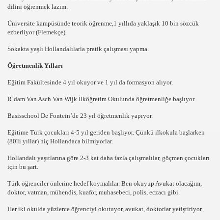
BOZAGLAR)
dilini öğrenmek lazım.
Üniversite kampüsünde teorik öğrenme,1 yıllıda yaklaşık 10 bin sözcük
AGILTILDI
ezberliyor (Flemekçe)
ANDA´DA
Sokakta yaşlı Hollandalılarla pratik çalışması yapma.
Öğretmenlik Yılları
Eğitim Fakültesinde 4 yıl okuyor ve 1 yıl da formasyon alıyor.
VARLANIYOR
R’dam Van Asch Van Wijk İlköğretim Okulunda öğretmenliğe başlıyor.
Basisschool De Fontein’de 23 yıl öğretmenlik yapıyor.
R
Eğitime Türk çocukları 4-5 yıl geriden başlıyor. Çünkü ilkokula başlarken
(80'li yıllar) hiç Hollandaca bilmiyorlar.
Hollandalı yaşıtlarına göre 2-3 kat daha fazla çalışmalılar, göçmen çocukları
için bu şart.
Türk öğrenciler önlerine hedef koymalılar. Ben okuyup Avukat olacağım,
MUHTESEM OLDU
doktor, vatman, mühendis, kuaför, muhasebeci, polis, eczacı gibi.
Her iki okulda yüzlerce öğrenciyi okutuyor, avukat, doktorlar yetiştiriyor.