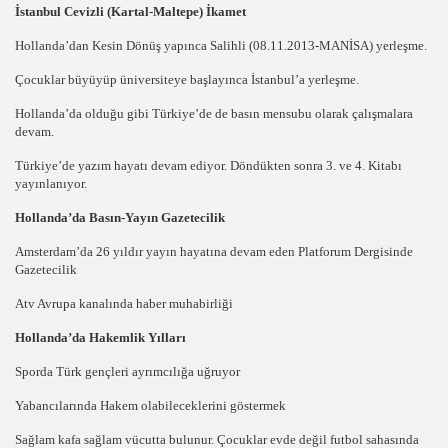
İstanbul Cevizli (Kartal-Maltepe) İkamet
hli
Hollanda’dan Kesin Dönüş yapınca Salihli (08.11.2013-MANİSA) yerleşme.
di
Çocuklar büyüyüp üniversiteye başlayınca İstanbul’a yerleşme.
 OYUNU
Hollanda’da olduğu gibi Türkiye’de de basın mensubu olarak çalışmalara
devam.
A RESiM SERGiSi ACTI
Türkiye’de yazım hayatı devam ediyor. Döndükten sonra 3. ve 4. Kitabı
yayınlanıyor.
EK KONFERANS VERDi
Hollanda’da Basın-Yayın Gazetecilik
NiSAN TÖRENi
Amsterdam’da 26 yıldır yayın hayatına devam eden Platforum Dergisinde
Gazetecilik
I SEZON SONU TOPLANTISINI NiMA DA YAPTI
Atv Avrupa kanalında haber muhabirliği
R KESKiNER'iN HAYIR YEMEGiNE KATILDI
Hollanda’da Hakemlik Yılları
RI PiKNiKTE BULUSTU
Sporda Türk gençleri ayrımcılığa uğruyor
Yabancılarında Hakem olabileceklerini göstermek
aniyor
Sağlam kafa sağlam vücutta bulunur. Çocuklar evde değil futbol sahasında