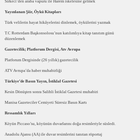
Sirkeci’den araba vapuru ile Harem iskelesine gelmek
SANAT DOSTLARI’NI ZiYARET ETTi
Yayınlanan Şiir, Öykü Kitapları
leri 10 Lira
Türk velilerin hayat hikâyelerini dinlemek, öykülerini yazmak
in
T.C Rotterdam Başkonsolosu’nun katılımlıya kitap tanıtım günü
düzenlemek
RAMI HUZUNLU GECTi
Gazetecilik; Platforum Dergisi, Atv Avrupa
AYBETTiK
Platforum Dergisinde (26 yıllık) gazetecilik
ATV Avrupa’da haber muhabirliği
 Ziyareti
Türkiye’de Basın Yayın, İstiklal Gazetesi
ASINI KUTLADI
Kesin Dönüşten sonra Salihli İstiklal Gazetesi muhabiri
urutuluyor
Manisa Gazeteciler Cemiyeti Süresiz Basın Kartı
yi Guldurdu
Ressamlık Yılları
Köyün Piccaso’su, köyünün duvarlarını doğa resimleriyle süsledi.
N ANLAMLI BAYRAK
Anadolu Ajansı (AA) ile duvar resimlerini tanıtan röportaj
 Zamani