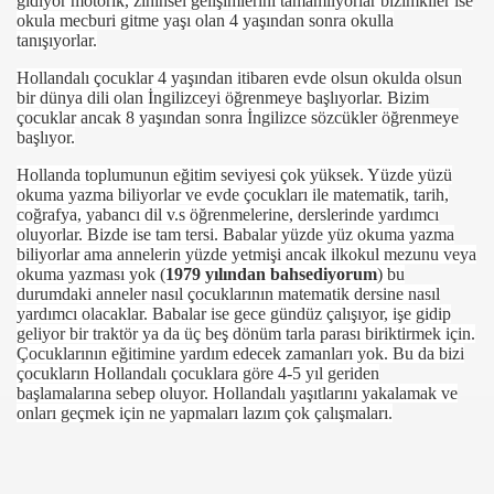
gidiyor motorik, zihinsel gelişimlerini tamamlıyorlar bizimkiler ise
İ”
okula mecburi gitme yaşı olan 4 yaşından sonra okulla
tanışıyorlar.
VRE DÜZENLEMESİ
Hollandalı çocuklar 4 yaşından itibaren evde olsun okulda olsun
bir dünya dili olan İngilizceyi öğrenmeye başlıyorlar. Bizim
VE EL SANATLARI SERGiSi ACTI
çocuklar ancak 8 yaşından sonra İngilizce sözcükler öğrenmeye
başlıyor.
NAYi ODASI BASKAN ADAYI iBRAHiM YÜKSEL
Hollanda toplumunun eğitim seviyesi çok yüksek. Yüzde yüzü
okuma yazma biliyorlar ve evde çocukları ile matematik, tarih,
 CEGEREK GÖREViNE BASLADI
coğrafya, yabancı dil v.s öğrenmelerine, derslerinde yardımcı
oluyorlar. Bizde ise tam tersi. Babalar yüzde yüz okuma yazma
biliyorlar ama annelerin yüzde yetmişi ancak ilkokul mezunu veya
okuma yazması yok (
1979 yılından bahsediyorum
) bu
durumdaki anneler nasıl çocuklarının matematik dersine nasıl
PARTA ROTTERDAM
yardımcı olacaklar. Babalar ise gece gündüz çalışıyor, işe gidip
geliyor bir traktör ya da üç beş dönüm tarla parası biriktirmek için.
A MOREL SÖLENi
Çocuklarının eğitimine yardım edecek zamanları yok. Bu da bizi
çocukların Hollandalı çocuklara göre 4-5 yıl geriden
I STSO YU ZiYARET ETTi
başlamalarına sebep oluyor. Hollandalı yaşıtlarını yakalamak ve
onları geçmek için ne yapmaları lazım çok çalışmaları.
ENi ATANAN SAVCIYA ZiYARET