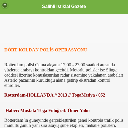
Salihli İstiklal Gazete
DÖRT KOLDAN POLİS OPERASYONU
Rotterdam polisi
Cuma akşamı 17.00 - 23.00 saatleri arasında
y
ü
zlerce arab
ayı kontroldan geçirdi. Motorlu polisler ise Slinge
caddesi üzerine konuşlaştırılan radar sistemine yakalanan arabaları
Asterlo pazarının kurulduğu alana getirip ekstradan kontrol
ettirdiler.
Rotterdam-HOLLANDA // 2013 // TogaMedya / 052
Haber: Mustafa Toga
Fotoğraf: Ömer Yalın
Rotterdam´ın güneyinde gerçekleştirilen genel kontrola trafik polis
müdürlüğünün yanı sıra asayiş şube ekipleri, mahalle polisleri,
OLLANDA