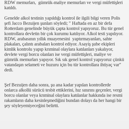
RDW memurları, gümrük-maliye memurları ve vergi müfettişleri
katıldı.
Genelde alkol testinin yapıldığı kontrol ile ilgili bilgi veren Polis
şefi Jacco Bezuijen şunları söyledi; " Haftada en az bir defa
Rotterdam genelinde büyük çapta kontrol yapıyoruz. Bu tür genel
kontrollara devletin bir çok kurumu katılıyor. Alkol testi yapılıyor.
RDW, arabasının yıllık muayenesini yaptırmayanları, sahte
plakaları, çalıntı arabaları kontrol ediyor. Asayiş şube ekipleri
kimlik kontrolu yapıp krıminal olaylara katılanları yakalıyor,
devlete vergi borcu olanları ise vergi müfettişleri, maliye ve
gümrük memurları yapıyor. Sık sık genel kontrol yapıyoruz çünkü
com
vatandaşın selameti ve huzuru için bu tür kontrollara ihtiyaç var"
dedi.
200
Şef Bezuijen daha sonra, şu ana kadar yapılan kontrollerde
onlarca alkollü sürücü tesbit ettiklerini, hız sınırını geçenler, vergi
borcu olanlar veya krıminal olaylara katılanlar hakkında ise resmi
rakamların daha kesinleşmediğini bundan dolayı da her hangi bir
şey söyleyemiyeceğini belirtti.
DU..!”
LAR`