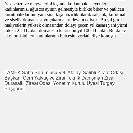
Yaz sebze ve meyvelerini kışında kullanmak isteyenler
kadınlarımız, ağustos ayının gelmesiyle birlikte biber ve patlıcan
i
kurutmalıklarının yanı sıra,
kışa hazırlık olarak salçalık, kurutmalı
ve şişelik domates suyu çıkarmaları devam ediyor. Bu yıl girdi
LARI SÜPRİZİ
maliyetlerin yüksek olmasından dolayı geçen yıl kasası yani yirmi
kilosu 25 TL olan domatesin kasası bu yıl 100 TL çıktı. Bu da ev
ERi
ekonomisini, ev hanımlarının bütçesini zorladı diye konuştu.
 FUARINA GEZi
INO” ÖDÜLÜNÜ KAZANDI
TAMEK Saha Sorumlusu Veli Atalay, Salihli Ziraat Odası
KAYESi
Başkanı Cem Yalvaç ve Zirai Teknik Danışman Ziya
Durasallı, Ziraat Odası Yönetim Kurulu Üyesi Turgay
R BAL
Başgönül
iLi
ERASI
RiNi BEKLiYOR