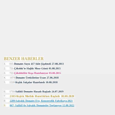
BOZAGLAR)
AGILTILDI
ANDA´DA
VARLANIYOR
BENZER HABERLER
1.
011-
Domates Suyu 417 Adet Şişelendi 27.08.2013
R
2.
721-
Çökelek’te Slajlık Mısır Günü 01.08.2015
3.
722-
Çökelekliler Kışa Hazırlanıyor 03.08.2015
4. 1474-
Domates Üreticilerine Uyarı 27.06.2018
5.
1518-
Kışlık Salçalar Hazırlandı 10.08.2018
6.
1710-
Salihli Domates Hasadı Başladı 24.07.2019
7.
2103-Kışlık Mutfak Hazırlıkları Başladı 18.08.2020
MUHTESEM OLDU
8.
2289-Salçalık Domates Eve, Konservelik Fabrikaya-2021
9.
067- Salihli'de Salçalık Domatesler Toplanıyor 12.08.2022