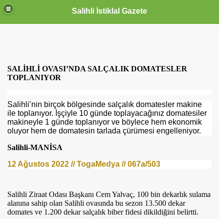
Salihli İstiklal Gazete
SALİHLİ OVASI’NDA SALÇALIK DOMATESLER
TOPLANIYOR
Salihli’nin birçok bölgesinde salçalık domatesler makine
ile toplanıyor. İşçiyle 10 günde toplayacağınız domatesiler
makineyle 1 günde toplanıyor ve böylece hem ekonomik
oluyor hem de domatesin tarlada çürümesi engelleniyor.
Salihli-MANİSA
12 Ağustos 2022 // TogaMedya // 067a/503
Salihli Ziraat Odası Başkanı Cem Yalvaç, 100 bin dekarlık sulama
alanına sahip
olan
Salihli ovasında
bu sezon
13.500 dekar
domates ve 1.200 dekar salçalık biber fidesi dikildiğini belirtti.
OLLANDA