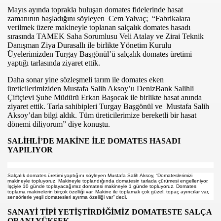
Mayıs ayında toprakla buluşan domates
fideler
inde hasat
zamanının başladığını söyleyen
Cem Yalvaç;
“
Fabrikalara
verilmek üzere makineyle toplanan salçalık domates hasadı
sırasında
TAMEK Saha Sorumlusu Veli Atalay ve Zirai Teknik
Danışman Ziya Durasallı ile birlikte Yönetim Kurulu
Üyelerimizden Turgay Başgönül’ü salçalık domates üretimi
yaptığı tarlasında ziyaret ettik.
Daha sonar yine s
özleşmeli tarım ile domates eken
üreticilerimiziden Mustafa Salih Aksoy’u DenizBank Salihli
Çiftçievi Şube Müdürü Erkan Başocak ile birlikte hasat anında
com
ziyaret ettik.
Tarla sahibipleri
Turgay Başgönül ve
Mustafa Salih
Aksoy’dan bilgi aldık. Tüm üreticilerimize bereketli bir hasat
dönemi diliyorum” diye konuştu.
200
SALİHLİ’DE MAKİNE İLE DOMATES HASADI
YAPILIYOR
Salçalık domates üretimi yaptığını söyleyen Mustafa Salih Aksoy, “Domateslerimizi
makineyle topluyoruz. Makineyle toplandığında domatesin tarlada çürümesi engelleniyor.
DU..!”
İşçiyle 10 günde toplayacağımız domatesi makineyle 1 günde topluyoruz. Domates
toplama makinelerin birçok özelliği var. Makine ile toplamak çok güzel, topaç ayırıcılar var,
sensörlerle yeşil domatesleri ayırma özelliği var” dedi.
LAR`
SANAYİ TİPİ YETİŞTİRDİĞİMİZ DOMATESTE SALÇA
ORANI YÜKSEK