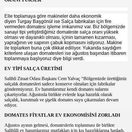
İ”
Elle toplamaya göre makineler daha ekonomik
VRE DÜZENLEMESİ
diyen Turgay Başgönül ise Salça fabrikaları için fire
vermeden domatesi işleme imkanımız var. Biz bölgemizde
VE EL SANATLARI SERGiSi ACTI
sanayi tipi yetiştirdiğimiz domateste salça oranı yüksek
olması ve dayanıklı olması, içinin tamamen kızarması,
NAYi ODASI BASKAN ADAYI iBRAHiM YÜKSEL
yaprağının ve sapının çabuk kopmasını istiyoruz. Makine
ile toplarken buna çok dikkat ediliyor. Yukarıda saydığım
kriterlere ulaşan domatesleri ise ağustos başından itibaren
 CEGEREK GÖREViNE BASLADI
toplanmaya başlıyoruz diye bilgi verdi.
EV TİPİ SALÇA ÜRETİMİ
Salihli Ziraat Odası Başkanı Cem Yalvaç “Bölgemizde ürettiğimiz
PARTA ROTTERDAM
salçalık domatesleri sadece konserve olmaları için fabrikalar
göndermiyoruz. Ev hanımlarımız kendi domates sularını
A MOREL SÖLENi
çıkartıyorlar. Ağustosla birlikte evlerde kışa hazırlık olarak
salçalık, kurutmalı ve şişelik domates suyu çıkarmaları devam
I STSO YU ZiYARET ETTi
ediyor.
DOMATES FİYATLAR EV EKONOMİSİNİ ZORLADI
ENi ATANAN SAVCIYA ZiYARET
Ağustos ayının gelmesi, domateslerin toplanması ile birlikte
Salihlili ev hanımlarımız mutfakları için kış hazırlıklarına başladı.