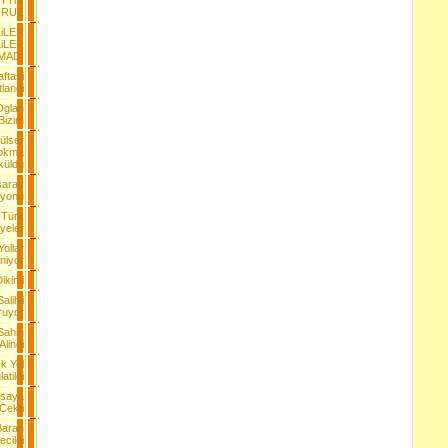
YTiN
ORUZ
iLER
iLER
MADI
ftasi
tlandi
Oglan
Bizim
ülser
Lokma
küldü
saray
iyonu
 Türk
yeler
Yollar
aniyor
ikimi
lihli
ruyor
Sahin
Alindi
k Yol
atildi
rsaya
Cekti
Baran
ecildi