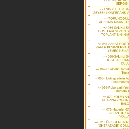
HOLLANDA DA R
SERGiSi
=> ESKi KULTUR BA
ZEYBEK KONFERANS V
=> TORUNOGUL
AiLESiNiN NiSAN T
=> 064-SALiHLi 
DOSTLARI SEZON 
TOPLANTISINI NiM
Y
=> 065-SANAT DOSTL
ZAFER KESKiNER'iN H
YEMEGiNE KAT
=> 066-SALiHLi 
DOSTLARI PiKN
BUL
=> 067a-Salcalik Domat
Topla
=> 068-Holdingzadeler A
Parlamento
=> 069-Robortlarin Yon
Otomatik 
=> 070-KÖLEN A
FUARINA YOGUN i
BAL
=> 071-Haberler-
ALTAN DUZY
YOLL
=> 72-TÜRK GENCiNiN
“SHERAZADE” ODU