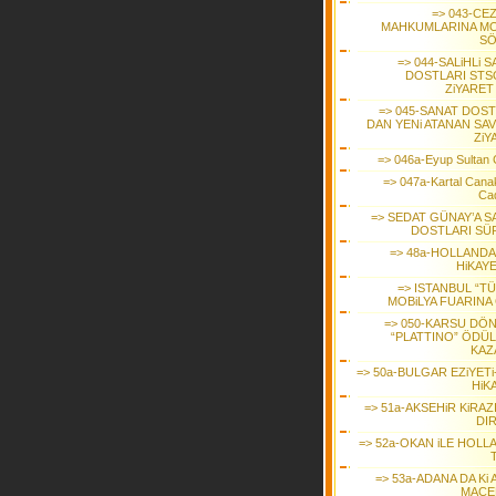
=> 043-CE
MAHKUMLARINA M
SÖ
=> 044-SALiHLi 
DOSTLARI STS
ZiYARET
=> 045-SANAT DOST
DAN YENi ATANAN SAV
ZiY
=> 046a-Eyup Sultan 
=> 047a-Kartal Cana
Ca
=> SEDAT GÜNAY’A S
DOSTLARI SÜP
=> 48a-HOLLANDA
HiKAYE
=> ISTANBUL “T
MOBiLYA FUARINA 
=> 050-KARSU DÖ
“PLATTINO” ÖDÜ
KAZ
=> 50a-BULGAR EZiYETi
HiK
=> 51a-AKSEHiR KiRAZ
DIR
=> 52a-OKAN iLE HOLL
T
=> 53a-ADANA DA Ki
MACE