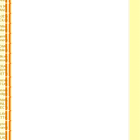
ANDI
N 90.
ANDI
JESi
iLDi
 Miss
lland
enlik
nemi
n OMO
bilesi
tlican
asadi
ERAL
I’NI
 ETTi
mazan
0 Lira
Yasam
digin
ANMA
UNLU
ECTi
 AY-I
TTiK
nysos
yareti
TMAN
TLADI