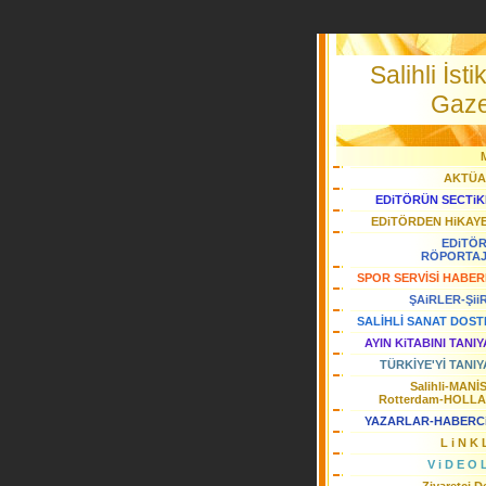
Salihli İstik
Gaze
AKTÜA
EDiTÖRÜN SECTiK
EDiTÖRDEN HiKAY
EDiTÖ
RÖPORTA
SPOR SERVİSİ HABER
ŞAiRLER-Şii
SALİHLİ SANAT DOST
AYIN KiTABINI TANI
TÜRKİYE'Yİ TANIY
Salihli-MANİ
Rotterdam-HOLL
YAZARLAR-HABERC
L i N K 
V i D E O 