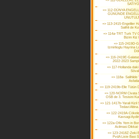
=> 111-ÜLKELERE ZE
SATIY
=> 112-DÜNYA ENGELL
GÜNÜNDE ENGELL
UNUTUL
=> 113-2415-Engeliler Ha
Salihli de Ku
=> 114a-TRT Turk TV 
Bizim Kiz 
=> 115-2419D-G
Izmirlioglu Hayrina 
Dö
=> 116-2419E-Galata
2022-2023 Samp
=> 117-Hollanda daki
Söval
=> 118a- Salihlide 
Asfatl
=> 119-2419b-Elle Tütün D
=> 120-NORM Civata Sa
OSB de 3. Tesisini Ku
=> 121-1417b-Yarali Kizil 
Tedavi Altina 
=> 122-2419A-Cökele
Kavsagi Aydinl
=> 122a-Ofis Yem in Bo
Acilmasi Dikkat 
=> 123-2418Z-Zeki 
PvdA Liste Basi S