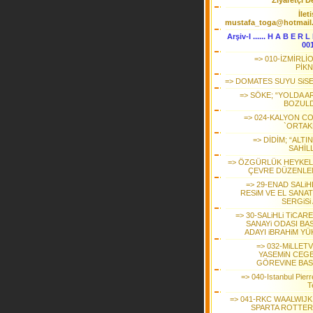
Ziyaretçi De
İlet
mustafa_toga@hotmail
Arşiv-I ...... H A B E R L
00
=> 010-İZMİRLİ
PİKN
=> DOMATES SUYU SiSE
=> SÖKE; “YOLDA A
BOZULDU
=> 024-KALYON CO
`ORTAK
=> DİDİM; “ALT
SAHİL
=> ÖZGÜRLÜK HEYKELİ
ÇEVRE DÜZENLE
=> 29-ENAD SALiH
RESiM VE EL SANAT
SERGiSi
=> 30-SALiHLi TiCAR
SANAYi ODASI BA
ADAYI iBRAHiM YÜ
=> 032-MiLLETV
YASEMiN CEG
GÖREViNE BAS
=> 040-Istanbul Pierr
T
=> 041-RKC WAALWIJK 
SPARTA ROTTE