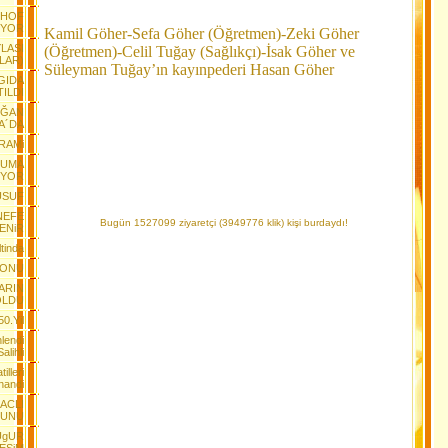
NHOF
LiYOR
Kamil Göher-Sefa Göher (Öğretmen)-Zeki Göher
YLASI
(Öğretmen)-Celil Tuğay (Sağlıkçı)-İsak Göher ve
LAR)
Süleyman Tuğay’ın kayınpederi Hasan Göher
GIDA
TILDI
OĞAN
A´DA
RAMi
RUMA
IYOR
YUSUF
NEFE
Bugün 1527099 ziyaretçi (3949776 klik) kişi burdaydı!
ENiR
tinda
YONU
ARIN
OLDU
50.Yil
lendi
Salihli
lleri
nandi
ACLI
YUNU
 UgUR