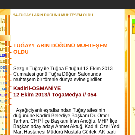
54-TUGAY LARIN DUGUNU MUHTESEM OLDU
lal
Her Gün Yeni B
te
Menü
TUĞAY’LARIN DÜĞÜNÜ MUHTEŞEM
LİTE
OLDU
LERi
ELER
RDEN
Sezgin Tuğay ile Tuğba Ertuğrul 12 Ekim 2013
JLAR
Cumratesi günü Tuğra Düğün Salonunda
LERi
muhteşem bir törenle dünya evine girdiler.
RLER
Kadirli-OSMANİYE
LARI
12 Ekim 2013//
TogaMedya // 054
YALIM
ALIM
SA ve
T
Aşağıçiyanlı eşraflarından Tuğay ailesinin
ANDA
düğününe Kadirli Belediye Başkanı Dr. Ömer
iLER
Tarhan, CHP İlçe Başkanı İrfan Arıoğlu, MHP İlçe
L E R
Başkan aday adayı Ahmet Aktuğ, Kadirli Özel Yedi
L A R
Mart Hastanesi Müdürü Mustafa Gürlek. AK parti