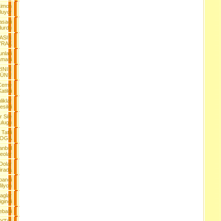
Limon
luyor
asadi
durdu
ASIN
YRAK
nlari
amani
ININ
GÜNÜ
 Ceme
atildi
iklar
esildi
 Sile
ulugu
Tatili
OGA
anbul
deolar
Dolar
Sirada
banci
ilyon
aglar
gindi
ebabi