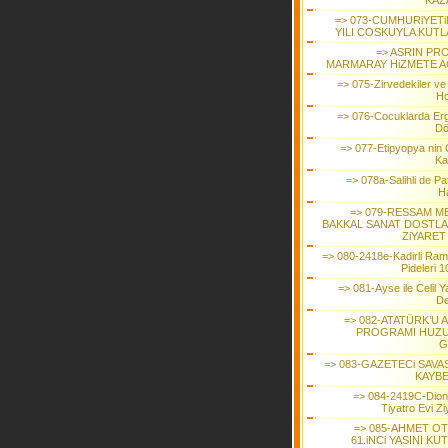
KAZ
=> 073-CUMHURiYETi
YILI COSKUYLA KUTL
=> ASRIN PRO
MARMARAY HiZMETE AC
=> 075-Zirvedekiler ve
Ho
=> 076-Cocuklarda Erg
Dö
=> 077-Etipyopya ni
Ka
=> 078a-Salihli de Pa
H
=> 079-RESSAM M
BAKKAL SANAT DOSTLAR
ZiYARET
=> 080-2418e-Kadirli Ra
Pideleri 1
=> 081-Ayse ile Celil 
De
=> 082-ATATÜRK’U 
PROGRAMI HUZ
G
=> 083-GAZETECi SAVAS
KAYBE
=> 084-2419C-Dio
Tiyatro Evi Zi
=> 085-AHMET O
61.iNCi YASINI KU