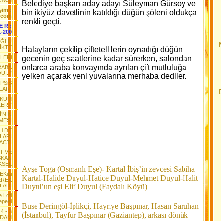
fteri
Belediye başkan aday adayı Süleyman Gürsoy ve
işim :
bin ikiyüz davetlinin katıldığı düğün şöleni oldukça
.com
renkli geçti.
 E R :
1-200
OĞLU
İKTE
Halayların çekilip çiftetellilerin oynadığı düğün
LERi
gecenin geç saatlerine kadar sürerken, salondan
onlarca araba konvayında ayrılan çift mutluluğa
RABA
..!”
yelken açarak yeni yuvalarına merhaba dediler.
PSiS
LAR`
INKUM
LERİ”
’NİN
MESİ
Li DE
LARI
 ACTI
ET VE
SKAN
KSEL
Ayşe Toga (Osmanlı Eşe)- Kartal İbiş’in zevcesi Sabiha
EKiLi
Kartal-Halide Duyul-Hatice Duyul-Mehmet Duyul-Halit
EREK
LADI
Duyul’un eşi Elif Duyul (Faydalı Köyü)
e Loti
epesi
Buse Deringöl-İplikçi, Hayriye Başpınar, Hasan Saruhan
4 - 3
(İstanbul), Tayfur Başpınar (Gaziantep), arkası dönük
RDAM