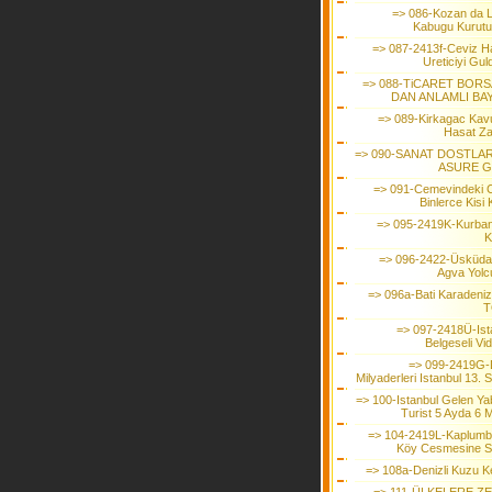
=> 086-Kozan da 
Kabugu Kurutu
=> 087-2413f-Ceviz H
Ureticiyi Gul
=> 088-TiCARET BORS
DAN ANLAMLI BA
=> 089-Kirkagac Kavu
Hasat Z
=> 090-SANAT DOSTLAR
ASURE 
=> 091-Cemevindeki
Binlerce Kisi K
=> 095-2419K-Kurbanl
K
=> 096-2422-Üsküdar
Agva Yolc
=> 096a-Bati Karadeniz 
T
=> 097-2418Ü-Ist
Belgeseli Vi
=> 099-2419G-
Milyaderleri Istanbul 13. 
=> 100-Istanbul Gelen Ya
Turist 5 Ayda 6 M
=> 104-2419L-Kaplumb
Köy Cesmesine Si
=> 108a-Denizli Kuzu K