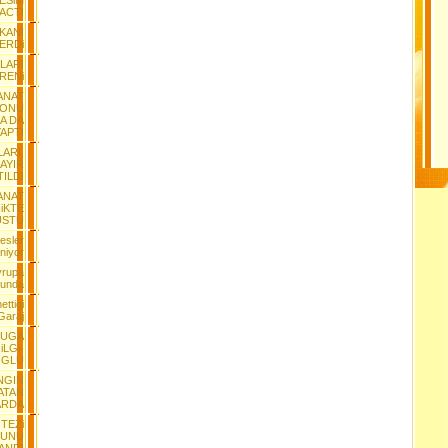
ESiM
 ACTI
KANI
ERDi
LARI
ÖRENi
SANAT
SONU
A DA
APTI
ARI,
AYIR
ILDI
SANAT
iKTE
USTU
esler
niyor
vrupa
sunda
ettigi
Garaj
NUGA
LGi-
OGLU
ENGIN
ATAN
ARDA
 TEZi
LUNU