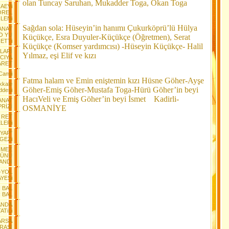
olan Tuncay Saruhan, Mukadder Toga, Okan Toga
ZAEVi
OREL
LENi
Sağdan sola: Hüseyin’in hanımı Çukurköprü’lü Hülya
SANAT
O YU
Küçükçe, Esra Duyuler-Küçükçe (Öğretmen), Serat
 ETTi
Küçükçe (Komser yardımcısı) -Hüseyin Küçükçe- Halil
LARI
Yılmaz, eşi Elif ve kızı
CIYA
ARET
Camii
Fatma halam ve Emin eniştemin kızı Hüsne Göher-Ayşe
kkale
Göher-Emiş Göher-Mustafa Toga-Hürü Göher’in beyi
ddesi
HacıVeli ve Emiş Göher’in beyi İsmet Kadirli-
ANAT
RİZİ
OSMANİYE
 RET
LERi
ÜYAP”
GEZi
NMEZ
LÜNÜ
ANDI
-YOL
AYESi
I BAL
 BAL
ANDA
ATiLi
 ARSA
RASI