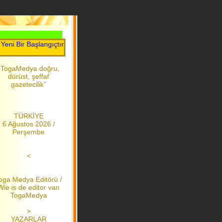
ir Başlangıçtır.....Toga Medya.....2006 dan bu yana
“TogaMedya doğru,
dürüst, şeffaf
gazetecilik”
TÜRKİYE
6 Ağustos 2026 /
Perşembe
<
oga Medya Editörü /
Wie is de editor van
TogaMedya
>
YAZARLAR