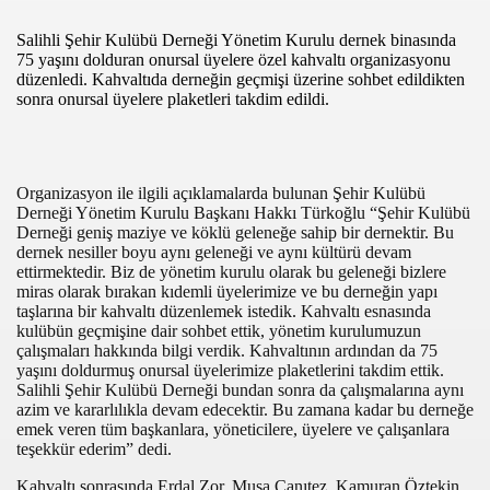
Salihli Şehir Kulübü Derneği Yönetim Kurulu dernek binasında
75 yaşını dolduran onursal üyelere özel kahvaltı organizasyonu
düzenledi. Kahvaltıda derneğin geçmişi üzerine sohbet edildikten
sonra onursal üyelere plaketleri takdim edildi.
Organizasyon ile ilgili açıklamalarda bulunan Şehir Kulübü
Derneği Yönetim Kurulu Başkanı Hakkı Türkoğlu “Şehir Kulübü
com
Derneği geniş maziye ve köklü geleneğe sahip bir dernektir. Bu
dernek nesiller boyu aynı geleneği ve aynı kültürü devam
ettirmektedir. Biz de yönetim kurulu olarak bu geleneği bizlere
200
miras olarak bırakan kıdemli üyelerimize ve bu derneğin yapı
taşlarına bir kahvaltı düzenlemek istedik. Kahvaltı esnasında
kulübün geçmişine dair sohbet ettik, yönetim kurulumuzun
çalışmaları hakkında bilgi verdik. Kahvaltının ardından da 75
yaşını doldurmuş onursal üyelerimize plaketlerini takdim ettik.
Salihli Şehir Kulübü Derneği bundan sonra da çalışmalarına aynı
azim ve kararlılıkla devam edecektir. Bu zamana kadar bu derneğe
DU..!”
emek veren tüm başkanlara, yöneticilere, üyelere ve çalışanlara
teşekkür ederim” dedi.
LAR`
Kahvaltı sonrasında Erdal Zor, Musa Canıtez, Kamuran Öztekin,