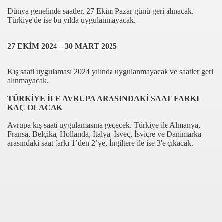
Dünya genelinde saatler, 27 Ekim Pazar günü geri alınacak.
Türkiye'de ise bu yılda uygulanmayacak.
27 EKİM 2024 – 30 MART 2025
Kış saati uygulaması 2024 yılında uygulanmayacak ve saatler geri
alınmayacak.
TÜRKİYE İLE AVRUPA ARASINDAKİ SAAT FARKI
com
KAÇ OLACAK
200
Avrupa kış saati uygulamasına geçecek. Türkiye ile Almanya,
Fransa, Belçika, Hollanda, İtalya, İsveç, İsviçre ve Danimarka
arasındaki saat farkı 1’den 2’ye, İngiltere ile ise 3'e çıkacak.
41
14 ... 2304-2494
22
642