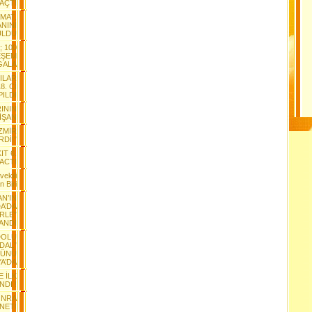
 AÇTI
MAT,
NINI
ULDU
; 100
EŞEM
GALA
ILAR
8. Cİ
ILDI
ININ
İŞAN
İZMİR
RDİ!”
IT 6.
ACTI
vekili
n Biri
N’IN
A’DA
RLE”
ANDI
DOLU
EDAL”
SÜNÜ
YA’DA
 İLK
DI !
ONRA
NET!