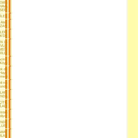
EMİS
 HAVA
SERİ
TİLER
 Ates
AZASI
LLERİ
K'DE
N 15
VLİT
MEĞİ
İLDİ
Aciniz
 Köyü
ek de
 Hayir
emegi
li nin
lunda
LARI
INDA
ÇİTİL
LADI
istan
diyor
ÜNDE
LUR”
DAMAT
ULAR