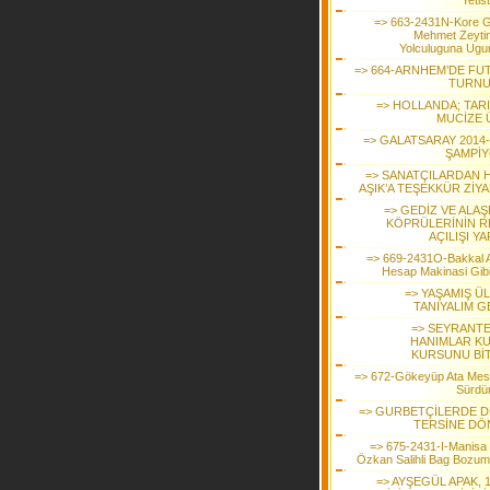
Yetist
=> 663-2431N-Kore G
Mehmet Zeyti
Yolculuguna Ugur
=> 664-ARNHEM’DE FU
TURNU
=> HOLLANDA; TAR
MUCİZE 
=> GALATSARAY 2014-
ŞAMPİ
=> SANATÇILARDAN H
AŞIK’A TEŞEKKÜR ZİYA
=> GEDİZ VE ALAŞ
KÖPRÜLERİNİN R
AÇILIŞI YA
=> 669-2431O-Bakkal
Hesap Makinasi Gibi 
=> YAŞAMIŞ ÜL
TANIYALIM G
=> SEYRANTE
HANIMLAR K
KURSUNU BİT
=> 672-Gökeyüp Ata Mesl
Sürdü
=> GURBETÇİLERDE D
TERSİNE DÖ
=> 675-2431-I-Manisa V
Özkan Salihli Bag Bozu
=> AYŞEGÜL APAK, 1