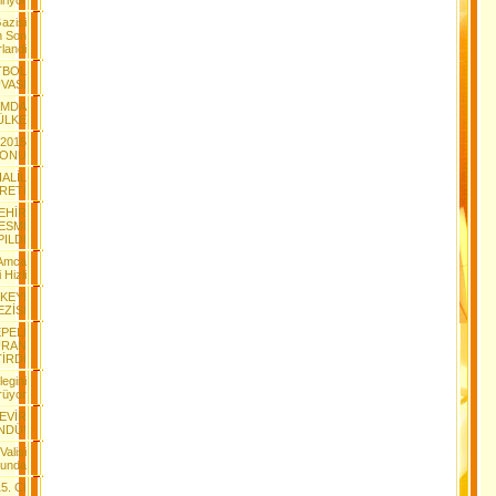
iriyor
azisi
n Son
landi
TBOL
VASI
IMDA
ÜLKE
2015
YONU
ALİL
RETİ
EHİR
ESMİ
PILDI
 Amca
Hizli
KEYİ
EZİSİ
PELİ
URAN
İRDİ
egini
rüyor
EVİR
NDÜ!
alisi
munda
5. Cİ