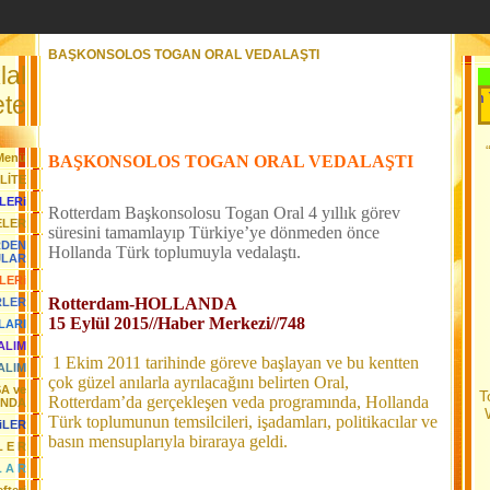
BAŞKONSOLOS TOGAN ORAL VEDALAŞTI
lal
Her Gün Yeni B
te
Menü
BAŞKONSOLOS TOGAN ORAL VEDALAŞTI
LİTE
LERi
Rotterdam Başkonsolosu Togan Oral 4 yıllık görev
ELER
süresini tamamlayıp Türkiye’ye dönmeden önce
RDEN
Hollanda Türk toplumuyla vedalaştı.
JLAR
LERi
Rotterdam-HOLLANDA
RLER
15 Eylül 2015//Haber Merkezi//748
LARI
YALIM
1 Ekim 2011 tarihinde göreve başlayan ve bu kentten
ALIM
çok güzel anılarla ayrılacağını belirten Oral,
SA ve
T
Rotterdam’da gerçekleşen veda programında, Hollanda
ANDA
Türk toplumunun temsilcileri, işadamları, politikacılar ve
iLER
basın mensuplarıyla biraraya geldi.
L E R
L A R