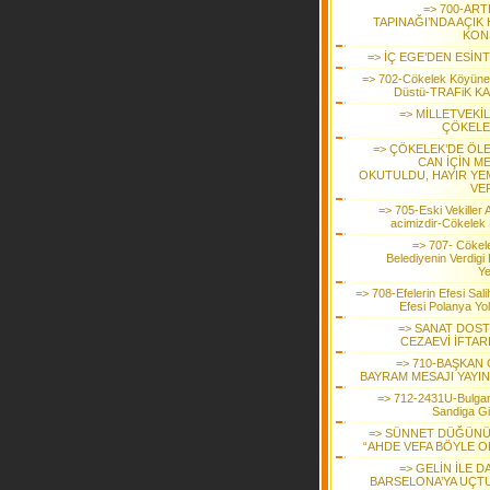
=> 700-ART
TAPINAĞI’NDA AÇIK
KON
=> İÇ EGE’DEN ESİN
=> 702-Cökelek Köyüne
Düstü-TRAFiK K
=> MİLLETVEKİ
ÇÖKELE
=> ÇÖKELEK’DE ÖLE
CAN İÇİN ME
OKUTULDU, HAYIR YE
VER
=> 705-Eski Vekiller 
acimizdir-Cökelek
=> 707- Cökel
Belediyenin Verdigi
Y
=> 708-Efelerin Efesi Salih
Efesi Polanya Yo
=> SANAT DOST
CEZAEVİ İFTAR
=> 710-BAŞKAN 
BAYRAM MESAJI YAYIN
=> 712-2431U-Bulgar
Sandiga Gi
=> SÜNNET DÜĞÜN
“AHDE VEFA BÖYLE O
=> GELİN İLE 
BARSELONA’YA UÇT