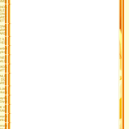
İMDİ
ANDA
İLER
YONU
ARET
ETTİ
EPAL
RINI
ARDI
E İLK
YESİ
anbul
eykoz
İNER
ILDI
YA’DA
ITTI
NLİK
 DİZİ
ARET
 Lüks
rkezi
Kayda
Giydi
İK VE
RAMI
onomi
ürkün
rsini