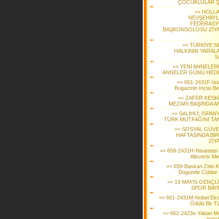
ÇOCUKLULAR Ş
=> HOLL
NEVŞEHİR’L
FEDERAS
BAŞKONSOLOSU ZİY
=> TÜRKİYE N
HALKININ YARALA
S
=> YENİ ANNELER
ANNELER GÜNÜ HEDİ
=> 651-2431F-Ist
Bogazinin Incisi B
=> ZAFER KESK
MEZARI BAŞINDA AN
=> SALİHLİ; İSPAN
TÜRK MUTFAĞINI TAN
=> SOSYAL GÜVE
HAFTASINDA BİR
ZİY
=> 658-2431H-Nisantasi
Alisveris Me
=> 659-Baskan Zeki 
Dügünde Cübbe 
=> 19 MAYIS GENÇL
SPOR BAY
=> 661-2431M-Nobel Ek
Ödülü Bir T
=> 662-2423s-Yaban Me