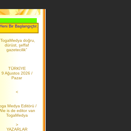
ir Başlangıçtır.....Toga Medya.....2006 dan bu yana
“TogaMedya doğru,
dürüst, şeffaf
gazetecilik”
TÜRKİYE
9 Ağustos 2026 /
Pazar
<
oga Medya Editörü /
Wie is de editor van
TogaMedya
>
YAZARLAR