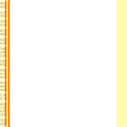
BİLE
DI !
OLUR
ÜNÜ!
ENİN
 OLDU
AFÇI
VAŞ”
DİLEK
ILAR
İTABI
LARI
ACAK
 BİR
RDİ!
ERİM,
A VE
ŞMASI
listin
Lahey
sladi
L 91
ETTİ
BAĞLI
LTÜR
LİĞİ
LEDİ
 FİLM
LERİ