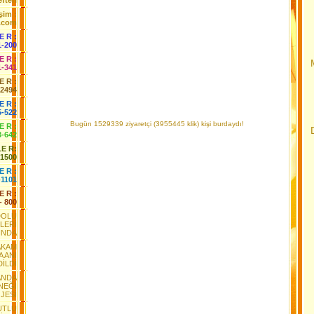
fteri
işim :
.com
 E R :
1-200
 E R :
1-341
 E R :
-2494
E R :
5-522
Bugün 1529339 ziyaretçi (3955445 klik) kişi burdaydı!
 E R :
3-642
LE R:
-1500
E R :
-1101
E R :
- 800
DOLU
LERİ
INDA
AKAM
 ANI
İLDİ
ANDA
NEĞİ
JESİ
UTLU