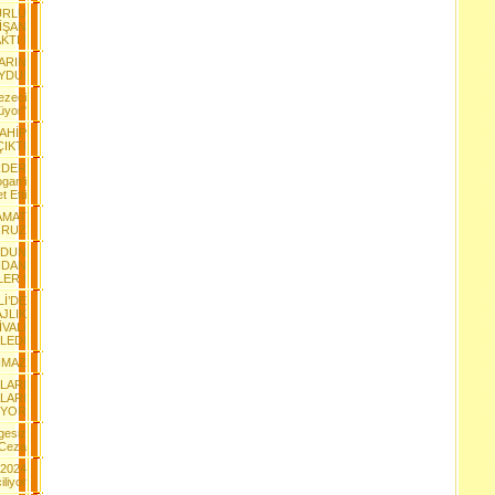
URLU
İŞAN
KTI !
ARIN
YDU!
ezeci
üyor"
SAHİP
ÇIKTI
RDER
gan'i
t Etti
AMAT
ORUZ
RDUN
NDAN
ER !
Lİ’DE
JLIK
İVALİ
LEDİ
IMAZ
LARI
LARI
IYOR
gesiz
 Ceza
-2024
liyor