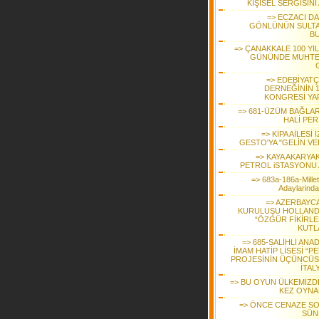
KİŞİSEL SERGİSİNİ
=> ECZACI DA
GÖNLÜNÜN SULTA
B
=> ÇANAKKALE 100 YIL
GÜNÜNDE MUHT
=> EDEBİYATÇ
DERNEĞİNİN 1
KONGRESİ YAP
=> 681-ÜZÜM BAĞLAR
HALİ PER
=> KİPA AİLESİ 
GESTO'YA "GELİN VE
=> KAYA AKARYAK
PETROL iSTASYONU 
=> 683a-186a-Millet
Adaylarinda
=> AZERBAYCA
KURULUŞU HOLLAND
“ÖZGÜR FİKİRLE
KUTL
=> 685-SALİHLİ ANA
İMAM HATİP LİSESİ “P
PROJESİNİN ÜÇÜNCÜ
İTAL
=> BU OYUN ÜLKEMİZDE
KEZ OYNAN
=> ÖNCE CENAZE S
SÜN