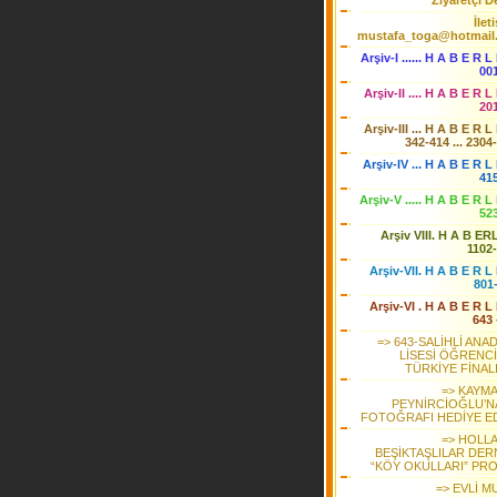
Ziyaretçi De
İlet
mustafa_toga@hotmail
Arşiv-I ...... H A B E R L
00
Arşiv-II .... H A B E R L
20
Arşiv-III ... H A B E R L
342-414 ... 2304
Arşiv-IV ... H A B E R L 
41
Arşiv-V ..... H A B E R L
52
Arşiv VIII. H A B ER
1102
Arşiv-VII. H A B E R L 
801
Arşiv-VI . H A B E R L 
643 
=> 643-SALİHLİ ANA
LİSESİ ÖĞRENCİ
TÜRKİYE FİNAL
=> KAYM
PEYNİRCİOĞLU’NA
FOTOĞRAFI HEDİYE ED
=> HOLL
BEŞİKTAŞLILAR DER
“KÖY OKULLARI” PRO
=> EVLİ M