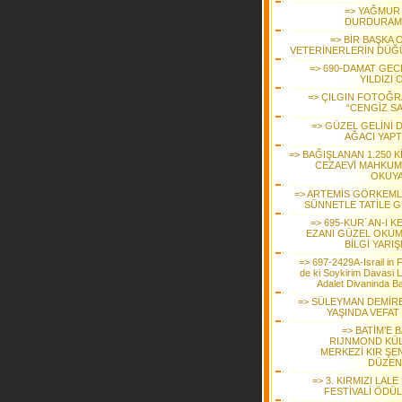
=> YAĞMUR 
DURDURAMA
=> BİR BAŞKA 
VETERİNERLERİN DÜĞ
=> 690-DAMAT GEC
YILDIZI
=> ÇILGIN FOTOĞR
“CENGİZ SA
=> GÜZEL GELİNİ 
AĞACI YAPT
=> BAĞIŞLANAN 1.250 K
CEZAEVİ MAHKUM
OKUY
=> ARTEMİS GÖRKEMLİ
SÜNNETLE TATİLE Gİ
=> 695-KUR´AN-I K
EZANI GÜZEL OKUM
BİLGİ YARI
=> 697-2429A-Israil in Fi
de ki Soykirim Davasi 
Adalet Divaninda Ba
=> SÜLEYMAN DEMİRE
YAŞINDA VEFAT 
=> BATİM’E 
RIJNMOND KÜ
MERKEZİ KIR ŞEN
DÜZEN
=> 3. KIRMIZI LALE
FESTİVALİ ÖDÜL