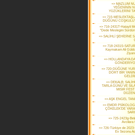
=> MAZLUM N
YEĞENİNİN N
YÜZÜKLERİNİ TA
=> 715-MESLEKTAŞL
DÜĞÜNÜ COŞKULU
=> 716-2431T-Hatayli M
"Dede Meslegini Sürdür
=> SALİHLİ ŞEHİDİNE 
=> 718-2431S-SATU
Kaymakam Ali Güldo
Ziyare
=> HOLLANDA’YA D
GÖNDERİY
=> 720-DÜĞÜNE YU
DÖRT BİR YANI
GELDİL
=> DEKALB; SALİH
TARLA GÜNÜ VE SILA
MISIR FEST
DÜZEN
=> AŞK ENGEL TAN
=> EMDR PSİKOLOG
ÇÖKELEK’DE YARA
SAR
=> 725-2423g-Bel
Avcilara
=> 726-Türkiye de 2023
Ev Sezonu Aci