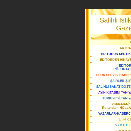
Salihli İstik
Gaze
AKTÜA
EDiTÖRÜN SECTiK
EDiTÖRDEN HiKAY
EDiTÖ
RÖPORTA
SPOR SERVİSİ HABER
ŞAiRLER-Şii
SALİHLİ SANAT DOST
AYIN KiTABINI TANI
TÜRKİYE'Yİ TANIY
Salihli-MANİ
Rotterdam-HOLL
YAZARLAR-HABERC
L i N K 
V i D E O 