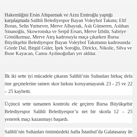
Hakemliğini Ersin Altıparmak ve Arzu Emiroğlu yaptığı
karşılaşmada
Salihli Belediyespor Bayan Voleybol Takımı; Elif
Boran, Selin Yurtsever, Merve Albayrak, Aslı Günseren, Aslıhan
Sinanoğlu, Skowronska ve Serpil Ersarı, Merve İzbilir, Sabriye
Gönülkırmaz, Merve Ateş kadrosuyla maça çıkarken Bursa
Büyükşehir Belediyespor Bayan Voleybol Takımının kadrosunda
Gözde Dal, Birgül Güler, İpek Soroğlu, Dirickx, Nikolic, Silva ve
Buse Kayacan, Cansu Aydınoğulları yer aldılar.
com
İlk iki sette iyi mücadele çıkaran Salihli’nin Sultanları birkaç defa
200
öne geçmelerine ramen skor farkını koruyamayarak 23 - 25 ve 22
41
– 25 kaybetti.
14 ... 2304-2494
Üçüncü sette tamamen kontrolu ele geçiren Bursa Büyükşehir
Belediyespor Salihli Belediyespor’u net bir skorla 12 – 25
22
yenerek maçı kazanmayı başardı.
642
Salihli’nin Sultanları önümüzdeki hafta İstanbul’da Galatasaray ile