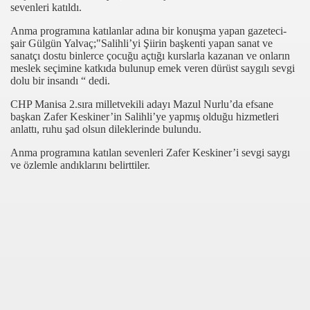
sevenleri katıldı.
Anma programına katılanlar adına bir konuşma yapan gazeteci-
şair Gülgün Yalvaç;"Salihli’yi Şiirin başkenti yapan sanat ve
sanatçı dostu binlerce çocuğu açtığı kurslarla kazanan ve onların
meslek seçimine katkıda bulunup emek veren dürüst saygılı sevgi
dolu bir insandı “ dedi.
CHP Manisa 2.sıra milletvekili adayı Mazul Nurlu’da efsane
başkan Zafer Keskiner’in Salihli’ye yapmış olduğu hizmetleri
anlattı, ruhu şad olsun dileklerinde bulundu.
com
Anma programına katılan sevenleri Zafer Keskiner’i sevgi saygı
ve özlemle andıklarını belirttiler.
200
41
14 ... 2304-2494
22
642