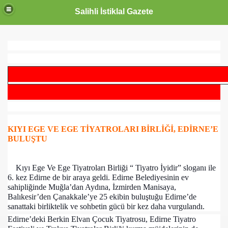
Salihli İstiklal Gazete
KIYI EGE VE EGE TİYATROLARI BİRLİĞİ, EDİRNE’E
BULUŞTU
Kıyı Ege Ve Ege Tiyatroları Birliği “ Tiyatro İyidir” sloganı ile
6. kez Edirne de bir araya geldi. Edirne Belediyesinin ev
sahipliğinde Muğla’dan Aydına, İzmirden Manisaya,
Balıkesir’den Çanakkale’ye 25 ekibin buluştuğu Edirne’de
sanattaki birliktelik ve sohbetin gücü bir kez daha vurgulandı.
Edirne’deki Berkin Elvan Çocuk Tiyatrosu, Edirne Tiyatro
OLLANDA