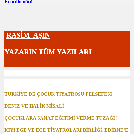
Koordinatörü
 Mehmedim!)
n Yok mu?)
RASİM AŞIN
ğe Umutla Bakıyor Ama!)
m İnsan Sevgime)
YAZARIN TÜM YAZILARI
kiye'nin Hastanesi)
e Saygı)
TÜRKİYE’DE ÇOCUK TİYATROSU FELSEFESİ
vre Kirliliği)
DENİZ VE HALİK MİSALİ
 Göstergeleri)
ÇOCUKLARA SANAT EĞİTİMİ VERME TUZAĞI !
ve Sanat)
KIYI EGE VE EGE TİYATROLARI BİRLİĞİ, EDİRNE’E