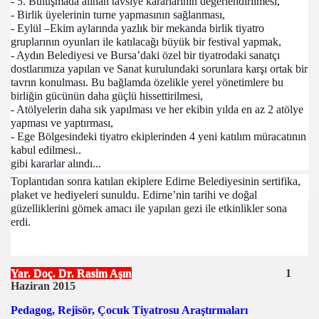
- 5. Buluşmada alınan tavsiye kararlarının değerlendirilmesi,
- Birlik üyelerinin turne yapmasının sağlanması,
- Eylül –Ekim aylarında yazlık bir mekanda birlik tiyatro
jority)
gruplarının oyunları ile katılacağı büyük bir festival yapmak,
- Aydın Belediyesi ve Bursa’daki özel bir tiyatrodaki sanatçı
dostlarımıza yapılan ve Sanat kurulundaki sorunlara karşı ortak bir
r Dönemece Giriyor)
tavrın konulması. Bu bağlamda özelikle yerel yönetimlere bu
birliğin gücünün daha güçlü hissettirilmesi,
- Atölyelerin daha sık yapılması ve her ekibin yılda en az 2 atölye
yapması ve yaptırması,
mın Jesti)
- Ege Bölgesindeki tiyatro ekiplerinden 4 yeni katılım müracatının
kabul edilmesi..
Anamdı)
gibi kararlar alındı...
Toplantıdan sonra katılan ekiplere Edirne Belediyesinin sertifika,
nılara Boğdun Bizi)
plaket ve hediyeleri sunuldu. Edirne’nin tarihi ve doğal
güzelliklerini gömek amacı ile yapılan gezi ile etkinlikler sona
erdi.
 Çok Sevdim)
miz ve Demokrasimiz)
Yar. Doç. Dr. Rasim Aşın
1
il Demokrasi Bayramı)
Haziran 2015
Pedagog, Rejisör, Çocuk Tiyatrosu Araştırmaları
cak Halimize)