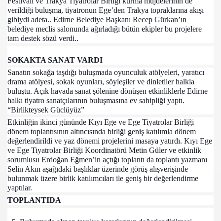
Festivali ve Trakya Tiyatrolar Birliği kurma müjdelerinin de
verildiği buluşma, tiyatronun Ege’den Trakya topraklarına akışı
gibiydi adeta.. Edirne Belediye Başkanı Recep Gürkan’ın
belediye meclis salonunda ağırladığı bütün ekipler bu projelere
tam destek sözü verdi..
n Zeytinoğlu)
SOKAKTA SANAT VARDI
İle Dobra Dobra)
Sanatın sokağa taşdığı buluşmada oyunculuk atölyeleri, yaratıcı
drama atölyesi, sokak oyunları, söyleşiler ve dinletiler halkla
ar Olan)
buluştu. Açık havada sanat şölenine dönüşen etkinliklerle Edirne
halkı tiyatro sanatçılarının buluşmasına ev sahipliği yaptı.
n en Yoğun)
“Birlikteysek Güclüyüz”
Etkinliğin ikinci gününde Kıyı Ege ve Ege Tiyatrolar Birliği
dönem toplantısının altıncısında birliği geniş katılımla dönem
değerlendirildi ve yaz dönemi projelerini masaya yatırdı. Kıyı Ege
ımız)
ve Ege Tiyatrolar Birliği Koordinatörü Metin Güler ve etkinlik
sorumlusu Erdoğan Eğmen’in açtığı toplantı da toplantı yazmanı
nbul")
Selin Akın aşağıdaki başlıklar üzerinde görüş alışverişinde
bulunmak üzere birlik katılımcıları ile geniş bir değerlendirme
!)
yaptılar.
TOPLANTIDA
arından Birisi)