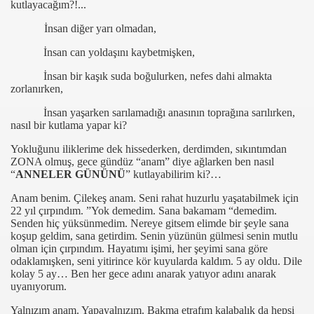
kutlayacağım?!...
İnsan diğer yarı olmadan,
İnsan can yoldaşını kaybetmişken,
n Zeytinoğlu)
İnsan bir kaşık suda boğulurken, nefes dahi almakta
İle Dobra Dobra)
zorlanırken,
İnsan yaşarken sarılamadığı anasının toprağına sarılırken,
ar Olan)
nasıl bir kutlama yapar ki?
n en Yoğun)
Yokluğunu iliklerime dek hissederken, derdimden, sıkıntımdan
ZONA olmuş, gece gündüz “anam” diye ağlarken ben nasıl
“
ANNELER GÜNÜNÜ
” kutlayabilirim ki?…
Anam benim. Çilekeş anam. Seni rahat huzurlu yaşatabilmek için
ımız)
22 yıl çırpındım. ”Yok demedim. Sana bakamam “demedim.
Senden hiç yüksünmedim. Nereye gitsem elimde bir şeyle sana
koşup geldim, sana getirdim. Senin yüzünün gülmesi senin mutlu
nbul")
olman için çırpındım. Hayatımı işimi, her şeyimi sana göre
odaklamışken, seni yitirince kör kuyularda kaldım. 5 ay oldu. Dile
!)
kolay 5 ay… Ben her gece adını anarak yatıyor adını anarak
uyanıyorum.
arından Birisi)
Yalnızım anam. Yapayalnızım. Bakma etrafım kalabalık da hepsi