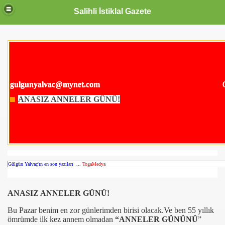
Salihli İstiklal Gazete
gulgunyalvac@mynet.com
Gülgün Y
ANASIZ ANNELER GÜNÜ!
Gülgün Yalvaç'ın en son yazıları ...
TogaMedya
ANASIZ ANNELER GÜNÜ!
Bu Pazar benim en zor günlerimden birisi olacak.Ve ben 55 yıllık
ömrümde ilk kez annem olmadan
“ANNELER GÜNÜNÜ
”
OLLANDA