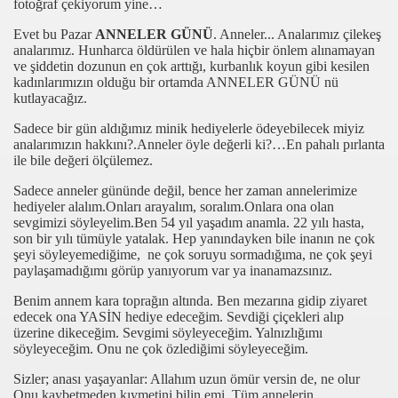
fotoğraf çekiyorum yine…
 Mehmedim!)
Evet bu Pazar
ANNELER GÜNÜ
. Anneler... Analarımız çilekeş
analarımız. Hunharca öldürülen ve hala hiçbir önlem alınamayan
ve şiddetin dozunun en çok arttığı, kurbanlık koyun gibi kesilen
n Yok mu?)
kadınlarımızın olduğu bir ortamda ANNELER GÜNÜ nü
kutlayacağız.
ğe Umutla Bakıyor Ama!)
Sadece bir gün aldığımız minik hediyelerle ödeyebilecek miyiz
m İnsan Sevgime)
analarımızın hakkını?.Anneler öyle değerli ki?…En pahalı pırlanta
ile bile değeri ölçülemez.
kiye'nin Hastanesi)
Sadece anneler gününde değil, bence her zaman annelerimize
hediyeler alalım.Onları arayalım, soralım.Onlara ona olan
e Saygı)
sevgimizi söyleyelim.Ben 54 yıl yaşadım anamla. 22 yılı hasta,
son bir yılı tümüyle yatalak. Hep yanındayken bile inanın ne çok
şeyi söyleyemediğime, ne çok soruyu sormadığıma, ne çok şeyi
paylaşamadığımı görüp yanıyorum var ya inanamazsınız.
vre Kirliliği)
Benim annem kara toprağın altında. Ben mezarına gidip ziyaret
edecek ona YASİN hediye edeceğim. Sevdiği çiçekleri alıp
 Göstergeleri)
üzerine dikeceğim. Sevgimi söyleyeceğim. Yalnızlığımı
söyleyeceğim. Onu ne çok özlediğimi söyleyeceğim.
ve Sanat)
Sizler; anası yaşayanlar: Allahım uzun ömür versin de, ne olur
Onu kaybetmeden kıymetini bilin emi. Tüm annelerin