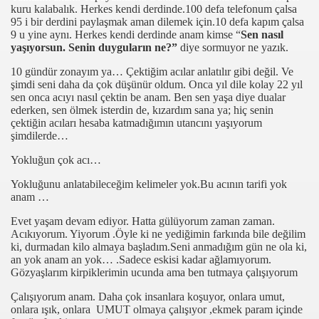
kuru kalabalık. Herkes kendi derdinde.100 defa telefonum çalsa
95 i bir derdini paylaşmak aman dilemek için.10 defa kapım çalsa
9 u yine aynı. Herkes kendi derdinde anam kimse “
Sen nasıl
jority)
yaşıyorsun. Senin duyguların ne?”
diye sormuyor ne yazık.
10 gündür zonayım ya… Çektiğim acılar anlatılır gibi değil. Ve
r Dönemece Giriyor)
şimdi seni daha da çok düşünür oldum. Onca yıl dile kolay 22 yıl
sen onca acıyı nasıl çektin be anam. Ben sen yaşa diye dualar
ederken, sen ölmek isterdin de, kızardım sana ya; hiç senin
çektiğin acıları hesaba katmadığımın utancını yaşıyorum
mın Jesti)
şimdilerde…
Yokluğun çok acı…
Anamdı)
Yokluğunu anlatabileceğim kelimeler yok.Bu acının tarifi yok
nılara Boğdun Bizi)
anam …
Evet yaşam devam ediyor. Hatta gülüyorum zaman zaman.
 Çok Sevdim)
Acıkıyorum. Yiyorum .Öyle ki ne yediğimin farkında bile değilim
ki, durmadan kilo almaya başladım.Seni anmadığım gün ne ola ki,
miz ve Demokrasimiz)
an yok anam an yok… .Sadece eskisi kadar ağlamıyorum.
Gözyaşlarım kirpiklerimin ucunda ama ben tutmaya çalışıyorum
il Demokrasi Bayramı)
Çalışıyorum anam. Daha çok insanlara koşuyor, onlara umut,
onlara ışık, onlara UMUT olmaya çalışıyor ,ekmek param içinde
cak Halimize)