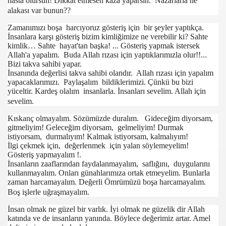
hasta olursun! Dikkat etmesen kaza yaparsın. Nazarlarla ne
alakası var bunun??
Zamanımızı boşa harcıyoruz gösteriş için bir şeyler yaptıkça.
İnsanlara karşı gösteriş bizim kimliğimize ne verebilir ki? Sahte
n Zeytinoğlu)
kimlik… Sahte hayat'tan başka! ... Gösteriş yapmak istersek
Allah'a yapalım. Buda Allah rızası için yaptıklarımızla olur!!...
İle Dobra Dobra)
Bizi takva sahibi yapar.
İnsanında değerlisi takva sahibi olandır. Allah rızası için yapalım
yapacaklarımızı. Paylaşalım bildiklerimizi. Çünkü bu bizi
ar Olan)
yüceltir. Kardeş olalım insanlarla. İnsanları sevelim. Allah için
sevelim.
n en Yoğun)
Kıskanç olmayalım. Sözümüzde duralım. Gideceğim diyorsam,
gitmeliyim! Geleceğim diyorsam, gelmeliyim! Durmak
istiyorsam, durmalıyım! Kalmak istiyorsam, kalmalıyım!
İlgi çekmek için, değerlenmek için yalan söylemeyelim!
ımız)
Gösteriş yapmayalım !.
İnsanların zaaflarından faydalanmayalım, saflığını, duygularını
nbul")
kullanmayalım. Onları günahlarımıza ortak etmeyelim. Bunlarla
zaman harcamayalım. Değerli Ömrümüzü boşa harcamayalım.
!)
Boş işlerle uğraşmayalım.
İnsan olmak ne güzel bir varlık. İyi olmak ne güzelik dir Allah
arından Birisi)
katında ve de insanların yanında. Böylece değerimiz artar. Amel