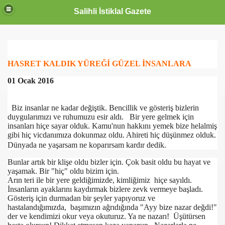
Salihli İstiklal Gazete
HASRET KALDIK YÜREĞİ GÜZEL İNSANLARA
01 Ocak 2016
Biz insanlar ne kadar değiştik. Bencillik ve gösteriş bizlerin
duygularımızı ve ruhumuzu esir aldı. Bir yere gelmek için
insanları hiçe sayar olduk. Kamu'nun hakkını yemek bize helalmiş
gibi hiç vicdanımıza dokunmaz oldu. Ahireti hiç düşünmez olduk.
Dünyada ne yaşarsam ne koparırsam kardır dedik.
Bunlar artık bir klişe oldu bizler için. Çok basit oldu bu hayat ve
yaşamak. Bir "hiç" oldu bizim için.
Arın teri ile bir yere geldiğimizde, kimliğimiz hiçe sayıldı.
İnsanların ayaklarını kaydırmak bizlere zevk vermeye başladı.
Gösteriş için durmadan bir şeyler yapıyoruz ve
hastalandığımızda, başımızın ağrıdığında "Ayy bize nazar değdi!"
der ve kendimizi okur veya okuturuz. Ya ne nazarı! Üşütürsen
OLLANDA