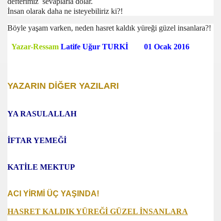
defterimiz sevaplarla dolar.
İnsan olarak daha ne isteyebiliriz ki?!
Böyle yaşam varken, neden hasret kaldık yüreği güzel insanlara?!
jority)
Yazar-Ressam
Latife Uğur TURKİ 01 Ocak 2016
r Dönemece Giriyor)
YAZARIN DİĞER YAZILARI
mın Jesti)
Anamdı)
YA RASULALLAH
nılara Boğdun Bizi)
İFTAR YEMEĞİ
 Çok Sevdim)
KATİLE MEKTUP
miz ve Demokrasimiz)
ACI YİRMİ ÜÇ YAŞINDA!
il Demokrasi Bayramı)
HASRET KALDIK YÜREĞİ GÜZEL İNSANLARA
cak Halimize)