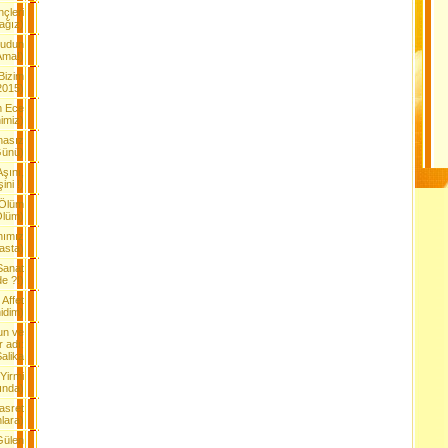
çleri
ağız)
mudun
Ama!)
Bizim
2015)
m Ece
nimiz)
nasız
Günü)
Aşını,
ini !)
 Ölüm
Ölüm)
nımız
Yasta)
Sanat
e ?!)
 Affet
idim)
un ve
 adı:
alika
 Yirmi
ında)
asret
lara)
Gülen