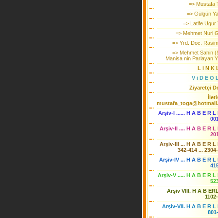
=> Mustafa 
=> Gülgün Ya
=> Latife Ugur 
=> Mehmet Nuri 
=> Yrd. Doc. Rasim
=> Mehmet Sahin (Sa
Manisa nin Parlayan Yi
L i N K 
V i D E O 
Ziyaretçi De
İlet
mustafa_toga@hotmail
Arşiv-I ...... H A B E R L
00
Arşiv-II .... H A B E R L
20
Arşiv-III ... H A B E R L
342-414 ... 2304
Arşiv-IV ... H A B E R L 
41
Arşiv-V ..... H A B E R L
52
Arşiv VIII. H A B ER
1102
Arşiv-VII. H A B E R L 
801