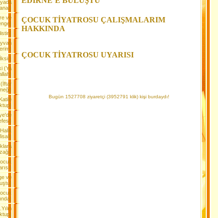
EDİRNE’E BULUŞTU
dyada
anat)
re ve
ÇOCUK TİYATROSU ÇALIŞMALARIM
enge)
HAKKINDA
istin)
Eyvah
erim)
ÇOCUK TİYATROSU UYARISI
ksir)
ki (Ya
llah)
(İftar
meği)
Bugün 1527708 ziyaretçi (3952791 klik) kişi burdaydı!
Katile
ktup)
ye'de
fesi)
Halik
isali)
klara
zağı)
Çocuk
rısı)
ge ve
luştu)
Çocuk
ında)
Yılın
ktup)