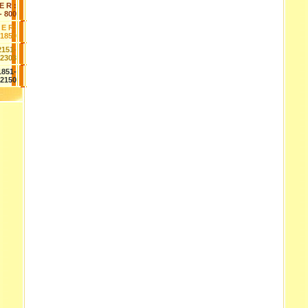
E R :
- 800
 E R:
-1850
2151-
2303
1851-
2150