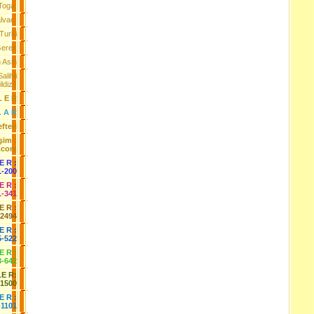
Toga.
lvac.
Turki
Gerek
 Asin
lihli
ldizi)
L E R
L A R
fteri
işim :
.com
 E R :
1-200
 E R :
1-341
 E R :
-2494
E R :
5-522
 E R :
3-642
LE R:
-1500
E R :
-1101