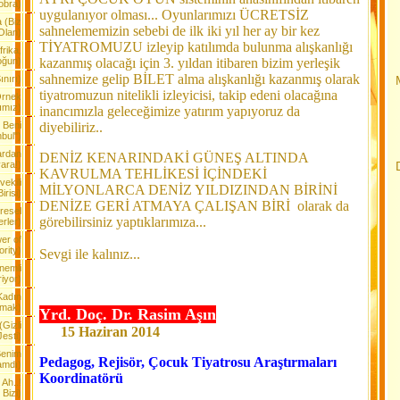
obra)
uygulanıyor olması... Oyunlarımızı ÜCRETSİZ
 (Biz
sahnelememizin sebebi de ilk iki yıl her ay bir kez
Olan)
TİYATROMUZU izleyip katılımda bulunma alışkanlığı
frika,
oğun)
kazanmış olacağı için 3. yıldan itibaren bizim yerleşik
sahnemize gelip BİLET alma alışkanlığı kazanmış olarak
nırı)
tiyatromuzun nitelikli izleyicisi, takip edeni olacağına
Örnek
ımız)
inancımızla geleceğimize yatırım yapıyoruz da
 Beni
diyebiliriz..
nbul")
ardan
DENİZ KENARINDAKİ GÜNEŞ ALTINDA
ara!)
KAVRULMA TEHLİKESİ İÇİNDEKİ
vekili
MİLYONLARCA DENİZ YILDIZINDAN BİRİNİ
irisi)
DENİZE GERİ ATMAYA ÇALIŞAN BİRİ olarak da
resel
görebilirsiniz yaptıklarımıza...
rler)
er of
ority)
Sevgi ile kalınız...
nemli
iyor)
Kadın
lmak)
Yrd. Doç. Dr. Rasim Aşın
Gizli
15 Haziran 2014
esti)
Benim
Pedagog, Rejisör, Çocuk Tiyatrosu Araştırmaları
amdı)
Koordinatörü
 Ah..!
Bizi)