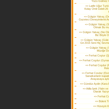
Yüzü Gülmez 
=> Latife Uğur Turki
Kolay Ümit Gideli 26
=> Gülgün Yalvaç (D
Gazeteci Deneyimlerini An
=> Gülgün Yalvaç (Sal
Olmak Bu m
=> Gülgün Yalvaç (Ne Ol
Biz Böyle O
=> Gülgün Yalvaç (Güle
Git 2016 Seni Hiç Sevm
=> Gülgün Yalvaç (S
Müziğe D
=> Ferhat Coştur (Şi
=> Ferhat Coşdur (Gyna
=> Ferhat Coşdur (
Rek
=> Ferhat Cosdur (Esn
Sanatkarlarin kapati
Anayasaya aykir
=> Gündüz Aydin (Kara E
=> Atilla İpek (Yalın v
Olarak Yazıy
=> Ferhat C
=> Bülent T
=> Hüseyin Ki