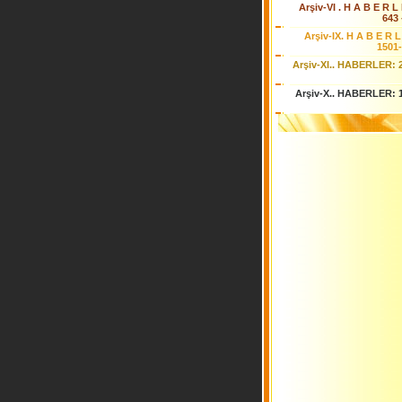
Arşiv-VI . H A B E R L 
643 
Arşiv-IX. H A B E R L
1501
Arşiv-XI.. HABERLER: 
Arşiv-X.. HABERLER: 