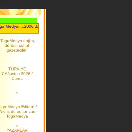
Medya.....2006 dan bu yana
“TogaMedya doğru,
dürüst, şeffaf
gazetecilik”
TÜRKİYE
7 Ağustos 2026 /
Cuma
<
oga Medya Editörü /
Wie is de editor van
TogaMedya
>
YAZARLAR