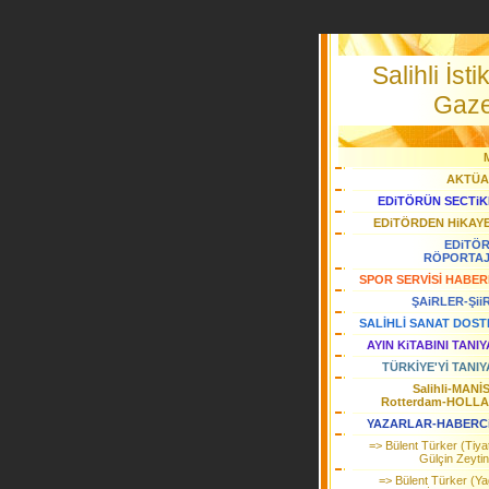
Salihli İstik
Gaze
AKTÜA
EDiTÖRÜN SECTiK
EDiTÖRDEN HiKAY
EDiTÖ
RÖPORTA
SPOR SERVİSİ HABER
ŞAiRLER-Şii
SALİHLİ SANAT DOST
AYIN KiTABINI TANI
TÜRKİYE'Yİ TANIY
Salihli-MANİ
Rotterdam-HOLL
YAZARLAR-HABERC
=> Bülent Türker (Tiya
Gülçin Zeytin
=> Bülent Türker (Y