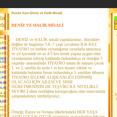
Rasim Aşın (Deniz ve Halik Misali)
lal
Her Gün Yeni Bir Başlangıçtır.....Toga 
te
DENİZ VE HALİK MİSALİ
Menü
DENİZ ve HALİK misali yaptıklarımız.. Büyükler
LİTE
değilse de bugünün 5-6 -7 yaşlı çocukları İLK KEZ
LERi
TİYATRO yu birlikte oynadığımız oyunlarla tanıyınca
ve yıl içersinde en az 4-5 kez kendi yaşına uygun olan
ELER
oyunlarımızı izleyip katılımda bulundukça ve örneğin 5
RDEN
JLAR
yaşında- anasınıfında TİYATRO sanatı ile tanışan çocuk
LERi
1. ve 2. sınıfda da ayda 1 er kez tiyatro izleme ve
katılımda bulunma fırsatı bulundukça 3. sınıfdan itibaren
RLER
TİYATRO İZLEME ALIŞKANLIĞI EDİNMİŞ
LARI
OLACAĞI İÇİN AİLESİ VE
SINIF
YALIM
ÖĞRETMENİNİN DE TEŞVİKİ İLE NİTELİKLİ
ALIM
SEYİRCİ olma özelliğine kavuşacağına olan inancımızla
SA ve
T
çalışmalarımızı sürdürüyoruz..
ANDA
iLER
trocu
oğlu)
Örneği; Rusya ve Avrupa ülkelerindeki HER YAŞA
ağmur
AYRI ÇOCUK OYUN sisteminin anasınıfından itibaren