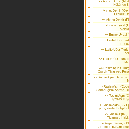
=> Ahmet Demir (Me
Kültür ve S
=> Ahmet Demir (Çev
Ekolojik D
=> Ahmet Demir (Fil
=> Emine Uysal (
Melekl
=> Emine Uysal (İ
=> Latife Uğur Tur
Rasula
=> Latife Uğur Turki 
Ye
=> Latife Uğur Turki (
Me
=> Rasim Aşın (Türki
Çocuk Tiyatrosu Felse
=> Rasim Aşın (Deniz ve 
M
=> Rasim Aşın (Çocu
Sanat Eğitimi Verme Tu
=> Rasim Aşın (
Tiyatrosu Uya
=> Rasim Aşın (Kıy E
Ege Tiyatrolar Birliği Bu
=> Rasim Aşın (
Tiyatrosu Hakk
=> Gülgün Yalvaç (13.
Ardından Babama Me