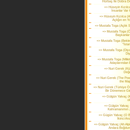
Hürbaş İle Dobra D
=> Hüseyin Kızılca
İnsanlar Var 
=> Hüseyin Kızılca (A
Açlığın en Y
=> Mustafa Toga (Açlık Sı
=> Mustafa Toga (
Başkanlar
=> Mustafa Toga (Bekle
"İsta
=> Mustafa Toga (Diy
Diy
=> Mustafa Toga (Millet
Adaylarından B
=> Nuri Gerek (Kü
Değe
=> Nuri Gerek (The Pow
the Maj
=> Nuri Gerek (Türkiye Ö
Bir Dönemece Gir
=> Gülgün Yalvaç (
o
=> Gülgün Yalvaç (
Kahramanımın J
=> Gügün Yalvaç (O 
İkinci An
=> Gülgün Yalvaç (Ah Alpi
Anılara Boğdun 