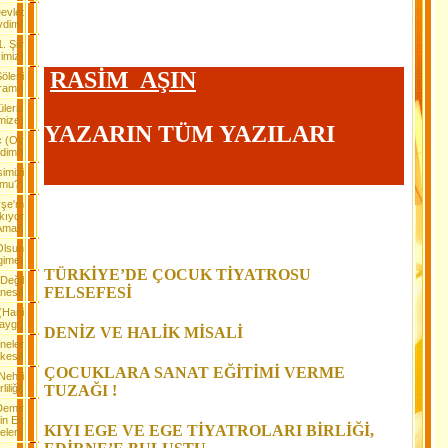
evlet
vdim)
. Şiir
imiz)
RASİM AŞIN
Şöleni
ramı)
leriz
mize)
YAZARIN TÜM YAZILARI
ç (Oy
im!)
imizi
 mu?)
yşe'm
kıyor
Ama!)
Olsun
gime)
TÜRKİYE’DE ÇOCUK TİYATROSU
Değil
FELSEFESİ
nesi)
(Hani
aygı)
DENİZ VE HALİK MİSALİ
neler
kesi)
ÇOCUKLARA SANAT EĞİTİMİ VERME
Nehri
iliği)
TUZAĞI !
Demir
in Ek
KIYI EGE VE EGE TİYATROLARI BİRLİĞİ,
leri)