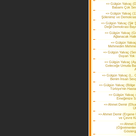
=> Gülgün Yalvaç (D
Babamı Çok Se
=> Gülgün Yalvaç (11
Şölenimiz ve Demokras
=> Gülgün Yalvaç (Şiir 
Değil Demokrasi Bay
=> Gülgün Yalvaç (Gü
Ağlanacak Hali
=> Gülgün Yalva
Mehmedim Mehmed
=> Gülgün Yalvaç (Ses
Duyan Yok
=> Gülgün Yalvaç (A
Geleceğe Umutla Ba
=> Gülgün Yalvaç (L.. 
Benim İnsan Sev
=> Gülgün Yalvaç (Bölge 
Türkiye'nin Hasta
=> Gülgün Yalvaç 
Emeğimize S
=> Ahmet Demir (Efsa
Ül
=> Ahmet Demir (Ergene 
ve Çevre Kirl
=> Ahmet 
(Öğretmenler
Gösterge