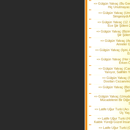
=> Gülgün Yalvaç (Bu Gen
Hiç Unutmayac
=> Gülgün Yalvaç (U
Simgesiydi 
=> Gülgün Yalvaç (12. 
Ece Şiir Şöleni-
=> Gülgün Yalvaç (Bizi
Şiir Şöle
=> Gülgün Yalvaç (A
Anneler 
=> Gülgün Yalvaç (İşini, 
Eş
=> Gülgün Yalvaç (Her
Erken 
=> Gülgün Yalvaç (Ca
Yanıyor, Salihlim 
=> Gülgün Yalvaç (
Dostları Cezaevind
=> Gülgün Yalvaç (Bizi
Şeh
=> Gülgün Yalvaç (Umud
Mücadelenin Bir Diğer
S
=> Latife Uğur Turki (Acı
Üç Yaş
=> Latife Uğur Turki (H
Kaldık Yüreği Güzel İnsan
=> Latife Uğur Turki (