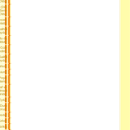
Oldu)
 (Dile
 Sene
Oldu)
estek
lattı)
ihlili
uydu)
du da
lduk)
 Güle
edim)
alihli
oydu)
rket)
sium)
Poşet
lamı)
af ve
lmasi
idir)
ylül)
e Duru
oruz)
osdur
ürker
zilca